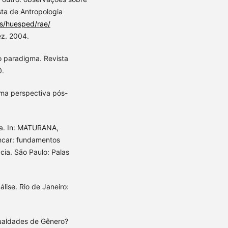
sta de Antropologia
es/huesped/rae/
ez. 2004.
o paradigma. Revista
0.
ma perspectiva pós-
a. In: MATURANA,
ncar: fundamentos
ia. São Paulo: Palas
ise. Rio de Janeiro:
gualdades de Gênero?