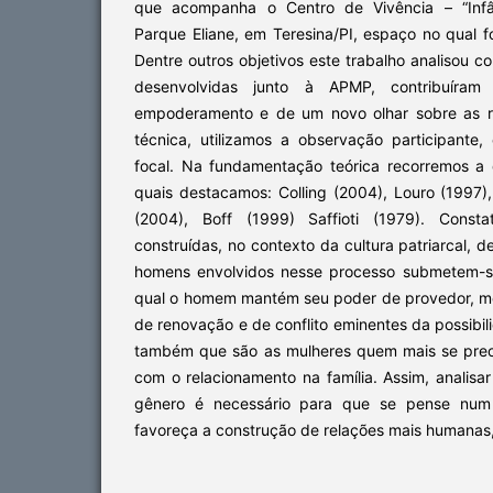
que acompanha o Centro de Vivência – “Infânc
Parque Eliane, em Teresina/PI, espaço no qual fo
Dentre outros objetivos este trabalho analisou c
desenvolvidas junto à APMP, contribuíra
empoderamento e de um novo olhar sobre as r
técnica, utilizamos a observação participante,
focal. Na fundamentação teórica recorremos a d
quais destacamos: Colling (2004), Louro (1997)
(2004), Boff (1999) Saffioti (1979). Const
construídas, no contexto da cultura patriarcal,
homens envolvidos nesse processo submetem-se
qual o homem mantém seu poder de provedor, m
de renovação e de conflito eminentes da possib
também que são as mulheres quem mais se preo
com o relacionamento na família. Assim, analisa
gênero é necessário para que se pense num
favoreça a construção de relações mais humanas, 