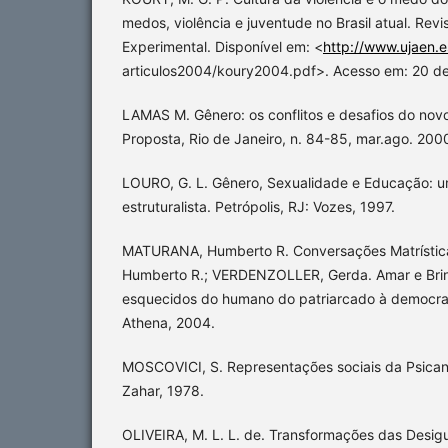
medos, violência e juventude no Brasil atual. Revi
Experimental. Disponível em: <
http://www.ujaen.
articulos2004/koury2004.pdf>. Acesso em: 20 d
LAMAS M. Gênero: os conflitos e desafios do nov
Proposta, Rio de Janeiro, n. 84-85, mar.ago. 200
LOURO, G. L. Gênero, Sexualidade e Educação: u
estruturalista. Petrópolis, RJ: Vozes, 1997.
MATURANA, Humberto R. Conversações Matrístic
Humberto R.; VERDENZOLLER, Gerda. Amar e Bri
esquecidos do humano do patriarcado à democrac
Athena, 2004.
MOSCOVICI, S. Representações sociais da Psicanál
Zahar, 1978.
OLIVEIRA, M. L. L. de. Transformações das Desi