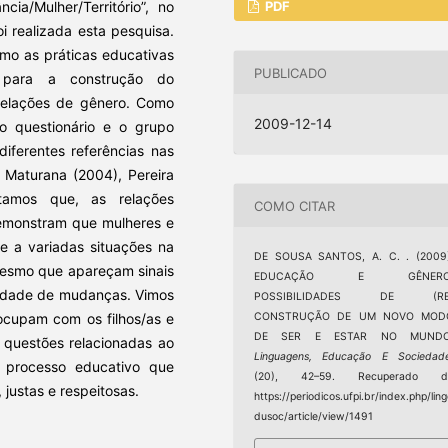
ia/Mulher/Território”, no
PDF
i realizada esta pesquisa.
omo as práticas educativas
PUBLICADO
m para a construção do
elações de gênero. Como
2009-12-14
 o questionário e o grupo
iferentes referências nas
, Maturana (2004), Pereira
atamos que, as relações
COMO CITAR
 demonstram que mulheres e
 a variadas situações na
DE SOUSA SANTOS, A. C. . (2009)
esmo que apareçam sinais
EDUCAÇÃO E GÊNERO
ilidade de mudanças. Vimos
POSSIBILIDADES DE (RE
cupam com os filhos/as e
CONSTRUÇÃO DE UM NOVO MOD
DE SER E ESTAR NO MUNDO
r questões relacionadas ao
Linguagens, Educação E Sociedad
 processo educativo que
(20), 42–59. Recuperado d
justas e respeitosas.
https://periodicos.ufpi.br/index.php/lin
dusoc/article/view/1491