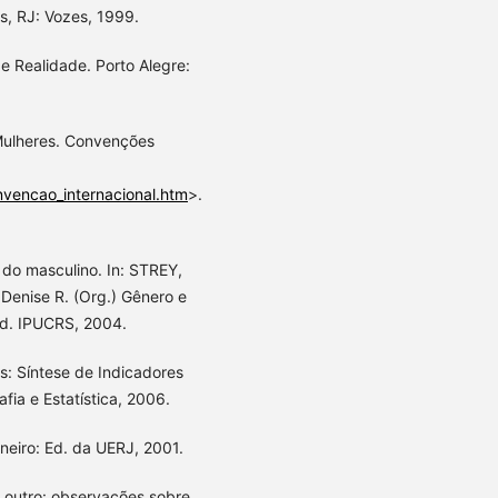
s, RJ: Vozes, 1999.
 Realidade. Porto Alegre:
 Mulheres. Convenções
nvencao_internacional.htm
>.
 do masculino. In: STREY,
Denise R. (Org.) Gênero e
Ed. IPUCRS, 2004.
s: Síntese de Indicadores
afia e Estatística, 2006.
neiro: Ed. da UERJ, 2001.
o outro: observações sobre