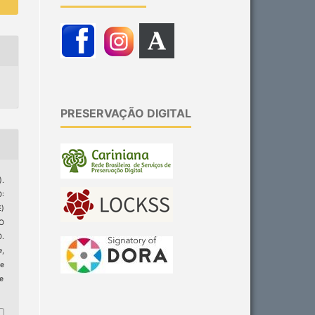
PRESERVAÇÃO DIGITAL
.
:
)
O
.
e
,
e
ge