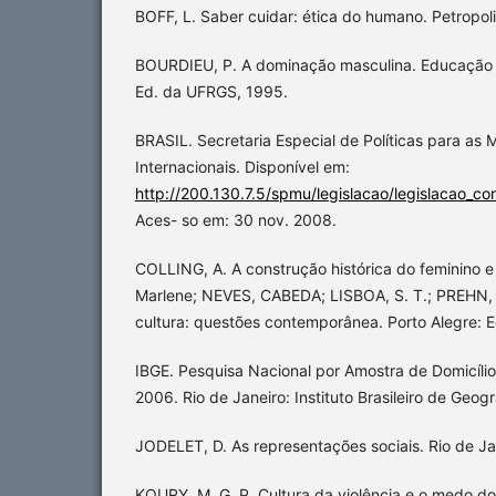
BOFF, L. Saber cuidar: ética do humano. Petropoli
BOURDIEU, P. A dominação masculina. Educação e
Ed. da UFRGS, 1995.
BRASIL. Secretaria Especial de Políticas para as
Internacionais. Disponível em:
http://200.130.7.5/spmu/legislacao/legislacao_co
Aces- so em: 30 nov. 2008.
COLLING, A. A construção histórica do feminino e
Marlene; NEVES, CABEDA; LISBOA, S. T.; PREHN, 
cultura: questões contemporânea. Porto Alegre: 
IBGE. Pesquisa Nacional por Amostra de Domicílio
2006. Rio de Janeiro: Instituto Brasileiro de Geogr
JODELET, D. As representações sociais. Rio de Ja
KOURY, M. G. P. Cultura da violência e o medo d