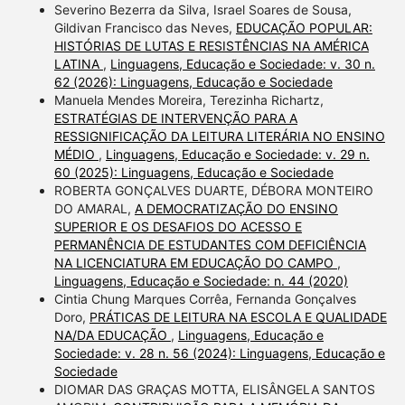
Severino Bezerra da Silva, Israel Soares de Sousa,
Gildivan Francisco das Neves,
EDUCAÇÃO POPULAR:
HISTÓRIAS DE LUTAS E RESISTÊNCIAS NA AMÉRICA
LATINA
,
Linguagens, Educação e Sociedade: v. 30 n.
62 (2026): Linguagens, Educação e Sociedade
Manuela Mendes Moreira, Terezinha Richartz,
ESTRATÉGIAS DE INTERVENÇÃO PARA A
RESSIGNIFICAÇÃO DA LEITURA LITERÁRIA NO ENSINO
MÉDIO
,
Linguagens, Educação e Sociedade: v. 29 n.
60 (2025): Linguagens, Educação e Sociedade
ROBERTA GONÇALVES DUARTE, DÉBORA MONTEIRO
DO AMARAL,
A DEMOCRATIZAÇÃO DO ENSINO
SUPERIOR E OS DESAFIOS DO ACESSO E
PERMANÊNCIA DE ESTUDANTES COM DEFICIÊNCIA
NA LICENCIATURA EM EDUCAÇÃO DO CAMPO
,
Linguagens, Educação e Sociedade: n. 44 (2020)
Cintia Chung Marques Corrêa, Fernanda Gonçalves
Doro,
PRÁTICAS DE LEITURA NA ESCOLA E QUALIDADE
NA/DA EDUCAÇÃO
,
Linguagens, Educação e
Sociedade: v. 28 n. 56 (2024): Linguagens, Educação e
Sociedade
DIOMAR DAS GRAÇAS MOTTA, ELISÂNGELA SANTOS