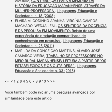
AMORIM,
CONTRIBUIÇÃO PARA A MEMÓRIA DA
HISTÓRIA DA EDUCAÇÃO MARANHENSE, ATRAVÉS DA
MULHER-PROFESSORA
,
Linguagens, Educação e
Sociedade: n. 18 (2008)
ELVIRA M. GODINHO ARANHA, VIRGÍNIA CAMPOS
MACHADO, WEDJA LEAL,
OS SENTIDOS DA DOCÊNCIA
E DA PESQUISA EM MOVIMENTO: Relato de uma
experiência de produção compartilhada de
conhecimento em pesquisa
,
Linguagens, Educação e
Sociedade: n. 25 (2011)
MARILDA DA CONCEIÇÃO MARTINS, ÁLVARO JOSÉ
CAMARGO VIEIRA,
TRABALHO DE PROFESSORES NO
MEIO RURAL MARANHENSE: LEITURA A PARTIR DE “OS
ESTABELECIDOS E OS OUTSIDERS”
,
Linguagens,
Educação e Sociedade: n. 33 (2015)
<<
<
1
2
3
4
5
6
7
8
9
10
>
>>
Você também pode
iniciar uma pesquisa avançada por
similaridade
para este artigo.