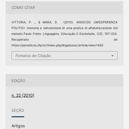
COMO CITAR
VITTORIA, P. ., & MARA, D. . (2010). ANGICOS: UM’ESPERIENZA
POLITICI: memoria e reinvenzione di uma pratica di alfabetizzazione dol
metodo Paulo Freire.
Linguagens, Educação E Sociedade
, (22), 197–224.
Recuperado de
https://periodicos.ufpi.br/index.php/lingedusoc/article/view/1483
Fomatos de Citação
EDIÇÃO
n. 22 (2010)
SEÇÃO
Artigos