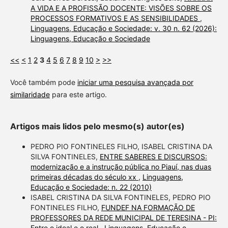
A VIDA E A PROFISSÃO DOCENTE: VISÕES SOBRE OS
PROCESSOS FORMATIVOS E AS SENSIBILIDADES
,
Linguagens, Educação e Sociedade: v. 30 n. 62 (2026):
Linguagens, Educação e Sociedade
<<
<
1
2
3
4
5
6
7
8
9
10
>
>>
Você também pode
iniciar uma pesquisa avançada por
similaridade
para este artigo.
Artigos mais lidos pelo mesmo(s) autor(es)
PEDRO PIO FONTINELES FILHO, ISABEL CRISTINA DA
SILVA FONTINELES,
ENTRE SABERES E DISCURSOS:
modernização e a instrução pública no Piauí, nas duas
primeiras décadas do século xx
,
Linguagens,
Educação e Sociedade: n. 22 (2010)
ISABEL CRISTINA DA SILVA FONTINELES, PEDRO PIO
FONTINELES FILHO,
FUNDEF NA FORMAÇÃO DE
PROFESSORES DA REDE MUNICIPAL DE TERESINA - PI:
Entre o ideal e o real
,
Linguagens, Educação e