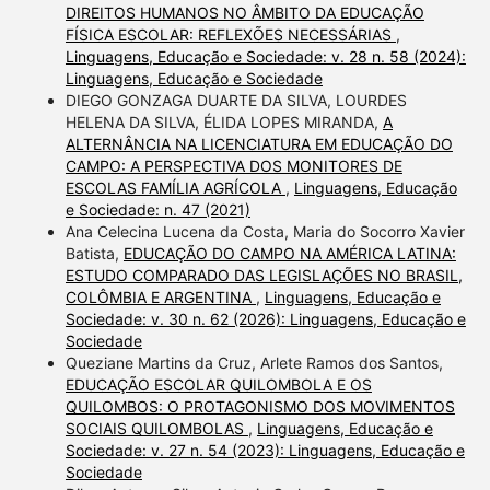
DIREITOS HUMANOS NO ÂMBITO DA EDUCAÇÃO
FÍSICA ESCOLAR: REFLEXÕES NECESSÁRIAS
,
Linguagens, Educação e Sociedade: v. 28 n. 58 (2024):
Linguagens, Educação e Sociedade
DIEGO GONZAGA DUARTE DA SILVA, LOURDES
HELENA DA SILVA, ÉLIDA LOPES MIRANDA,
A
ALTERNÂNCIA NA LICENCIATURA EM EDUCAÇÃO DO
CAMPO: A PERSPECTIVA DOS MONITORES DE
ESCOLAS FAMÍLIA AGRÍCOLA
,
Linguagens, Educação
e Sociedade: n. 47 (2021)
Ana Celecina Lucena da Costa, Maria do Socorro Xavier
Batista,
EDUCAÇÃO DO CAMPO NA AMÉRICA LATINA:
ESTUDO COMPARADO DAS LEGISLAÇÕES NO BRASIL,
COLÔMBIA E ARGENTINA
,
Linguagens, Educação e
Sociedade: v. 30 n. 62 (2026): Linguagens, Educação e
Sociedade
Queziane Martins da Cruz, Arlete Ramos dos Santos,
EDUCAÇÃO ESCOLAR QUILOMBOLA E OS
QUILOMBOS: O PROTAGONISMO DOS MOVIMENTOS
SOCIAIS QUILOMBOLAS
,
Linguagens, Educação e
Sociedade: v. 27 n. 54 (2023): Linguagens, Educação e
Sociedade