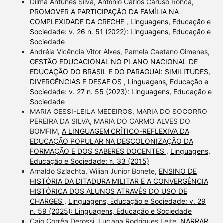
Dilma Antunes Silva, Antonio Carlos Caruso Ronca,
PROMOVER A PARTICIPAÇÃO DA FAMÍLIA NA
COMPLEXIDADE DA CRECHE
,
Linguagens, Educação e
Sociedade: v. 26 n. 51 (2022): Linguagens, Educação e
Sociedade
Andréia Vicência Vitor Alves, Pamela Caetano Gimenes,
GESTÃO EDUCACIONAL NO PLANO NACIONAL DE
EDUCAÇÃO DO BRASIL E DO PARAGUAI: SIMILITUDES,
DIVERGÊNCIAS E DESAFIOS
,
Linguagens, Educação e
Sociedade: v. 27 n. 55 (2023): Linguagens, Educação e
Sociedade
MARIA GESSI-LEILA MEDEIROS, MARIA DO SOCORRO
PEREIRA DA SILVA, MARIA DO CARMO ALVES DO
BOMFIM,
A LINGUAGEM CRÍTICO-REFLEXIVA DA
EDUCAÇÃO POPULAR NA DESCOLONIZAÇÃO DA
FORMAÇÃO E DOS SABERES DOCENTES
,
Linguagens,
Educação e Sociedade: n. 33 (2015)
Arnaldo Szlachta, Wilian Junior Bonete,
ENSINO DE
HISTÓRIA DA DITADURA MILITAR E A CONVERGÊNCIA
HISTÓRICA DOS ALUNOS ATRAVÉS DO USO DE
CHARGES
,
Linguagens, Educação e Sociedade: v. 29
n. 59 (2025): Linguagens, Educação e Sociedade
Caio Corrêa Derossi, Luciana Rodrigues Leite,
NARRAR