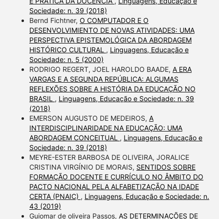
E PRÁTICA DA DOCÊNCIA
,
Linguagens, Educação e
Sociedade: n. 39 (2018)
Bernd Fichtner,
O COMPUTADOR E O
DESENVOLVIMIENTO DE NOVAS ATIVIDADES: UMA
PERSPECTIVA EPISTEMOLÓGICA DA ABORDAGEM
HISTÓRICO CULTURAL
,
Linguagens, Educação e
Sociedade: n. 5 (2000)
RODRIGO REGERT, JOEL HAROLDO BAADE,
A ERA
VARGAS E A SEGUNDA REPÚBLICA: ALGUMAS
REFLEXÕES SOBRE A HISTÓRIA DA EDUCAÇÃO NO
BRASIL
,
Linguagens, Educação e Sociedade: n. 39
(2018)
EMERSON AUGUSTO DE MEDEIROS,
A
INTERDISCIPLINARIDADE NA EDUCAÇÃO: UMA
ABORDAGEM CONCEITUAL
,
Linguagens, Educação e
Sociedade: n. 39 (2018)
MEYRE-ESTER BARBOSA DE OLIVEIRA, JORALICE
CRISTINA VIRGÍNIO DE MORAIS,
SENTIDOS SOBRE
FORMAÇÃO DOCENTE E CURRÍCULO NO ÂMBITO DO
PACTO NACIONAL PELA ALFABETIZAÇÃO NA IDADE
CERTA (PNAIC)
,
Linguagens, Educação e Sociedade: n.
43 (2019)
Guiomar de oliveira Passos,
AS DETERMINAÇÕES DE