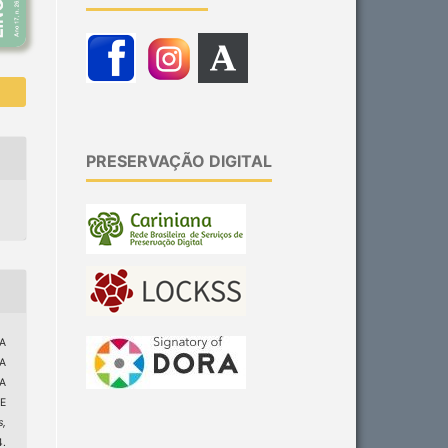
PRESERVAÇÃO DIGITAL
A
A
A
E
s,
4.