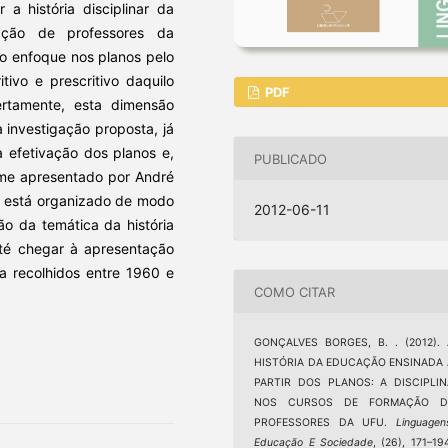
 a história disciplinar da
ação de professores da
 o enfoque nos planos pelo
tivo e prescritivo daquilo
PDF
rtamente, esta dimensão
 investigação proposta, já
a efetivação dos planos e,
PUBLICADO
rme apresentado por André
ir está organizado de modo
2012-06-11
o da temática da história
até chegar à apresentação
na recolhidos entre 1960 e
COMO CITAR
GONÇALVES BORGES, B. . (2012). 
HISTÓRIA DA EDUCAÇÃO ENSINADA 
PARTIR DOS PLANOS: A DISCIPLIN
NOS CURSOS DE FORMAÇÃO D
PROFESSORES DA UFU.
Linguagen
Educação E Sociedade
, (26), 171–19