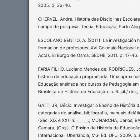
2005. p. 33-46.
CHERVEL, Andre. História das Disciplinas Escolar
campo de pesquisa. Teoria; Educação, Porto Alegr
ESCOLANO BENITO, A. (2011). La investigación hi
formación de profesores. XVI Coloquio Nacional de
Actas. El Burgo de Osma: SEDHE, 2011. p. 17-46.
FARIA FILHO, Luciano Mendes de; RODRIGUES, J
história da educação programada. Uma aproximaç
Educação ensinada nos cursos de Pedagogia em B
Brasileira de História da Educação. n. 6. jul./ dez
GATTI JR, Décio. Investigar o Ensino de História 
categorias de análise, bibliografia, manuais didá
(Séc. XIX e XX) In: ______.; MONARCHA, Carlos; 
Camara. (Org.). O Ensino de História da Educaçã
Internacional. Uberlândia, MG: Ed. UFU, 2009. p.