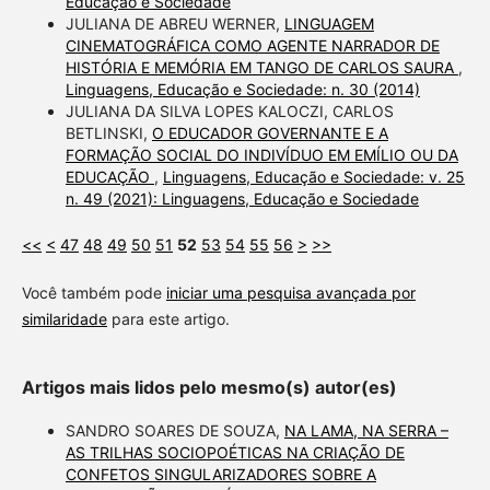
Educação e Sociedade
JULIANA DE ABREU WERNER,
LINGUAGEM
CINEMATOGRÁFICA COMO AGENTE NARRADOR DE
HISTÓRIA E MEMÓRIA EM TANGO DE CARLOS SAURA
,
Linguagens, Educação e Sociedade: n. 30 (2014)
JULIANA DA SILVA LOPES KALOCZI, CARLOS
BETLINSKI,
O EDUCADOR GOVERNANTE E A
FORMAÇÃO SOCIAL DO INDIVÍDUO EM EMÍLIO OU DA
EDUCAÇÃO
,
Linguagens, Educação e Sociedade: v. 25
n. 49 (2021): Linguagens, Educação e Sociedade
<<
<
47
48
49
50
51
52
53
54
55
56
>
>>
Você também pode
iniciar uma pesquisa avançada por
similaridade
para este artigo.
Artigos mais lidos pelo mesmo(s) autor(es)
SANDRO SOARES DE SOUZA,
NA LAMA, NA SERRA –
AS TRILHAS SOCIOPOÉTICAS NA CRIAÇÃO DE
CONFETOS SINGULARIZADORES SOBRE A