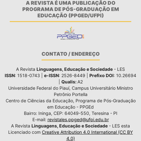
A REVISTA É UMA PUBLICAÇÃO DO
PROGRAMA DE PÓS-GRADUAÇÃO EM
EDUCAÇÃO (PPGED/UFPI)
CONTATO / ENDEREÇO
A Revista
Linguagens, Educação e Sociedade
- LES
ISSN
: 1518-0743 |
e-ISSN
: 2526-8449 |
Prefixo DOI
: 10.26694
|
Qualis:
A2
Universidade Federal do Piauí, Campus Universitário Ministro
Petrônio Portella
Centro de Ciências da Educação, Programa de Pós-Graduação
em Educação - PPGEd
Bairro: Ininga, CEP: 64049-550, Teresina - PI
E-mail:
revistales.ppged@ufpi.edu.br
A Revista
Linguagens, Educação e Sociedade
- LES esta
Licenciado com
Creative Attribution 4.0 International (CC BY
4.0)