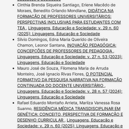
Cinthia Brenda Siqueira Santiago, Eriene Macêdo de
Moraes, Benedito Orlando Mondlane,
DIDÁTICA NA
FORMAÇÃO DE PROFESSORES UNIVERSITÁRIOS:
PERSPECTIVAS INCLUSIVAS PARA ESTUDANTES COM
TEA
,
Linguagens, Educação e Sociedade: v. 29 n. 60
(2025): Linguagens, Educação e Sociedade
Silvio Domingos, Edna Maria Querido de Oliveira
Chamon, Leonor Santana,
INOVAÇÃO PEDAGÓGICA:
CONCEPÇÕES DE PROFESSORES DE PEDAGOGIA
,
Linguagens, Educação e Sociedade: v. 27 n. 53 (2023):
Linguagens, Educação e Sociedade
Mauro José de Souza, Filomena Maria de Arruda
Monteiro, José Ignacio Rivas Flores,
O POTENCIAL
FORMATIVO DA PESQUISA NARRATIVA NA FORMAÇÃO
CONTINUADA DO DOCENTE UNIVERSITÁRIO
,
Linguagens, Educação e Sociedade: v. 28 n. 57 (2024):
Linguagens, Educação e Sociedade
Rafael Eduardo Montaño Arrieta, Marilza Vanessa Rosa
Suanno,
RESIDÊNCIA MÉDICA TRANSDISCIPLINAR EM
GENÉTICA: CONCEITO, PERSPECTIVA DE FORMAÇÃO E
DESENHO CURRICULAR
,
Linguagens, Educação e
Sociedade: v. 29 n. 60 (2025): Linguagens, Educação e