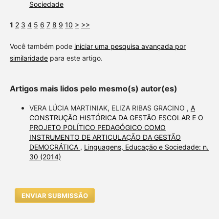
Sociedade
1
2
3
4
5
6
7
8
9
10
>
>>
Você também pode
iniciar uma pesquisa avançada por
similaridade
para este artigo.
Artigos mais lidos pelo mesmo(s) autor(es)
VERA LÚCIA MARTINIAK, ELIZA RIBAS GRACINO ,
A
CONSTRUÇÃO HISTÓRICA DA GESTÃO ESCOLAR E O
PROJETO POLÍTICO PEDAGÓGICO COMO
INSTRUMENTO DE ARTICULAÇÃO DA GESTÃO
DEMOCRÁTICA
,
Linguagens, Educação e Sociedade: n.
30 (2014)
ENVIAR SUBMISSÃO