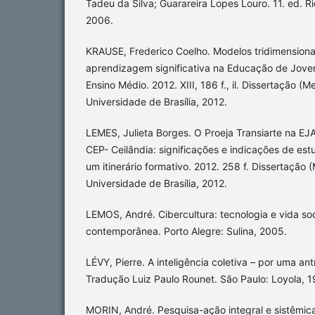
Tadeu da Silva; Guarareira Lopes Louro. 11. ed. Ri
2006.
KRAUSE, Frederico Coelho. Modelos tridimensiona
aprendizagem significativa na Educação de Joven
Ensino Médio. 2012. XIII, 186 f., il. Dissertação 
Universidade de Brasília, 2012.
LEMES, Julieta Borges. O Proeja Transiarte na E
CEP- Ceilândia: significações e indicações de es
um itinerário formativo. 2012. 258 f. Dissertaçã
Universidade de Brasília, 2012.
LEMOS, André. Cibercultura: tecnologia e vida soc
contemporânea. Porto Alegre: Sulina, 2005.
LÉVY, Pierre. A inteligência coletiva – por uma an
Tradução Luiz Paulo Rounet. São Paulo: Loyola, 1
MORIN, André. Pesquisa-ação integral e sistêmi