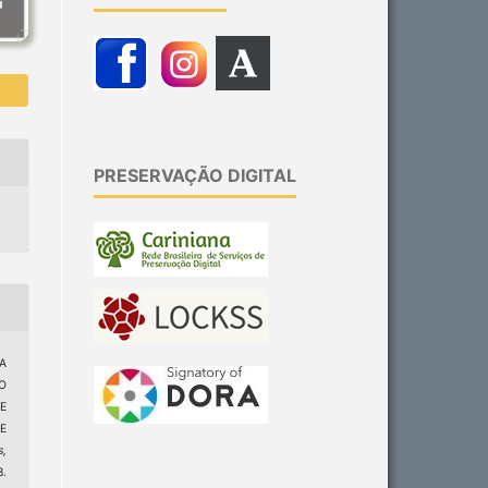
PRESERVAÇÃO DIGITAL
A
O
E
E
s,
8.