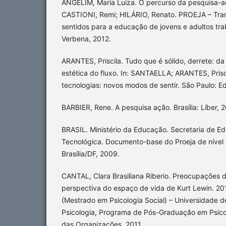
ANGELIM, Maria Luiza. O percurso da pesquisa-aç
CASTIONI, Remi; HILÁRIO, Renato. PROEJA – Tran
sentidos para a educação de jovens e adultos trab
Verbena, 2012.
ARANTES, Priscila. Tudo que é sólido, derrete: da
estética do fluxo. In: SANTAELLA; ARANTES, Prisci
tecnologias: novos modos de sentir. São Paulo: E
BARBIER, Rene. A pesquisa ação. Brasília: Líber, 2
BRASIL. Ministério da Educação. Secretaria de Ed
Tecnológica. Documento-base do Proeja de nível 
Brasília/DF, 2009.
CANTAL, Clara Brasiliana Riberio. Preocupações 
perspectiva do espaço de vida de Kurt Lewin. 2011.
(Mestrado em Psicologia Social) – Universidade de 
Psicologia, Programa de Pós-Graduação em Psicol
das Organizações, 2011.