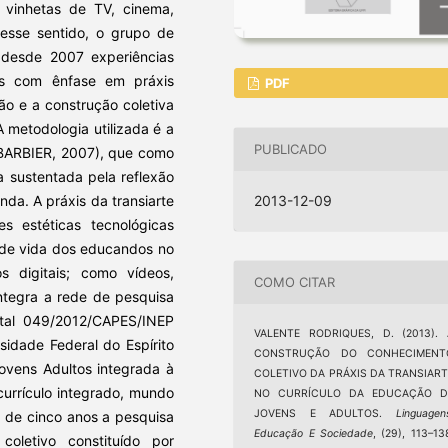
, vinhetas de TV, cinema,
Nesse sentido, o grupo de
 desde 2007 experiências
s com ênfase em práxis
PDF
o e a construção coletiva
A metodologia utilizada é a
PUBLICADO
(BARBIER, 2007), que como
a sustentada pela reflexão
2013-12-09
nda. A práxis da transiarte
s estéticas tecnológicas
s de vida dos educandos no
os digitais; como vídeos,
COMO CITAR
integra a rede de pesquisa
tal 049/2012/CAPES/INEP
VALENTE RODRIQUES, D. (2013). 
sidade Federal do Espírito
CONSTRUÇÃO DO CONHECIMENT
ovens Adultos integrada à
COLETIVO DA PRÁXIS DA TRANSIART
 currículo integrado, mundo
NO CURRÍCULO DA EDUCAÇÃO D
JOVENS E ADULTOS.
Linguagen
o de cinco anos a pesquisa
Educação E Sociedade
, (29), 113–13
letivo constituído por