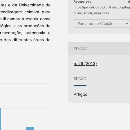
Recuperado d
ntes e da Universidade de
https://periodicos.ufpi.br/index.php/lin
endizagem coletiva para
dusoc/article/view/1333
dentificamos a escola como
Fomatos de Citação
ológica e as produções de
rimentação, autonomia e
tro das diferentes áreas de
.
EDIÇÃO
n. 29 (2013)
SEÇÃO
Artigos