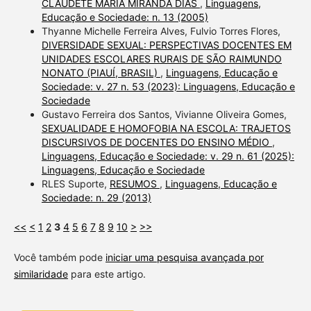
CLAUDETE MARIA MIRANDA DIAS
,
Linguagens,
Educação e Sociedade: n. 13 (2005)
Thyanne Michelle Ferreira Alves, Fulvio Torres Flores,
DIVERSIDADE SEXUAL: PERSPECTIVAS DOCENTES EM
UNIDADES ESCOLARES RURAIS DE SÃO RAIMUNDO
NONATO (PIAUÍ, BRASIL)
,
Linguagens, Educação e
Sociedade: v. 27 n. 53 (2023): Linguagens, Educação e
Sociedade
Gustavo Ferreira dos Santos, Vivianne Oliveira Gomes,
SEXUALIDADE E HOMOFOBIA NA ESCOLA: TRAJETOS
DISCURSIVOS DE DOCENTES DO ENSINO MÉDIO
,
Linguagens, Educação e Sociedade: v. 29 n. 61 (2025):
Linguagens, Educação e Sociedade
RLES Suporte,
RESUMOS
,
Linguagens, Educação e
Sociedade: n. 29 (2013)
<<
<
1
2
3
4
5
6
7
8
9
10
>
>>
Você também pode
iniciar uma pesquisa avançada por
similaridade
para este artigo.