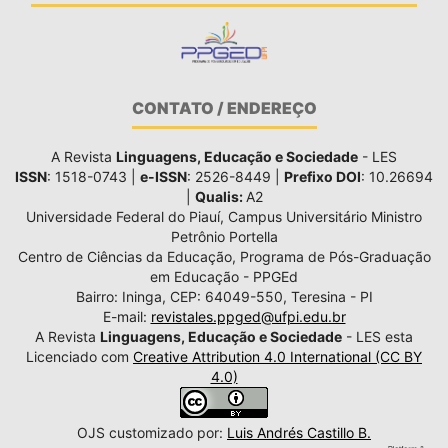
CONTATO / ENDEREÇO
A Revista
Linguagens, Educação e Sociedade
- LES
ISSN
: 1518-0743 |
e-ISSN
: 2526-8449 |
Prefixo DOI
: 10.26694
|
Qualis:
A2
Universidade Federal do Piauí, Campus Universitário Ministro
Petrônio Portella
Centro de Ciências da Educação, Programa de Pós-Graduação
em Educação - PPGEd
Bairro: Ininga, CEP: 64049-550, Teresina - PI
E-mail:
revistales.ppged@ufpi.edu.br
A Revista
Linguagens, Educação e Sociedade
- LES esta
Licenciado com
Creative Attribution 4.0 International (CC BY
4.0)
OJS customizado por:
Luis Andrés Castillo B.