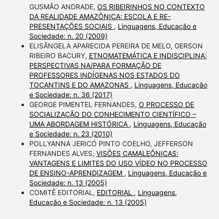
GUSMÃO ANDRADE,
OS RIBEIRINHOS NO CONTEXTO
DA REALIDADE AMAZÔNICA: ESCOLA E RE-
PRESENTAÇÕES SOCIAIS
,
Linguagens, Educação e
Sociedade: n. 20 (2009)
ELISÂNGELA APARECIDA PEREIRA DE MELO, GERSON
RIBEIRO BACURY,
ETNOMATEMÁTICA E INDISCIPLINA:
PERSPECTIVAS NA/PARA FORMAÇÃO DE
PROFESSORES INDÍGENAS NOS ESTADOS DO
TOCANTINS E DO AMAZONAS
,
Linguagens, Educação
e Sociedade: n. 36 (2017)
GEORGE PIMENTEL FERNANDES,
O PROCESSO DE
SOCIALIZAÇÃO DO CONHECIMENTO CIENTÍFICO –
UMA ABORDAGEM HISTÓRICA
,
Linguagens, Educação
e Sociedade: n. 23 (2010)
POLLYANNA JERICÓ PINTO COELHO, JEFFERSON
FERNANDES ALVES,
VISÕES CAMALEÔNICAS:
VANTAGENS E LIMITES DO USO VÍDEO NO PROCESSO
DE ENSINO-APRENDIZAGEM
,
Linguagens, Educação e
Sociedade: n. 13 (2005)
COMITÊ EDITORIAL,
EDITORIAL
,
Linguagens,
Educação e Sociedade: n. 13 (2005)