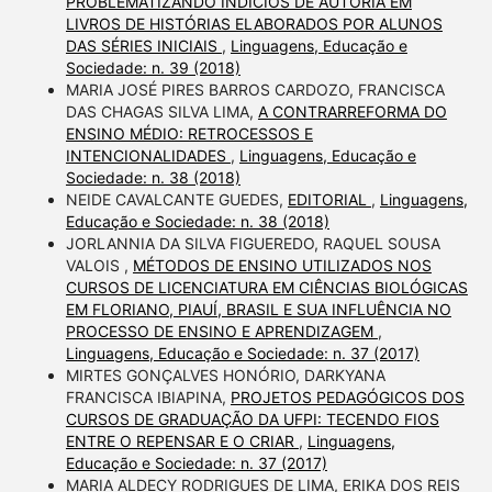
PROBLEMATIZANDO INDÍCIOS DE AUTORIA EM
LIVROS DE HISTÓRIAS ELABORADOS POR ALUNOS
DAS SÉRIES INICIAIS
,
Linguagens, Educação e
Sociedade: n. 39 (2018)
MARIA JOSÉ PIRES BARROS CARDOZO, FRANCISCA
DAS CHAGAS SILVA LIMA,
A CONTRARREFORMA DO
ENSINO MÉDIO: RETROCESSOS E
INTENCIONALIDADES
,
Linguagens, Educação e
Sociedade: n. 38 (2018)
NEIDE CAVALCANTE GUEDES,
EDITORIAL
,
Linguagens,
Educação e Sociedade: n. 38 (2018)
JORLANNIA DA SILVA FIGUEREDO, RAQUEL SOUSA
VALOIS ,
MÉTODOS DE ENSINO UTILIZADOS NOS
CURSOS DE LICENCIATURA EM CIÊNCIAS BIOLÓGICAS
EM FLORIANO, PIAUÍ, BRASIL E SUA INFLUÊNCIA NO
PROCESSO DE ENSINO E APRENDIZAGEM
,
Linguagens, Educação e Sociedade: n. 37 (2017)
MIRTES GONÇALVES HONÓRIO, DARKYANA
FRANCISCA IBIAPINA,
PROJETOS PEDAGÓGICOS DOS
CURSOS DE GRADUAÇÃO DA UFPI: TECENDO FIOS
ENTRE O REPENSAR E O CRIAR
,
Linguagens,
Educação e Sociedade: n. 37 (2017)
MARIA ALDECY RODRIGUES DE LIMA, ERIKA DOS REIS