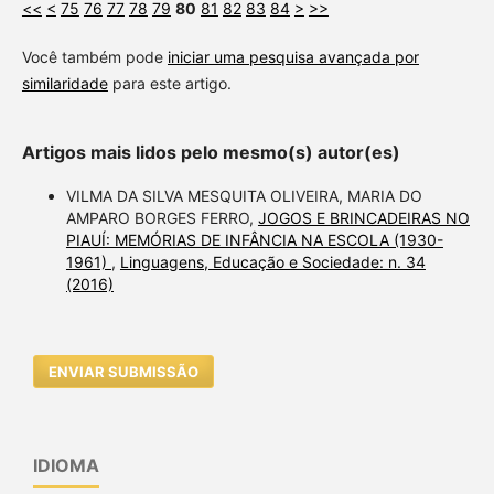
<<
<
75
76
77
78
79
80
81
82
83
84
>
>>
Você também pode
iniciar uma pesquisa avançada por
similaridade
para este artigo.
Artigos mais lidos pelo mesmo(s) autor(es)
VILMA DA SILVA MESQUITA OLIVEIRA, MARIA DO
AMPARO BORGES FERRO,
JOGOS E BRINCADEIRAS NO
PIAUÍ: MEMÓRIAS DE INFÂNCIA NA ESCOLA (1930-
1961)
,
Linguagens, Educação e Sociedade: n. 34
(2016)
ENVIAR SUBMISSÃO
IDIOMA