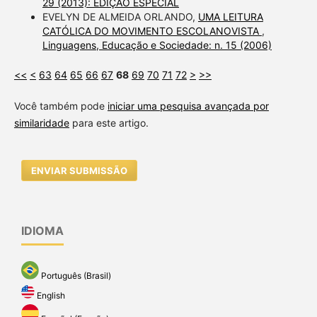
29 (2013): EDIÇÃO ESPECIAL
EVELYN DE ALMEIDA ORLANDO,
UMA LEITURA
CATÓLICA DO MOVIMENTO ESCOLANOVISTA
,
Linguagens, Educação e Sociedade: n. 15 (2006)
<<
<
63
64
65
66
67
68
69
70
71
72
>
>>
Você também pode
iniciar uma pesquisa avançada por
similaridade
para este artigo.
ENVIAR SUBMISSÃO
IDIOMA
Português (Brasil)
English