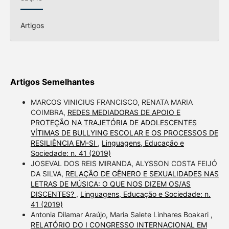
Artigos
Artigos Semelhantes
MARCOS VINICIUS FRANCISCO, RENATA MARIA
COIMBRA,
REDES MEDIADORAS DE APOIO E
PROTEÇÃO NA TRAJETÓRIA DE ADOLESCENTES
VÍTIMAS DE BULLYING ESCOLAR E OS PROCESSOS DE
RESILIÊNCIA EM-SI
,
Linguagens, Educação e
Sociedade: n. 41 (2019)
JOSEVAL DOS REIS MIRANDA, ALYSSON COSTA FEIJÓ
DA SILVA,
RELAÇÃO DE GÊNERO E SEXUALIDADES NAS
LETRAS DE MÚSICA: O QUE NOS DIZEM OS/AS
DISCENTES?
,
Linguagens, Educação e Sociedade: n.
41 (2019)
Antonia Dilamar Araújo, Maria Salete Linhares Boakari ,
RELATÓRIO DO I CONGRESSO INTERNACIONAL EM