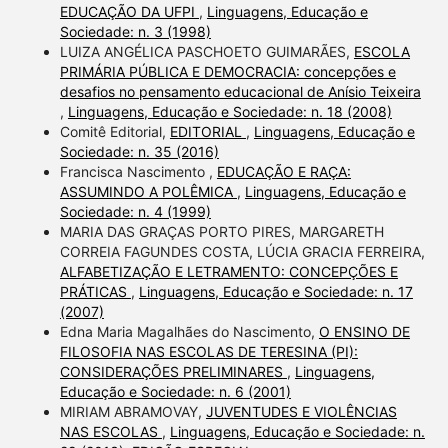
EDUCAÇÃO DA UFPI
,
Linguagens, Educação e
Sociedade: n. 3 (1998)
LUIZA ANGÉLICA PASCHOETO GUIMARÃES,
ESCOLA
PRIMÁRIA PÚBLICA E DEMOCRACIA: concepções e
desafios no pensamento educacional de Anísio Teixeira
,
Linguagens, Educação e Sociedade: n. 18 (2008)
Comitê Editorial,
EDITORIAL
,
Linguagens, Educação e
Sociedade: n. 35 (2016)
Francisca Nascimento ,
EDUCAÇÃO E RAÇA:
ASSUMINDO A POLÊMICA
,
Linguagens, Educação e
Sociedade: n. 4 (1999)
MARIA DAS GRAÇAS PORTO PIRES, MARGARETH
CORREIA FAGUNDES COSTA, LÚCIA GRACIA FERREIRA,
ALFABETIZAÇÃO E LETRAMENTO: CONCEPÇÕES E
PRÁTICAS
,
Linguagens, Educação e Sociedade: n. 17
(2007)
Edna Maria Magalhães do Nascimento,
O ENSINO DE
FILOSOFIA NAS ESCOLAS DE TERESINA (PI):
CONSIDERAÇÕES PRELIMINARES
,
Linguagens,
Educação e Sociedade: n. 6 (2001)
MIRIAM ABRAMOVAY,
JUVENTUDES E VIOLÊNCIAS
NAS ESCOLAS
,
Linguagens, Educação e Sociedade: n.