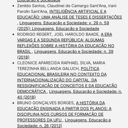
Zenildo Santos, Claudinei de Camargo Sant'Ana, Irani
Parolin Sant'Ana,
INTELIGÊNCIA ARTIFICIAL E A
EDUCAÇÃO: UMA ANÁLISE DE TESES E DISSERTAÇÕES
,
Linguagens, Educação e Sociedade: v. 29 n. 59
(2025): Linguagens, Educação e Sociedade
RODRIGO REGERT, JOEL HAROLDO BAADE,
A ERA
VARGAS E A SEGUNDA REPÚBLICA: ALGUMAS
REFLEXÕES SOBRE A HISTÓRIA DA EDUCAÇÃO NO
BRASIL
,
Linguagens, Educação e Sociedade: n. 39
(2018)
CLEONICE APARECIDA RAPHAEL SILVA, MARIA
TEREZINHA BELLANDA GALUCH,
POLÍTICA
EDUCACIONAL BRASILEIRA NO CONTEXTO DA
INTERNACIONALIZAÇÃO DO CAPITAL, DA
RESSIGNIFICAÇÃO DE CONCEITOS E DA EDUCAÇÃO
DEMOCRÁTICA
,
Linguagens, Educação e Sociedade: n.
40 (2018)
BRUNO GONÇALVES BORGES,
A HISTÓRIA DA
EDUCAÇÃO ENSINADA A PARTIR DOS PLANOS: A
DISCIPLINA NOS CURSOS DE FORMAÇÃO DE
PROFESSORES DA UFU
,
Linguagens, Educação e
Sociedade: n. 26 (2012)