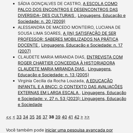
SÁDIA GONÇALVES DE CASTRO,
A ESCOLA COMO
PALCO DOS ENCONTROS E DESENCONTROS DAS
DIVERSIDA- DES CULTURAIS
,
Linguagens, Educação e
Sociedade: n. 20 (2009)
ALESSANDRA DE MACEDO MONTEIRO, LUCIANA DE
SOUSA LIMA SOARES,
A (IN) SATISFAÇÃO DE SER
PROFESSOR: SABERES MOBILIZADOS NA PRÁTICA
DOCENTE
,
Linguagens, Educação e Sociedade: n. 17
(2007)
CLAUDETE MARIA MIRANDA DIAS,
ENTREVISTA COM
ROGER CHARTIER CONCEDIDA À HISTORIADORA
CLAUDETE MARIA MIRANDA DIAS
,
Linguagens,
Educação e Sociedade: n. 13 (2005)
Virginia Cecilia da Rocha Louzada,
A EDUCAÇÃO
INFANTIL E A BNCC: O CONTEXTO DAS AVALIAÇÕES
EXTERNAS EM LARGA ESCALA
,
Linguagens, Educação
e Sociedade: v. 27 n. 53 (2023): Linguagens, Educação
e Sociedade
<<
<
33
34
35
36
37
38
39
40
41
42
>
>>
Você também pode
iniciar uma pesquisa avançada por