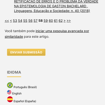
RETIFICAÇÃO DE ERROS E O PROBLEMA DA VERDADE
NA EPISTEMOLOGIA DE GASTON BACHELARD
,
Linguagens, Educação e Sociedade: n. 40 (2018)
<<
<
53
54
55
56
57
58
59
60
61
62
>
>>
Você também pode
iniciar uma pesquisa avançada por
similaridade
para este artigo.
ENVIAR SUBMISSÃO
IDIOMA
Português (Brasil)
English
Español (España)