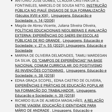
ANTONIO JOSÉ GOMES, CLAUDIA CRISTINA DA S.
FONTINELES, MARCELO DE SOUSA NETO,
INSTRUÇÃO
PÚBLICA NO PIAUÍ: ENSAIOS DE SUA FORMALIZAÇÃO
(Séculos XVIII e XIX)
,
Linguagens, Educação e
Sociedade: n. 14 (2006)
Magda de Abreu Vicente, Juliana Silveira Oliveira,
POLÍTICAS EDUCACIONAIS NEOLIBERAIS E AVALIAÇÃO
EXTERNA: EXPERIÊNCIAS DO SAERS EM ESCOLAS
PÚBLICAS DE RIO GRANDE
,
Linguagens, Educação e
Sociedade: v. 27 n. 55 (2023): Linguagens, Educação e
Sociedade
MARINA DE OLIVEIRA DELMONDES, TAMILI MARDEGAN
DA SILVA,
OS “CAMPOS DE EXPERIÊNCIAS” NA BASE
NACIONAL COMUM CURRICULAR: DO POSITIVISMO
ÀS INVENÇÕES COTIDIANAS
,
Linguagens, Educação e
Sociedade: n. 38 (2018)
EDNA GRAÇA SCOPEL, EDNA CASTRO DE OLIVEIRA,
EXPERIÊNCIAS E PRÁTICAS DE EDUCAÇÃO POPULAR
NA FORMAÇÃO DO TRABALHADOR
,
Linguagens,
Educação e Sociedade: n. 39 (2018)
RICARDO ELIA DE ALMEIDA MAGALHÃES,
A RELAÇÃO
ENTRE VIAGEM, EDUCAÇÃO E IDENTIDADE PARA
MÁRIO DE ANDRADE
,
Linguagens, Educação e