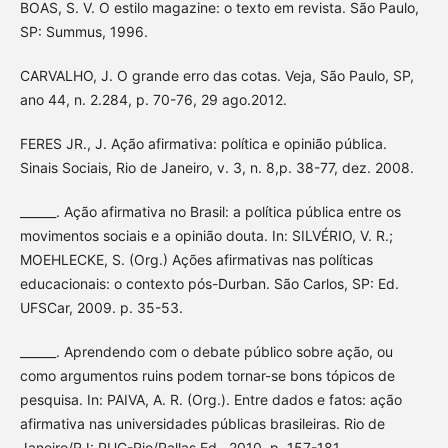
BOAS, S. V. O estilo magazine: o texto em revista. São Paulo,
SP: Summus, 1996.
CARVALHO, J. O grande erro das cotas. Veja, São Paulo, SP,
ano 44, n. 2.284, p. 70-76, 29 ago.2012.
FERES JR., J. Ação afirmativa: política e opinião pública.
Sinais Sociais, Rio de Janeiro, v. 3, n. 8,p. 38-77, dez. 2008.
______. Ação afirmativa no Brasil: a política pública entre os
movimentos sociais e a opinião douta. In: SILVÉRIO, V. R.;
MOEHLECKE, S. (Org.) Ações afirmativas nas políticas
educacionais: o contexto pós-Durban. São Carlos, SP: Ed.
UFSCar, 2009. p. 35-53.
______. Aprendendo com o debate público sobre ação, ou
como argumentos ruins podem tornar-se bons tópicos de
pesquisa. In: PAIVA, A. R. (Org.). Entre dados e fatos: ação
afirmativa nas universidades públicas brasileiras. Rio de
Janeiro/RJ: PUC-Rio/Pallas Ed., 2010. p. 157-181.