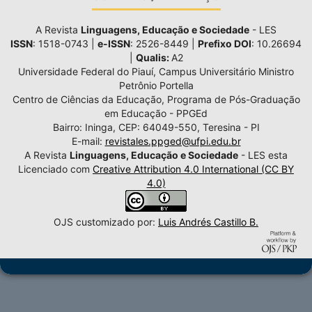
A Revista
Linguagens, Educação e Sociedade
- LES
ISSN
: 1518-0743 |
e-ISSN
: 2526-8449 |
Prefixo DOI
: 10.26694
|
Qualis:
A2
Universidade Federal do Piauí, Campus Universitário Ministro
Petrônio Portella
Centro de Ciências da Educação, Programa de Pós-Graduação
em Educação - PPGEd
Bairro: Ininga, CEP: 64049-550, Teresina - PI
E-mail:
revistales.ppged@ufpi.edu.br
A Revista
Linguagens, Educação e Sociedade
- LES esta
Licenciado com
Creative Attribution 4.0 International (CC BY
4.0)
OJS customizado por:
Luis Andrés Castillo B.