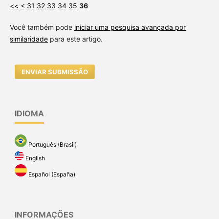
<<
<
31
32
33
34
35
36
Você também pode
iniciar uma pesquisa avançada por
similaridade
para este artigo.
ENVIAR SUBMISSÃO
IDIOMA
Português (Brasil)
English
Español (España)
INFORMAÇÕES