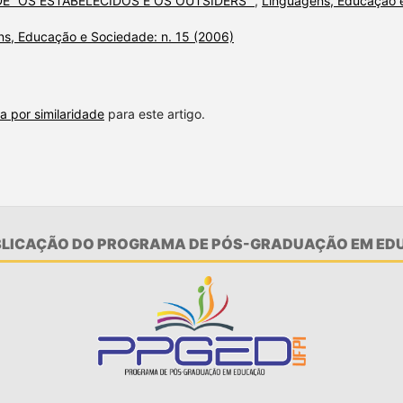
DE “OS ESTABELECIDOS E OS OUTSIDERS”
,
Linguagens, Educação 
s, Educação e Sociedade: n. 15 (2006)
a por similaridade
para este artigo.
UBLICAÇÃO DO PROGRAMA DE PÓS-GRADUAÇÃO EM EDU