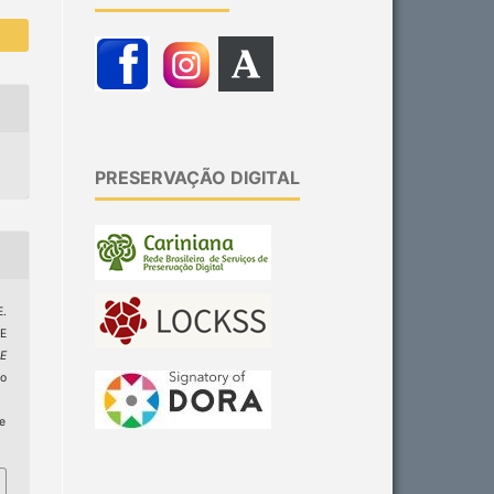
PRESERVAÇÃO DIGITAL
.
 E
 E
do
ge