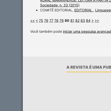
RURAL MARANHENSE: LEITURA A PARTIR 
Sociedade: n. 33 (2015)
COMITÊ EDITORIAL,
EDITORIAL
,
Linguagen
<<
<
75
76
77
78
79
80
81
82
83
84
>
>>
Você também pode
iniciar uma pesquisa avançad
A REVISTA É UMA P