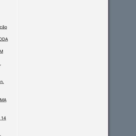
ação
ODA
UM
,
n.
UMA
 14