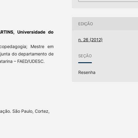
EDIÇÃO
ARTINS,
Universidade do
n. 26 (2012)
icopedagogia; Mestre em
djunta do departamento de
SEÇÃO
atarina – FAED/UDESC.
Resenha
ação. São Paulo, Cortez,