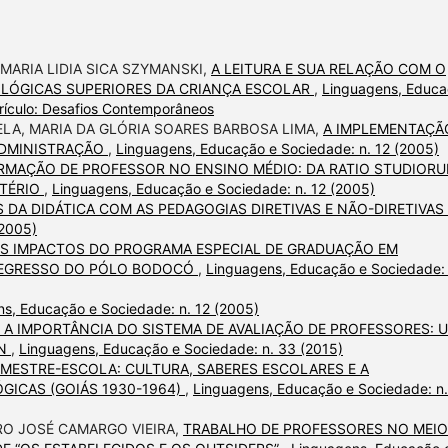
 MARIA LIDIA SICA SZYMANSKI,
A LEITURA E SUA RELAÇÃO COM O
LÓGICAS SUPERIORES DA CRIANÇA ESCOLAR
,
Linguagens, Educ
rículo: Desafios Contemporâneos
LA, MARIA DA GLÓRIA SOARES BARBOSA LIMA,
A IMPLEMENTAÇÃ
ADMINISTRAÇÃO
,
Linguagens, Educação e Sociedade: n. 12 (2005)
RMAÇÃO DE PROFESSOR NO ENSINO MÉDIO: DA RATIO STUDIOR
STÉRIO
,
Linguagens, Educação e Sociedade: n. 12 (2005)
 DA DIDÁTICA COM AS PEDAGOGIAS DIRETIVAS E NÃO-DIRETIVAS
(2005)
S IMPACTOS DO PROGRAMA ESPECIAL DE GRADUAÇÃO EM
 EGRESSO DO PÓLO BODOCÓ
,
Linguagens, Educação e Sociedade: 
s, Educação e Sociedade: n. 12 (2005)
 A IMPORTÂNCIA DO SISTEMA DE AVALIAÇÃO DE PROFESSORES: 
ON
,
Linguagens, Educação e Sociedade: n. 33 (2015)
 MESTRE-ESCOLA: CULTURA, SABERES ESCOLARES E A
ICAS (GOIÁS 1930-1964)
,
Linguagens, Educação e Sociedade: n.
RO JOSÉ CAMARGO VIEIRA,
TRABALHO DE PROFESSORES NO MEIO