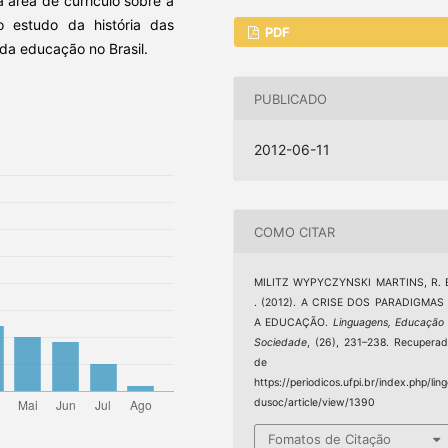
 área de currículo sobre a
o estudo da história das
PDF
a da educação no Brasil.
PUBLICADO
2012-06-11
COMO CITAR
MILITZ WYPYCZYNSKI MARTINS, R. E
. (2012). A CRISE DOS PARADIGMAS
A EDUCAÇÃO.
Linguagens, Educação
Sociedade
, (26), 231–238. Recupera
de
https://periodicos.ufpi.br/index.php/lin
dusoc/article/view/1390
Fomatos de Citação