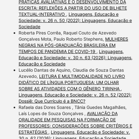
PRÁTICAS AVALIATIVAS E O DESENVOLVIMENTO DA
ESCRITA: REFLEXÕES A PARTIR DO USO DE BILHETE
TEXTUAL-INTERATIVO
,
Linguagens, Educação e
Sociedade: v. 26 n. 50 (2022): Linguagens, Educação e
Sociedade
Roberta Pires Corrêa, Raquel Couto de Azevedo
Gonçalves Mota, Paulo Roberto Stephens,
MULHERES
NEGRAS NA PÓS-GRADUAÇÃO BRASILEIRA EM
TEMPOS DE PANDEMIA DE COVID-19
,
Linguagens,
Educação e Sociedade: v. 30 n. 63 (2026): Linguagens,
Educação e Sociedade
Lucélio Dantas de Aquino, Claudia de Souza Dantas
Azevedo,
LEITURA E MULTIMODALIDADE NO LIVRO
DIDÁTICO DE LÍNGUA PORTUGUESA: UM OLHAR
SOBRE AS ATIVIDADES COM O GÊNERO TIRINHA
,
Linguagens, Educação e Sociedade: v. 26 n. 52 (2022):
Dossiê: Que Currículo é a BNCC?
Rafaela das Dores Soares , Tânia Guedes Magalhães,
Laís Lopes de Souza Gonçalves ,
AVALIAÇÃO DA
ORALIDADE EM PESQUISAS NA FORMAÇÃO DE
PROFESSORES: CONSIDERAÇÕES SOBRE CRITÉRIOS E
ESTRATÉGIAS
,
Linguagens, Educação e Sociedade: v.
30 n. 62 (2026): Linguagens, Educação e Sociedade