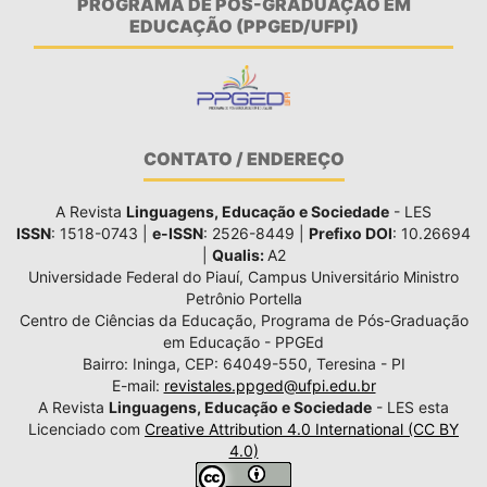
PROGRAMA DE PÓS-GRADUAÇÃO EM
EDUCAÇÃO (PPGED/UFPI)
CONTATO / ENDEREÇO
A Revista
Linguagens, Educação e Sociedade
- LES
ISSN
: 1518-0743 |
e-ISSN
: 2526-8449 |
Prefixo DOI
: 10.26694
|
Qualis:
A2
Universidade Federal do Piauí, Campus Universitário Ministro
Petrônio Portella
Centro de Ciências da Educação, Programa de Pós-Graduação
em Educação - PPGEd
Bairro: Ininga, CEP: 64049-550, Teresina - PI
E-mail:
revistales.ppged@ufpi.edu.br
A Revista
Linguagens, Educação e Sociedade
- LES esta
Licenciado com
Creative Attribution 4.0 International (CC BY
4.0)