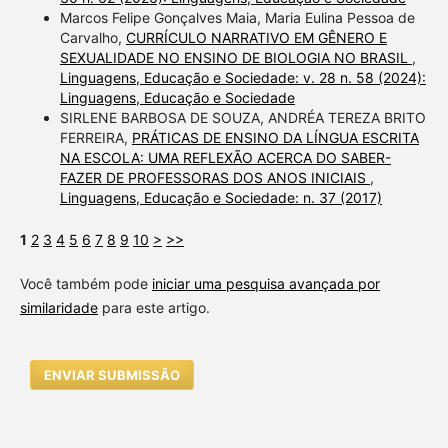
Marcos Felipe Gonçalves Maia, Maria Eulina Pessoa de
Carvalho,
CURRÍCULO NARRATIVO EM GÊNERO E
SEXUALIDADE NO ENSINO DE BIOLOGIA NO BRASIL
,
Linguagens, Educação e Sociedade: v. 28 n. 58 (2024):
Linguagens, Educação e Sociedade
SIRLENE BARBOSA DE SOUZA, ANDRÉA TEREZA BRITO
FERREIRA,
PRÁTICAS DE ENSINO DA LÍNGUA ESCRITA
NA ESCOLA: UMA REFLEXÃO ACERCA DO SABER-
FAZER DE PROFESSORAS DOS ANOS INICIAIS
,
Linguagens, Educação e Sociedade: n. 37 (2017)
1
2
3
4
5
6
7
8
9
10
>
>>
Você também pode
iniciar uma pesquisa avançada por
similaridade
para este artigo.
ENVIAR SUBMISSÃO