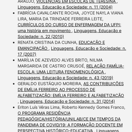
ARAUJO,
VIOLÊNCIAS EM ESCOLAS DE TERESINA
,
Linguagens, Educação e Sociedade: n. 11 (2004)
FABRÍCIA CAVALCANTE ROCHA, JOYCE NAYLA VIANA
LIRA, MARIA DA TRINDADE FERREIRA LEITE,
CURRÍCULOS DO CURSO DE ENFERMAGEM DA UFPI:
uma história em movimento
,
Linguagens, Educação e
Sociedade: n. 22 (2010)
RENATA CRISTINA DA CUNHA,
EDUCAÇÃO E
EMANCIPAÇÃO
,
Linguagens, Educação e Sociedade: n.
17 (2007)
MARÍLIA DE AZEVEDO ALVES BRITO, NILMA
MARGARIDA DE CASTRO CRUSOÉ,
RELAÇÃO FAMÍLIA-
ESCOLA: UMA LEITURA FENOMENOLÓGICA
,
Linguagens, Educação e Sociedade: n. 43 (2019)
GERALDO EUSTÁQUIO MOREIRA,
AS CONTRIBUIÇÕES
DE EMÍLIA FERREIRO AO PROCESSO DE
ALFABETIZAÇÃO: EMÍLIA FERREIRO E ALFABETIZAÇÃO
,
Linguagens, Educação e Sociedade: n. 31 (2014)
Eriton Luís Véras Lima, Roberto Kennedy Gomes Franco,
O PROGRAMA RESIDÊNCIA
PEDAGÓGICA/HISTÓRIA/UNILAB/CE EM TEMPOS DA
PANDEMIA DE COVID/19: A FORMAÇÃO DOCENTE EM
PERSPECTIVA HISTÓRICO-EDUCATIVA
,
Linguagens,