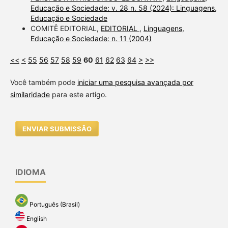
Educação e Sociedade: v. 28 n. 58 (2024): Linguagens,
Educação e Sociedade
COMITÊ EDITORIAL,
EDITORIAL
,
Linguagens,
Educação e Sociedade: n. 11 (2004)
<<
<
55
56
57
58
59
60
61
62
63
64
>
>>
Você também pode
iniciar uma pesquisa avançada por
similaridade
para este artigo.
ENVIAR SUBMISSÃO
IDIOMA
Português (Brasil)
English