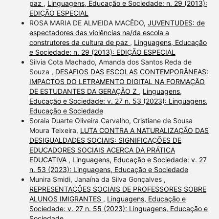
paz
,
Linguagens, Educação e Sociedade: n. 29 (2013):
EDIÇÃO ESPECIAL
ROSA MARIA DE ALMEIDA MACÊDO,
JUVENTUDES: de
espectadores das violências na/da escola a
construtores da cultura de paz
,
Linguagens, Educação
e Sociedade: n. 29 (2013): EDIÇÃO ESPECIAL
Silvia Cota Machado, Amanda dos Santos Reda de
Souza ,
DESAFIOS DAS ESCOLAS CONTEMPORÂNEAS:
IMPACTOS DO LETRAMENTO DIGITAL NA FORMAÇÃO
DE ESTUDANTES DA GERAÇÃO Z
,
Linguagens,
Educação e Sociedade: v. 27 n. 53 (2023): Linguagens,
Educação e Sociedade
Soraia Duarte Oliveira Carvalho, Cristiane de Sousa
Moura Teixeira,
LUTA CONTRA A NATURALIZAÇÃO DAS
DESIGUALDADES SOCIAIS: SIGNIFICAÇÕES DE
EDUCADORES SOCIAIS ACERCA DA PRÁTICA
EDUCATIVA
,
Linguagens, Educação e Sociedade: v. 27
n. 53 (2023): Linguagens, Educação e Sociedade
Munira Smidi, Janaína da Silva Gonçalves ,
REPRESENTAÇÕES SOCIAIS DE PROFESSORES SOBRE
ALUNOS IMIGRANTES
,
Linguagens, Educação e
Sociedade: v. 27 n. 55 (2023): Linguagens, Educação e
Sociedade