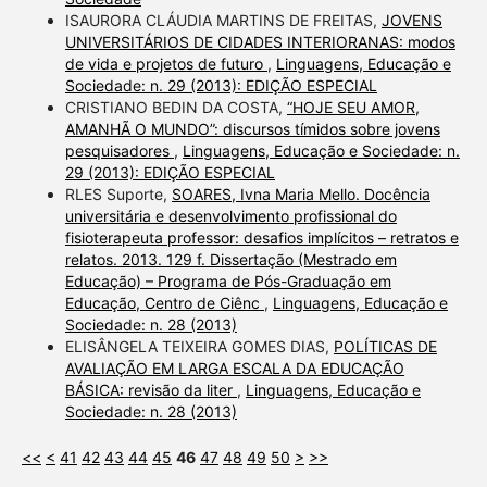
ISAURORA CLÁUDIA MARTINS DE FREITAS,
JOVENS
UNIVERSITÁRIOS DE CIDADES INTERIORANAS: modos
de vida e projetos de futuro
,
Linguagens, Educação e
Sociedade: n. 29 (2013): EDIÇÃO ESPECIAL
CRISTIANO BEDIN DA COSTA,
“HOJE SEU AMOR,
AMANHÃ O MUNDO”: discursos tímidos sobre jovens
pesquisadores
,
Linguagens, Educação e Sociedade: n.
29 (2013): EDIÇÃO ESPECIAL
RLES Suporte,
SOARES, Ivna Maria Mello. Docência
universitária e desenvolvimento profissional do
fisioterapeuta professor: desafios implícitos – retratos e
relatos. 2013. 129 f. Dissertação (Mestrado em
Educação) – Programa de Pós-Graduação em
Educação, Centro de Ciênc
,
Linguagens, Educação e
Sociedade: n. 28 (2013)
ELISÂNGELA TEIXEIRA GOMES DIAS,
POLÍTICAS DE
AVALIAÇÃO EM LARGA ESCALA DA EDUCAÇÃO
BÁSICA: revisão da liter
,
Linguagens, Educação e
Sociedade: n. 28 (2013)
<<
<
41
42
43
44
45
46
47
48
49
50
>
>>