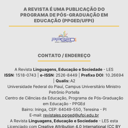
A REVISTA É UMA PUBLICAÇÃO DO
PROGRAMA DE PÓS-GRADUAÇÃO EM
EDUCAÇÃO (PPGED/UFPI)
CONTATO / ENDEREÇO
A Revista
Linguagens, Educação e Sociedade
- LES
ISSN
: 1518-0743 |
e-ISSN
: 2526-8449 |
Prefixo DOI
: 10.26694
|
Qualis:
A2
Universidade Federal do Piauí, Campus Universitário Ministro
Petrônio Portella
Centro de Ciências da Educação, Programa de Pós-Graduação
em Educação - PPGEd
Bairro: Ininga, CEP: 64049-550, Teresina - PI
E-mail:
revistales.ppged@ufpi.edu.br
A Revista
Linguagens, Educação e Sociedade
- LES esta
Licenciado com
Creative Attribution 4.0 International (CC BY