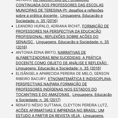
CONTINUADA DOS PROFESSORES DAS ESCOLAS
MUNICIPAIS DE TERESINA-PI: desafios e reflexões
sobre a prática docente
,
Linguagens, Educação e
Sociedade: n. 35 (2016)
LEANDRO HUPALO, ADRIANA RICHIT,
FORMAÇÃO DE
PROFESSORES NA PERSPECTIVA DA EDUCAÇÃO
PROFISSIONAL: REFLEXÕES SOBRE AÇÕES DO
SENAI/SC
,
Linguagens, Educação e Sociedade: n. 35
(2016)
ANTONIA EDNA BRITO,
NARRATIVAS DE
ALFABETIZADORAS BEM SUCEDIDAS: A PRÁTICA
DOCENTE COMO OBJETO DE ANÁLISE E REFLEXÃO
,
Linguagens, Educação e Sociedade: n. 35 (2016)
ELISÂNGELA APARECIDA PEREIRA DE MELO, GERSON
RIBEIRO BACURY,
ETNOMATEMÁTICA E INDISCIPLINA:
PERSPECTIVAS NA/PARA FORMAÇÃO DE
PROFESSORES INDÍGENAS NOS ESTADOS DO
TOCANTINS E DO AMAZONAS
,
Linguagens, Educação
e Sociedade: n. 36 (2017)
RENATO NÉSIO SUTTANA, CLEYTON PEREIRA LUTZ,
AÇÕES AFIRMATIVAS E IMPRENSA NO BRASIL: UM
ESTUDO A PARTIR DA REVISTA VEJA
,
Linguagens,