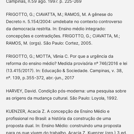
Campinas, n.59 ago. 1997. p. 225-269
FRIGOTTO, G.; CIAVATTA, M.; RAMOS, M. A gênese do
Decreto n. 5.154/2004: umdebate no contexto controverso
da democracia restrita. In: Ensino médio integrado:
concepções e contradições. FRIGOTTO, G.; CIAVATTA, M.;
RAMOS, M. (orgs). São Paulo: Cortez, 2005.
FRIGOTTO, G.; MOTTA, Vânia C. Por que a urgência da
reforma do ensino médio? Medida provisória nº 746/2016 e lei
(13.415/2017). In: Educação & Sociedade. Campinas, v. 38,
nº. 139, p.355-372, abr.-jun., 2017
HARVEY, David. Condição pós-moderna: uma pesquisa sobre
as origens da mudança cultural. São Paulo: Loyola, 1992.
KUENZER, Acacia Z. A concepção de Ensino Médio e
profissional no Brasil: a história da construção de uma
proposta dual. In: Ensino Médio: construindo uma proposta
para os que vivem do trabalho. Acacia Z. Kuenzer (org.) 3 ed.