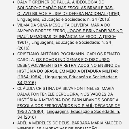
DALVIT GREINER DE PAULA,
A IDEOLOGIA DO
SOLDADO-CIDADÃO NAS ESCOLAS BRASILEIRAS:
OLAVO BILAC E A LIGA DE DEFESA NACIONAL (1916)
,
Linguagens, Educação e Sociedade: n. 34 (2016)
VILMA DA SILVA MESQUITA OLIVEIRA, MARIA DO
AMPARO BORGES FERRO,
JOGOS E BRINCADEIRAS NO
PIAUÍ: MEMÓRIAS DE INFÂNCIA NA ESCOLA (1930-
1961)
,
Linguagens, Educação e Sociedade: n. 34
(2016)
CRISTIANO ANTÔNIO POCHMANN, CARLOS RENATO
CAROLA,
OS POVOS INDÍGENAS E O DISCURSO
DESENVOLVIMENTISTA RETRATADOS NO ENSINO DE
HISTÓRIA DO BRASIL EM MEIO A DITADURA MILITAR
(1964-1984)
,
Linguagens, Educação e Sociedade: n.
34 (2016)
CLÁUDIA CRISTINA DA SILVA FONTINELES, MARIA
DALVA FONTENELE CERQUEIRA,
NOS VAGÕES DA
HISTÓRIA: A MEMÓRIA DOS PARNAIBANOS SOBRE A
ESCOLA DOS FERROVIÁRIOS NO PIAUÍ (DÉCADAS DE
1950 A 1980)
,
Linguagens, Educação e Sociedade: n.
34 (2016)
ADÉLIA MEIRELES DE DEUS, BÁRBARA MARIA MACÊDO
MENDES,
AS NARRATIVAS DE FORMAÇÃO