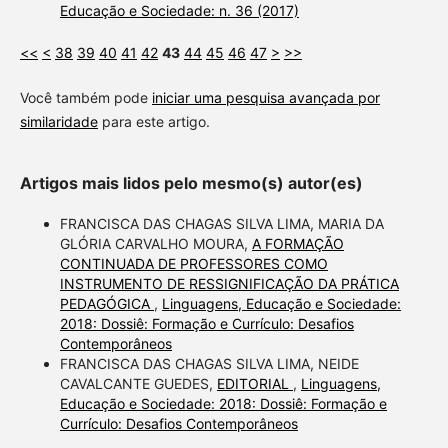
Educação e Sociedade: n. 36 (2017)
<<
<
38
39
40
41
42
43
44
45
46
47
>
>>
Você também pode
iniciar uma pesquisa avançada por
similaridade
para este artigo.
Artigos mais lidos pelo mesmo(s) autor(es)
FRANCISCA DAS CHAGAS SILVA LIMA, MARIA DA
GLÓRIA CARVALHO MOURA,
A FORMAÇÃO
CONTINUADA DE PROFESSORES COMO
INSTRUMENTO DE RESSIGNIFICAÇÃO DA PRÁTICA
PEDAGÓGICA
,
Linguagens, Educação e Sociedade:
2018: Dossiê: Formação e Currículo: Desafios
Contemporâneos
FRANCISCA DAS CHAGAS SILVA LIMA, NEIDE
CAVALCANTE GUEDES,
EDITORIAL
,
Linguagens,
Educação e Sociedade: 2018: Dossiê: Formação e
Currículo: Desafios Contemporâneos