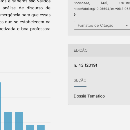
tos e saberes são válidos
Sociedade
, (43), 170–192
 análise de discurso de
https://doi.org/10.26694/les.v0i43.96
 emergência para que essas
9
tos que se estabelecem na
Fomatos de Citação
betizada e boa professora
EDIÇÃO
n. 43 (2019)
SEÇÃO
Dossiê Temático