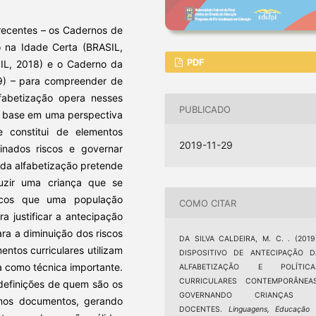
 recentes – os Cadernos de
o na Idade Certa (BRASIL,
PDF
SIL, 2018) e o Caderno da
19) – para compreender de
fabetização opera nesses
PUBLICADO
om base em uma perspectiva
e constitui de elementos
2019-11-29
inados riscos e governar
 da alfabetização pretende
uzir uma criança que se
iscos que uma população
COMO CITAR
a justificar a antecipação
ra a diminuição dos riscos
DA SILVA CALDEIRA, M. C. . (2019
entos curriculares utilizam
DISPOSITIVO DE ANTECIPAÇÃO D
a como técnica importante.
ALFABETIZAÇÃO E POLÍTICA
CURRICULARES CONTEMPORÂNEAS
 definições de quem são os
GOVERNANDO CRIANÇAS 
 nos documentos, gerando
DOCENTES.
Linguagens, Educação