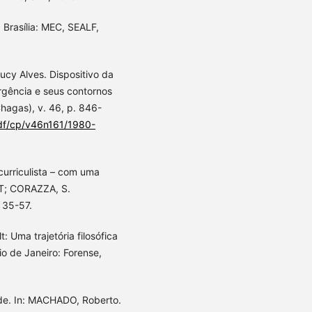
 Brasília: MEC, SEALF,
ucy Alves. Dispositivo da
rgência e seus contornos
hagas), v. 46, p. 846-
pdf/cp/v46n161/1980-
urriculista – com uma
 T; CORAZZA, S.
 35-57.
 Uma trajetória filosófica
o de Janeiro: Forense,
ade. In: MACHADO, Roberto.