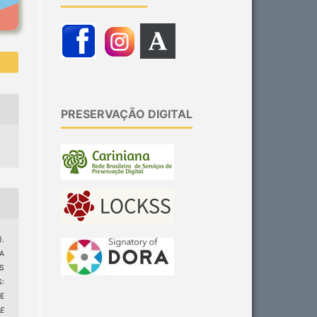
PRESERVAÇÃO DIGITAL
).
A
S
:
E
 E