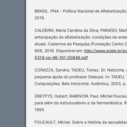
BRASIL. PNA – Política Nacional de Alfabetização.
2019.
CALDEIRA, Maria Carolina da Silva; PARAÍSO, Marl
antecipação da alfabetização: condições de eme
atuais. Cadernos de Pesquisa (Fundação Carlos C
868, 2016. Disponível em:
http://www.scielo.br/
5314-cp-46-161-00846.pdf
CORAZZA, Sandra; TADEU, Tomaz. Dr. Nietzche, c
pequena ajuda do professor Deleuze. In: TADEU,
Composições. Belo Horizonte: Autêntica, 2003, p.
DREYFYS, Hubert; RABINOW, Paul. Michel Foucault:
para além do estruturalismo e da hermenêutica. Ri
1995.
FOUCAULT, Michel. Sobre a história da sexualid