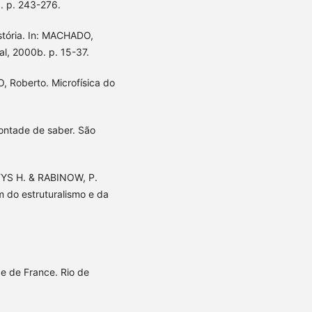
a. p. 243-276.
stória. In: MACHADO,
al, 2000b. p. 15-37.
 Roberto. Microfísica do
vontade de saber. São
YFYS H. & RABINOW, P.
ém do estruturalismo e da
e de France. Rio de