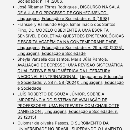
Sociedade: n. 14 (2006)
José Ribamar Tôrres Rodrigues ,
DISCURSO NA SALA
DE AULA E O PROCESSO DE CONHECIMENTO
,
Linguagens, Educação e Sociedade: n. 3 (1998)
Fransuelly Raimundo Rêgo, Ismar Inácio dos Santos
Filho,
DO MODELO OBEDIENTE A UMA ESCRITA
SENSÍVEL E COLETIVA: QUESTÕES EPISTEMOLÓGICAS
E ESCRITA ACADÊMICA NA CONTEMPORANEIDADE
,
Linguagens, Educação e Sociedade: v. 29 n. 60 (2025):
Linguagens, Educação e Sociedade
Sheyla Vanzella dos santos, Maria Júlia Pantoja,
AVALIAÇÃO DE EGRESSO: UMA REVISÃO SISTEMÁTICA
QUALITATIVA E BIBLIOMÉTRICA DA LITERATURA
NACIONAL E INTERNACIONAL
,
Linguagens, Educação
e Sociedade: v. 28 n. 58 (2024): Linguagens, Educação
e Sociedade
LUÍS ROBERTO DE SOUZA JÚNIOR,
SOBRE A
IMPORTÂNCIA DO SISTEMA DE AVALIAÇÃO DE
PROFESSORES: UMA ENTREVISTA COM CHARLOTTE
DANIELSON
,
Linguagens, Educação e Sociedade: n.
33 (2015)
Guiomar de oliveira Passos,
O SURGIMENTO DA
UNIVERSIDADE NO BRASIL: SUPERANDO O LAMENTO