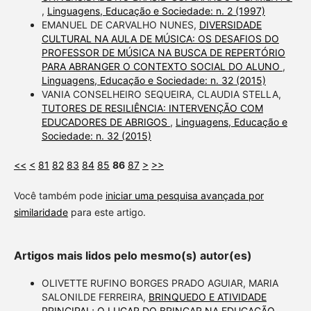
,
Linguagens, Educação e Sociedade: n. 2 (1997)
EMANUEL DE CARVALHO NUNES,
DIVERSIDADE
CULTURAL NA AULA DE MÚSICA: OS DESAFIOS DO
PROFESSOR DE MÚSICA NA BUSCA DE REPERTÓRIO
PARA ABRANGER O CONTEXTO SOCIAL DO ALUNO
,
Linguagens, Educação e Sociedade: n. 32 (2015)
VANIA CONSELHEIRO SEQUEIRA, CLAUDIA STELLA,
TUTORES DE RESILIÊNCIA: INTERVENÇÃO COM
EDUCADORES DE ABRIGOS
,
Linguagens, Educação e
Sociedade: n. 32 (2015)
<<
<
81
82
83
84
85
86
87
>
>>
Você também pode
iniciar uma pesquisa avançada por
similaridade
para este artigo.
Artigos mais lidos pelo mesmo(s) autor(es)
OLIVETTE RUFINO BORGES PRADO AGUIAR, MARIA
SALONILDE FERREIRA,
BRINQUEDO E ATIVIDADE
PRINCIPAL; O LUGAR DO BRINCAR NA EDUCAÇÃO