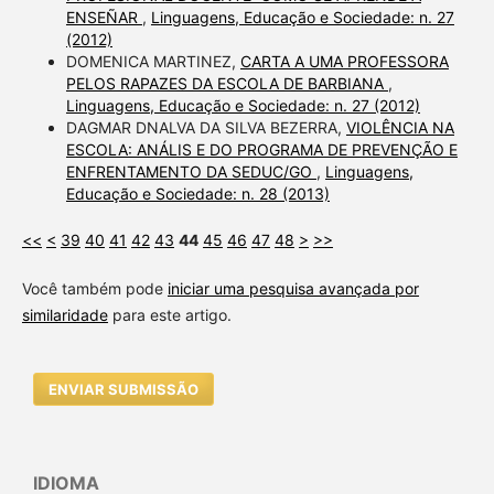
ENSEÑAR
,
Linguagens, Educação e Sociedade: n. 27
(2012)
DOMENICA MARTINEZ,
CARTA A UMA PROFESSORA
PELOS RAPAZES DA ESCOLA DE BARBIANA
,
Linguagens, Educação e Sociedade: n. 27 (2012)
DAGMAR DNALVA DA SILVA BEZERRA,
VIOLÊNCIA NA
ESCOLA: ANÁLIS E DO PROGRAMA DE PREVENÇÃO E
ENFRENTAMENTO DA SEDUC/GO
,
Linguagens,
Educação e Sociedade: n. 28 (2013)
<<
<
39
40
41
42
43
44
45
46
47
48
>
>>
Você também pode
iniciar uma pesquisa avançada por
similaridade
para este artigo.
ENVIAR SUBMISSÃO
IDIOMA