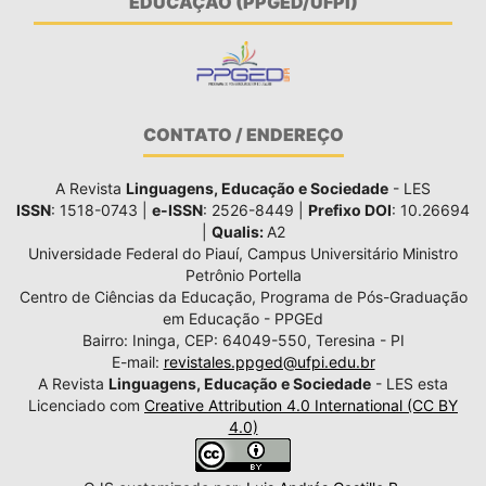
EDUCAÇÃO (PPGED/UFPI)
CONTATO / ENDEREÇO
A Revista
Linguagens, Educação e Sociedade
- LES
ISSN
: 1518-0743 |
e-ISSN
: 2526-8449 |
Prefixo DOI
: 10.26694
|
Qualis:
A2
Universidade Federal do Piauí, Campus Universitário Ministro
Petrônio Portella
Centro de Ciências da Educação, Programa de Pós-Graduação
em Educação - PPGEd
Bairro: Ininga, CEP: 64049-550, Teresina - PI
E-mail:
revistales.ppged@ufpi.edu.br
A Revista
Linguagens, Educação e Sociedade
- LES esta
Licenciado com
Creative Attribution 4.0 International (CC BY
4.0)