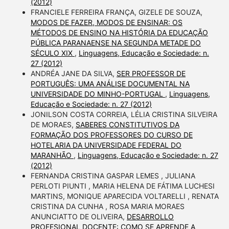
(2012)
FRANCIELE FERREIRA FRANÇA, GIZELE DE SOUZA,
MODOS DE FAZER, MODOS DE ENSINAR: OS
MÉTODOS DE ENSINO NA HISTÓRIA DA EDUCAÇÃO
PÚBLICA PARANAENSE NA SEGUNDA METADE DO
SÉCULO XIX
,
Linguagens, Educação e Sociedade: n.
27 (2012)
ANDRÉA JANE DA SILVA,
SER PROFESSOR DE
PORTUGUÊS: UMA ANÁLISE DOCUMENTAL NA
UNIVERSIDADE DO MINHO-PORTUGAL
,
Linguagens,
Educação e Sociedade: n. 27 (2012)
JONILSON COSTA CORREIA, LÉLIA CRISTINA SILVEIRA
DE MORAES,
SABERES CONSTITUTIVOS DA
FORMAÇÃO DOS PROFESSORES DO CURSO DE
HOTELARIA DA UNIVERSIDADE FEDERAL DO
MARANHÃO
,
Linguagens, Educação e Sociedade: n. 27
(2012)
FERNANDA CRISTINA GASPAR LEMES , JULIANA
PERLOTI PIUNTI , MARIA HELENA DE FÁTIMA LUCHESI
MARTINS, MONIQUE APARECIDA VOLTARELLI , RENATA
CRISTINA DA CUNHA , ROSA MARIA MORAES
ANUNCIATTO DE OLIVEIRA,
DESARROLLO
PROFESIONAL DOCENTE: COMO SE APRENDE A