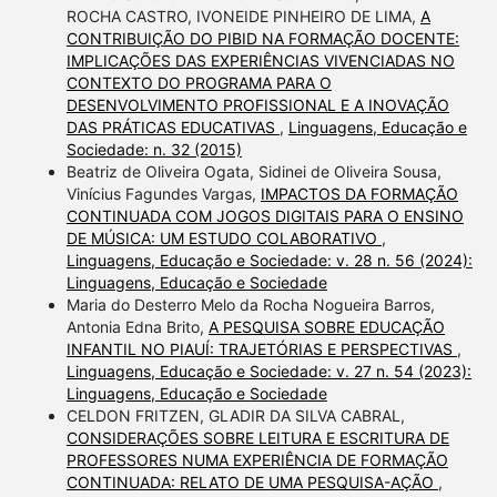
ROCHA CASTRO, IVONEIDE PINHEIRO DE LIMA,
A
CONTRIBUIÇÃO DO PIBID NA FORMAÇÃO DOCENTE:
IMPLICAÇÕES DAS EXPERIÊNCIAS VIVENCIADAS NO
CONTEXTO DO PROGRAMA PARA O
DESENVOLVIMENTO PROFISSIONAL E A INOVAÇÃO
DAS PRÁTICAS EDUCATIVAS
,
Linguagens, Educação e
Sociedade: n. 32 (2015)
Beatriz de Oliveira Ogata, Sidinei de Oliveira Sousa,
Vinícius Fagundes Vargas,
IMPACTOS DA FORMAÇÃO
CONTINUADA COM JOGOS DIGITAIS PARA O ENSINO
DE MÚSICA: UM ESTUDO COLABORATIVO
,
Linguagens, Educação e Sociedade: v. 28 n. 56 (2024):
Linguagens, Educação e Sociedade
Maria do Desterro Melo da Rocha Nogueira Barros,
Antonia Edna Brito,
A PESQUISA SOBRE EDUCAÇÃO
INFANTIL NO PIAUÍ: TRAJETÓRIAS E PERSPECTIVAS
,
Linguagens, Educação e Sociedade: v. 27 n. 54 (2023):
Linguagens, Educação e Sociedade
CELDON FRITZEN, GLADIR DA SILVA CABRAL,
CONSIDERAÇÕES SOBRE LEITURA E ESCRITURA DE
PROFESSORES NUMA EXPERIÊNCIA DE FORMAÇÃO
CONTINUADA: RELATO DE UMA PESQUISA-AÇÃO
,