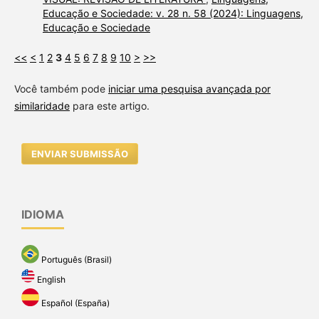
Educação e Sociedade: v. 28 n. 58 (2024): Linguagens,
Educação e Sociedade
<<
<
1
2
3
4
5
6
7
8
9
10
>
>>
Você também pode
iniciar uma pesquisa avançada por
similaridade
para este artigo.
ENVIAR SUBMISSÃO
IDIOMA
Português (Brasil)
English
Español (España)