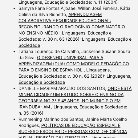
Linguagens, Educação e Sociedade: n. 11 (2004)
Samyra Faria Fontes Aljbaae, Willian José Ferreira, Kátia
Celina da Silva Richetto,
APRENDIZAGEM
COLABORATIVA E EQUIDADE EDUCACIONAL:
RECONFIGURANDO O RACIOCÍNIO COMBINATÓRIO
NO ENSINO MÉDIO
,
Linguagens, Educação e
Sociedade: v. 30 n. 63 (2026): Linguagens, Educação e
Sociedade
Tatiana Lourenço de Carvalho, Jackeline Susann Souza
da Silva,
O DESENHO UNIVERSAL PARA A
APRENDIZAGEM (DUA) COMO MODELO PEDAGÓGICO
PARA O ENSINO DE ESPANHOL
,
Linguagens,
Educação e Sociedade: v. 30 n. 62 (2026): Linguagens,
Educação e Sociedade
DANIELLE MARIAM ARAÚJO DOS SANTOS,
ONDE ESTÁ
MINHA CIDADE? UM ESTUDO SOBRE O ENSINO DA
GEOGRAFIA NO 3º E 4º ANOS, NO MUNICÍPIO EM
IRANDUBA- AM
,
Linguagens, Educação e Sociedade:
n. 35 (2016)
Rummening Marinho dos Santos, Janine Marta Coelho
Rodrigues,
POLÍTICAS DE EDUCAÇÃO ESPECIAL E
SUCESSO ESCOLAR DE PESSOAS COM DEFICIÊNCIA
VISUAL: REVISÃO DE LITERATURA
,
Linguagens,