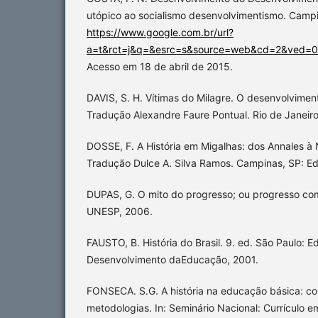
utópico ao socialismo desenvolvimentismo. Campi
https://www.google.com.br/url?
a=t&rct=j&q=&esrc=s&source=web&cd=2&ved
Acesso em 18 de abril de 2015.
DAVIS, S. H. Vítimas do Milagre. O desenvolvimento
Tradução Alexandre Faure Pontual. Rio de Janeiro
DOSSE, F. A História em Migalhas: dos Annales à N
Tradução Dulce A. Silva Ramos. Campinas, SP: E
DUPAS, G. O mito do progresso; ou progresso com
UNESP, 2006.
FAUSTO, B. História do Brasil. 9. ed. São Paulo: 
Desenvolvimento daEducação, 2001.
FONSECA. S.G. A história na educação básica: c
metodologias. In: Seminário Nacional: Currículo 