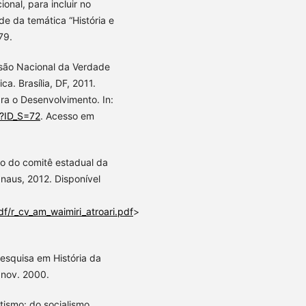
onal, para incluir no
ade da temática “História e
79.
issão Nacional da Verdade
a. Brasília, DF, 2011.
ara o Desenvolvimento. In:
p?ID_S=72
. Acesso em
 do comitê estadual da
naus, 2012. Disponível
f/r_cv_am_waimiri_atroari.pdf
>
esquisa em História da
 nov. 2000.
ismo: do socialismo