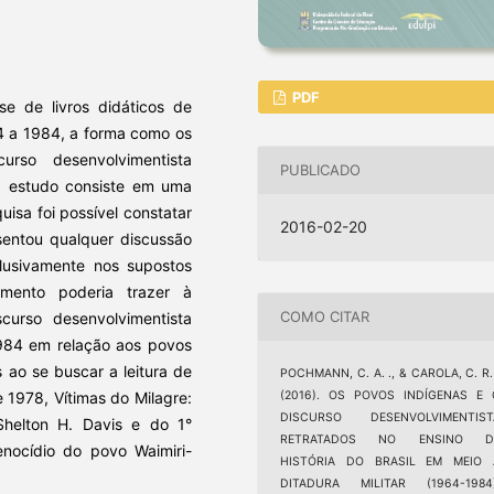
PDF
ise de livros didáticos de
64 a 1984, a forma como os
rso desenvolvimentista
PUBLICADO
 O estudo consiste em uma
isa foi possível constatar
2016-02-20
sentou qualquer discussão
clusivamente nos supostos
imento poderia trazer à
COMO CITAR
scurso desenvolvimentista
1984 em relação aos povos
 ao se buscar a leitura de
POCHMANN, C. A. ., & CAROLA, C. R.
(2016). OS POVOS INDÍGENAS E 
 1978, Vítimas do Milagre:
DISCURSO DESENVOLVIMENTIST
Shelton H. Davis e do 1°
RETRATADOS NO ENSINO D
enocídio do povo Waimiri-
HISTÓRIA DO BRASIL EM MEIO 
DITADURA MILITAR (1964-1984)