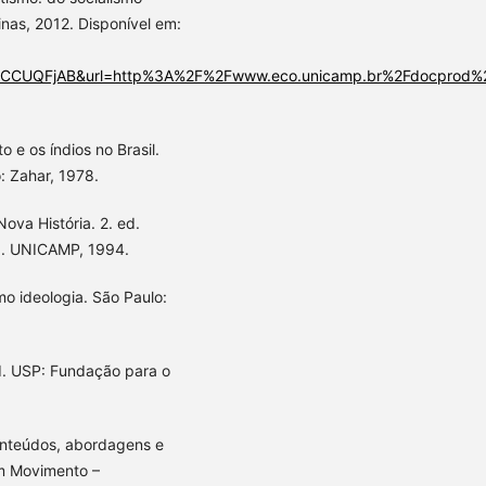
nas, 2012. Disponível em:
=0CCUQFjAB&url=http%3A%2F%2Fwww.eco.unicamp.br%2Fdocpro
 e os índios no Brasil.
: Zahar, 1978.
ova História. 2. ed.
d. UNICAMP, 1994.
o ideologia. São Paulo:
Ed. USP: Fundação para o
onteúdos, abordagens e
em Movimento –