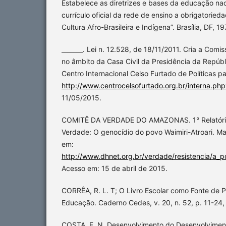
Estabelece as diretrizes e bases da educação naci
currículo oficial da rede de ensino a obrigatoried
Cultura Afro-Brasileira e Indígena”. Brasília, DF, 19
_______. Lei n. 12.528, de 18/11/2011. Cria a Com
no âmbito da Casa Civil da Presidência da Repúblic
Centro Internacional Celso Furtado de Políticas p
http://www.centrocelsofurtado.org.br/interna.ph
11/05/2015.
COMITÊ DA VERDADE DO AMAZONAS. 1° Relatório
Verdade: O genocídio do povo Waimiri-Atroari. Ma
em:
http://www.dhnet.org.br/verdade/resistencia/a_pd
Acesso em: 15 de abril de 2015.
CORRÊA, R. L. T; O Livro Escolar como Fonte de P
Educação. Caderno Cedes, v. 20, n. 52, p. 11-24,
COSTA, F. N. Desenvolvimento do Desenvolviment