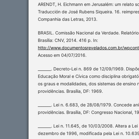
ARENDT, H. Eichmann em Jerusalém: um relato so
Traducción de José Rubens Siqueira. 16. reimpres
Companhia das Letras, 2013.
BRASIL. Comissão Nacional da Verdade. Relatório:
Brasília: CNV, 2014. 416 p. In:
http://www.documentosrevelados.com.br/wpconte
Acesso em 04/07/2016.
_______. Decreto-Lei n. 869 de 12/09/1969. Dispõ
Educação Moral e Cívica como disciplina obrigató
os graus e modalidades, dos sistemas de ensino n
providências. Brasília, DF: 1969.
_______. Lei n. 6.683, de 28/08/1979. Concede ani
providências. Brasília, DF: Congresso Nacional, 1
_______. Lei n. 11.645, de 10/03/2008. Altera a Le
dezembro de 1996, modificada pela Lei n. 10.639