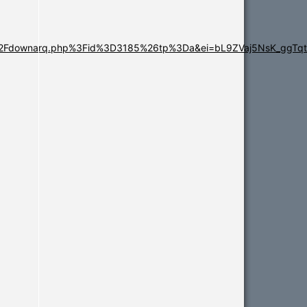
d%2Fdownarq.php%3Fid%3D3185%26tp%3Da&ei=bL9ZVaj5NsK_gg