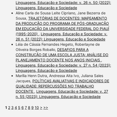
Linguagens, Educação e Sociedade: v. 26 n. 50 (2022):
Linguagens, Educação e Sociedade
Aline Carla de Sousa Leite Cipriano, Jane Bezerra de
Sousa,
TRAJETÓRIAS DE DOCENTES: MAPEAMENTO
DA PRODUÇÃO DO PROGRAMA DE PÓS-GRADUAÇÃO
EM EDUCAÇÃO DA UNIVERSIDADE FEDERAL DO PIAUÍ
(1995-2020)
,
Linguagens, Educação e Sociedade: v.
26 n. 51 (2022): Linguagens, Educação e Sociedade
Léia de Cássia Fernandes Hegeto, Roberlayne de
Oliveira Borges Roballo,
DESAFIOS PARA A
CONSTRUÇÃO DE UMA ESCOLA JUSTA: ANÁLISE DO
PLANEJAMENTO DOCENTE NOS ANOS INICIAIS
,
Linguagens, Educação e Sociedade: v. 27 n. 54 (2023):
Linguagens, Educação e Sociedade
Marília Henn Dutra, Andressa Aita Ivo, Juliana Sales
Jacques,
POLÍTICAS AVALIATIVAS E INDICADORES DE
QUALIDADE: REPERCUSSÕES NO TRABALHO
DOCENTE
,
Linguagens, Educação e Sociedade: v. 27
n. 55 (2023): Linguagens, Educação e Sociedade
1
2
3
4
5
6
7
8
9
10
>
>>