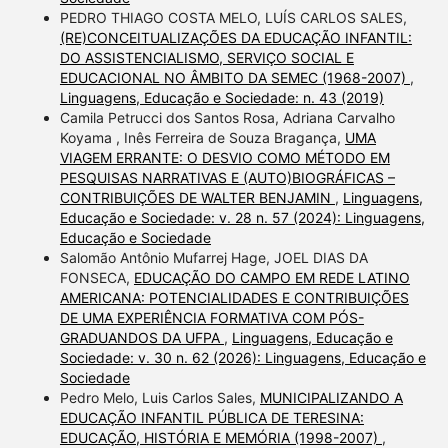
PEDRO THIAGO COSTA MELO, LUÍS CARLOS SALES,
(RE)CONCEITUALIZAÇÕES DA EDUCAÇÃO INFANTIL:
DO ASSISTENCIALISMO, SERVIÇO SOCIAL E
EDUCACIONAL NO ÂMBITO DA SEMEC (1968-2007)
,
Linguagens, Educação e Sociedade: n. 43 (2019)
Camila Petrucci dos Santos Rosa, Adriana Carvalho
Koyama , Inês Ferreira de Souza Bragança,
UMA
VIAGEM ERRANTE: O DESVIO COMO MÉTODO EM
PESQUISAS NARRATIVAS E (AUTO)BIOGRÁFICAS –
CONTRIBUIÇÕES DE WALTER BENJAMIN
,
Linguagens,
Educação e Sociedade: v. 28 n. 57 (2024): Linguagens,
Educação e Sociedade
Salomão Antônio Mufarrej Hage, JOEL DIAS DA
FONSECA,
EDUCAÇÃO DO CAMPO EM REDE LATINO
AMERICANA: POTENCIALIDADES E CONTRIBUIÇÕES
DE UMA EXPERIÊNCIA FORMATIVA COM PÓS-
GRADUANDOS DA UFPA
,
Linguagens, Educação e
Sociedade: v. 30 n. 62 (2026): Linguagens, Educação e
Sociedade
Pedro Melo, Luis Carlos Sales,
MUNICIPALIZANDO A
EDUCAÇÃO INFANTIL PÚBLICA DE TERESINA:
EDUCAÇÃO, HISTÓRIA E MEMÓRIA (1998-2007)
,