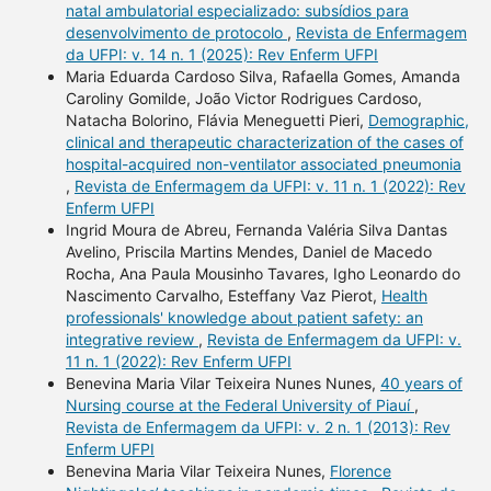
natal ambulatorial especializado: subsídios para
desenvolvimento de protocolo
,
Revista de Enfermagem
da UFPI: v. 14 n. 1 (2025): Rev Enferm UFPI
Maria Eduarda Cardoso Silva, Rafaella Gomes, Amanda
Caroliny Gomilde, João Victor Rodrigues Cardoso,
Natacha Bolorino, Flávia Meneguetti Pieri,
Demographic,
clinical and therapeutic characterization of the cases of
hospital-acquired non-ventilator associated pneumonia
,
Revista de Enfermagem da UFPI: v. 11 n. 1 (2022): Rev
Enferm UFPI
Ingrid Moura de Abreu, Fernanda Valéria Silva Dantas
Avelino, Priscila Martins Mendes, Daniel de Macedo
Rocha, Ana Paula Mousinho Tavares, Igho Leonardo do
Nascimento Carvalho, Esteffany Vaz Pierot,
Health
professionals' knowledge about patient safety: an
integrative review
,
Revista de Enfermagem da UFPI: v.
11 n. 1 (2022): Rev Enferm UFPI
Benevina Maria Vilar Teixeira Nunes Nunes,
40 years of
Nursing course at the Federal University of Piauí
,
Revista de Enfermagem da UFPI: v. 2 n. 1 (2013): Rev
Enferm UFPI
Benevina Maria Vilar Teixeira Nunes,
Florence