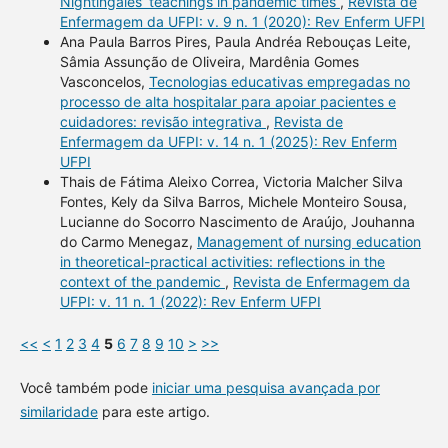
Nightingales’ teachings in pandemic times
,
Revista de
Enfermagem da UFPI: v. 9 n. 1 (2020): Rev Enferm UFPI
Ana Paula Barros Pires, Paula Andréa Rebouças Leite,
Sâmia Assunção de Oliveira, Mardênia Gomes
Vasconcelos,
Tecnologias educativas empregadas no
processo de alta hospitalar para apoiar pacientes e
cuidadores: revisão integrativa
,
Revista de
Enfermagem da UFPI: v. 14 n. 1 (2025): Rev Enferm
UFPI
Thais de Fátima Aleixo Correa, Victoria Malcher Silva
Fontes, Kely da Silva Barros, Michele Monteiro Sousa,
Lucianne do Socorro Nascimento de Araújo, Jouhanna
do Carmo Menegaz,
Management of nursing education
in theoretical-practical activities: reflections in the
context of the pandemic
,
Revista de Enfermagem da
UFPI: v. 11 n. 1 (2022): Rev Enferm UFPI
<<
<
1
2
3
4
5
6
7
8
9
10
>
>>
Você também pode
iniciar uma pesquisa avançada por
similaridade
para este artigo.