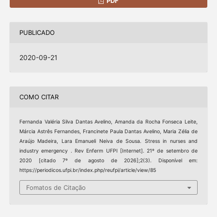
PDF
PUBLICADO
2020-09-21
COMO CITAR
Fernanda Valéria Silva Dantas Avelino, Amanda da Rocha Fonseca Leite,
Márcia Astrês Fernandes, Francinete Paula Dantas Avelino, Maria Zélia de
Araújo Madeira, Lara Emanueli Neiva de Sousa. Stress in nurses and
industry emergency . Rev Enferm UFPI [Internet]. 21º de setembro de
2020 [citado 7º de agosto de 2026];2(3). Disponível em:
https://periodicos.ufpi.br/index.php/reufpi/article/view/85
Fomatos de Citação