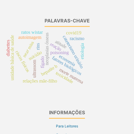
PALAVRAS-CHAVE
ratos wistar
covid19
neoplasias ósseas
cateterismo urinário
autoimagem
unidade básica de saúde
racismo
atitude
diabettes
near miss
reação
rins
etiologia
suicídio
riscos físicos
poisoning
economia
fatores biológicos
fígado
ultrassom
hepatite b
morte materna
toxicidade
relações mãe-filho
INFORMAÇÕES
Para Leitores