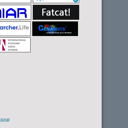
ional