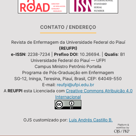
CONTATO / ENDEREÇO
Revista de Enfermagem da Universidade Federal do Piauí
(REUFPI)
e-ISSN
: 2238-7234 |
Prefixo DOI
: 10.26694. |
Qualis
: B1
Universidade Federal do Piauí — UFPI
Campus Ministro Petrônio Portella
Programa de Pós-Graduação em Enfermagem
SG-12, Ininga, Teresina, Piauí, Brasil, CEP: 64049-550
E-mail:
reufpi@ufpi.edu.br
A
REUFPI
esta Licenciada com
Creative Commons Atribuição 4.0
Internacional
OJS customizado por:
Luis Andrés Castillo B.