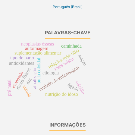
Português (Brasil)
PALAVRAS-CHAVE
neoplasias ósseas
caminhada
autoimagem
relações mãe-filho
suplementação alimentar
reação
tipo de parto
ratos wistar
prata coloidal
antioxidantes
cuidado de enfermagem
riscos físicos
atualização
etiologia
economia
rins
pré-natal
suicídio
fígado
atitude
nutrição do idoso
INFORMAÇÕES