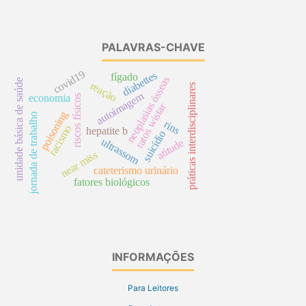
PALAVRAS-CHAVE
covid19
diabettes
fígado
neoplasias ósseas
unidade básica de saúde
reação
práticas interdisciplinares
autoimagem
economia
riscos físicos
ratos wistar
poisoning
jornada de trabalho
rins
racismo
hepatite b
suicídio
ultrassom
atitude
near miss
cateterismo urinário
fatores biológicos
INFORMAÇÕES
Para Leitores