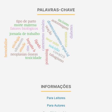
PALAVRAS-CHAVE
racismo
autoimagem
tipo de parto
dimensionamento espacial
cateterismo urinário
morte materna
reação
diabettes
fatores biológicos
jornada de trabalho
economia
etiologia
near miss
ultrassom
hepatite b
hemodialíse
fígado
atitude
suicídio
rins
poisoning
covid19
tabagismo
neoplasias ósseas
toxicidade
INFORMAÇÕES
Para Leitores
Para Autores