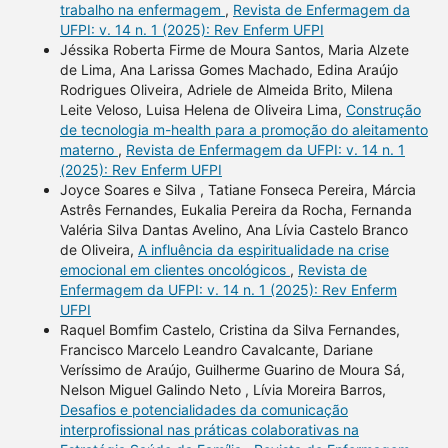
trabalho na enfermagem
,
Revista de Enfermagem da
UFPI: v. 14 n. 1 (2025): Rev Enferm UFPI
Jéssika Roberta Firme de Moura Santos, Maria Alzete
de Lima, Ana Larissa Gomes Machado, Edina Araújo
Rodrigues Oliveira, Adriele de Almeida Brito, Milena
Leite Veloso, Luisa Helena de Oliveira Lima,
Construção
de tecnologia m-health para a promoção do aleitamento
materno
,
Revista de Enfermagem da UFPI: v. 14 n. 1
(2025): Rev Enferm UFPI
Joyce Soares e Silva , Tatiane Fonseca Pereira, Márcia
Astrês Fernandes, Eukalia Pereira da Rocha, Fernanda
Valéria Silva Dantas Avelino, Ana Lívia Castelo Branco
de Oliveira,
A influência da espiritualidade na crise
emocional em clientes oncológicos
,
Revista de
Enfermagem da UFPI: v. 14 n. 1 (2025): Rev Enferm
UFPI
Raquel Bomfim Castelo, Cristina da Silva Fernandes,
Francisco Marcelo Leandro Cavalcante, Dariane
Veríssimo de Araújo, Guilherme Guarino de Moura Sá,
Nelson Miguel Galindo Neto , Lívia Moreira Barros,
Desafios e potencialidades da comunicação
interprofissional nas práticas colaborativas na