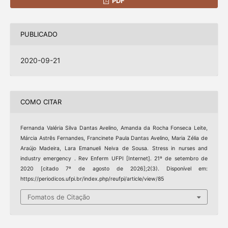
PDF
PUBLICADO
2020-09-21
COMO CITAR
Fernanda Valéria Silva Dantas Avelino, Amanda da Rocha Fonseca Leite,
Márcia Astrês Fernandes, Francinete Paula Dantas Avelino, Maria Zélia de
Araújo Madeira, Lara Emanueli Neiva de Sousa. Stress in nurses and
industry emergency . Rev Enferm UFPI [Internet]. 21º de setembro de
2020 [citado 7º de agosto de 2026];2(3). Disponível em:
https://periodicos.ufpi.br/index.php/reufpi/article/view/85
Fomatos de Citação