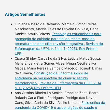
Artigos Semelhantes
Luciana Ribeiro de Carvalho, Marcelo Victor Freitas
Nascimento, Marcia Teles de Oliveira Gouveia, Carla
Daniele Araújo Feitosa,
Tecnologias educacionais para
promoção do cuidado parental do recém-nascido
prematuro no domicílio: revisão integrativa
,
Revista de
Enfermagem da UFPI: v. 14 n. 1 (2025): Rev Enferm
UFPI
Cícera Shirley Carvalho da Silva, Leticia Matos Sousa,
Maria Érica Pietra Gomes Alves, Mírian Cecília Silva
Matias, Maira Pereira Sampaio Macêdo, Joseph Dimas
de Oliveira,
Construção de uniforme lúdico de
enfermeira na perspectiva da criança: estudo
metodológico
,
Revista de Enfermagem da UFPI: v. 14
n. 1 (2025): Rev Enferm UFPI
Ana Cristina Ribeiro La Scaléa, Francine Zentil Boaro,
Rafaela Carla Piotto Rodrigues, Rodrigo das Neves
Cano, Sílvia Carla da Silva André Uehara,
Fase crítica da
pandemia da COVID-19 e as condições de saúde e