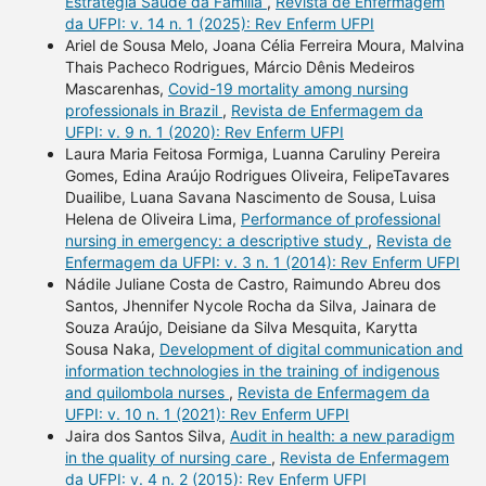
Estratégia Saúde da Família
,
Revista de Enfermagem
da UFPI: v. 14 n. 1 (2025): Rev Enferm UFPI
Ariel de Sousa Melo, Joana Célia Ferreira Moura, Malvina
Thais Pacheco Rodrigues, Márcio Dênis Medeiros
Mascarenhas,
Covid-19 mortality among nursing
professionals in Brazil
,
Revista de Enfermagem da
UFPI: v. 9 n. 1 (2020): Rev Enferm UFPI
Laura Maria Feitosa Formiga, Luanna Caruliny Pereira
Gomes, Edina Araújo Rodrigues Oliveira, FelipeTavares
Duailibe, Luana Savana Nascimento de Sousa, Luisa
Helena de Oliveira Lima,
Performance of professional
nursing in emergency: a descriptive study
,
Revista de
Enfermagem da UFPI: v. 3 n. 1 (2014): Rev Enferm UFPI
Nádile Juliane Costa de Castro, Raimundo Abreu dos
Santos, Jhennifer Nycole Rocha da Silva, Jainara de
Souza Araújo, Deisiane da Silva Mesquita, Karytta
Sousa Naka,
Development of digital communication and
information technologies in the training of indigenous
and quilombola nurses
,
Revista de Enfermagem da
UFPI: v. 10 n. 1 (2021): Rev Enferm UFPI
Jaira dos Santos Silva,
Audit in health: a new paradigm
in the quality of nursing care
,
Revista de Enfermagem
da UFPI: v. 4 n. 2 (2015): Rev Enferm UFPI