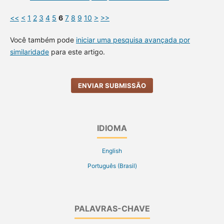
<<
<
1
2
3
4
5
6
7
8
9
10
>
>>
Você também pode
iniciar uma pesquisa avançada por
similaridade
para este artigo.
ENVIAR SUBMISSÃO
IDIOMA
English
Português (Brasil)
PALAVRAS-CHAVE