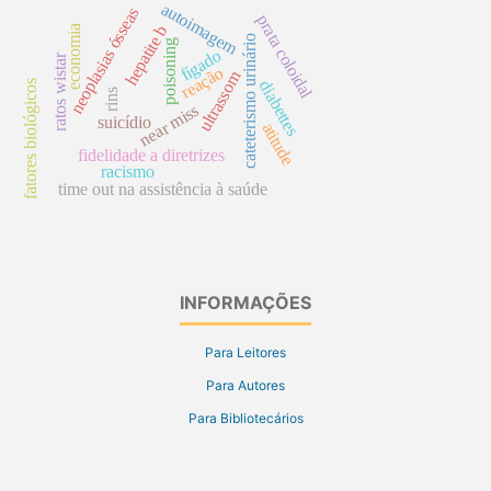
autoimagem
neoplasias ósseas
prata coloidal
hepatite b
economia
cateterismo urinário
poisoning
fígado
ratos wistar
reação
ultrassom
diabettes
fatores biológicos
rins
near miss
suicídio
atitude
fidelidade a diretrizes
racismo
time out na assistência à saúde
INFORMAÇÕES
Para Leitores
Para Autores
Para Bibliotecários