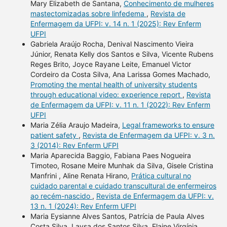
Mary Elizabeth de Santana,
Conhecimento de mulheres
mastectomizadas sobre linfedema
,
Revista de
Enfermagem da UFPI: v. 14 n. 1 (2025): Rev Enferm
UFPI
Gabriela Araújo Rocha, Denival Nascimento Vieira
Júnior, Renata Kelly dos Santos e Silva, Vicente Rubens
Reges Brito, Joyce Rayane Leite, Emanuel Victor
Cordeiro da Costa Silva, Ana Larissa Gomes Machado,
Promoting the mental health of university students
through educational video: experience report
,
Revista
de Enfermagem da UFPI: v. 11 n. 1 (2022): Rev Enferm
UFPI
Maria Zélia Araujo Madeira,
Legal frameworks to ensure
patient safety
,
Revista de Enfermagem da UFPI: v. 3 n.
3 (2014): Rev Enferm UFPI
Maria Aparecida Baggio, Fabiana Paes Nogueira
Timoteo, Rosane Meire Munhak da Silva, Gisele Cristina
Manfrini , Aline Renata Hirano,
Prática cultural no
cuidado parental e cuidado transcultural de enfermeiros
ao recém-nascido
,
Revista de Enfermagem da UFPI: v.
13 n. 1 (2024): Rev Enferm UFPI
Maria Eysianne Alves Santos, Patrícia de Paula Alves
Costa Silva, Laysa dos Santos Silva, Elaine Virgínia