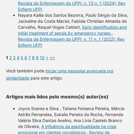
Revista de Enfermagem da UFPI: v. 13 n. 1 (2024): Rev
Enferm UFPI
Nayara Kalila dos Santos Bezerra, Paulo Sérgio da Silva,
Jackeline da Costa Maciel, Fabíola Christian Almeida de
Carvalho, Raquel Voges Caldart,
Early identification and
initial treatment of sepsis by emergency nurses
,
Revista de Enfermagem da UFPI: v. 11 n. 1 (2022): Rev
Enferm UFPI
1
2
3
4
5
6
7
8
9
10
>
>>
Você também pode
iniciar uma pesquisa avançada por
similaridade
para este artigo.
Artigos mais lidos pelo mesmo(s) autor(es)
Joyce Soares e Silva , Tatiane Fonseca Pereira, Márcia
Astrês Fernandes, Eukalia Pereira da Rocha, Fernanda
Valéria Silva Dantas Avelino, Ana Lívia Castelo Branco
de Oliveira,
A influência da espiritualidade na crise
emocional em clientes oncológicos
,
Revista de