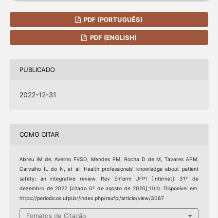
PDF (PORTUGUÊS)
PDF (ENGLISH)
PUBLICADO
2022-12-31
COMO CITAR
Abreu IM de, Avelino FVSD, Mendes PM, Rocha D de M, Tavares APM,
Carvalho IL do N, et al. Health professionals’ knowledge about patient
safety: an integrative review. Rev Enferm UFPI [Internet]. 31º de
dezembro de 2022 [citado 6º de agosto de 2026];11(1). Disponível em:
https://periodicos.ufpi.br/index.php/reufpi/article/view/3067
Fomatos de Citação