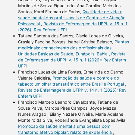
Martins de Souza Figueiredo, Ana Caroline Melo dos
Santos, Karol Fireman de Farias,
Qualidade de vida e
saúde mental dos profissionais de Centros de Atenção
Psicosocial
,
Revista de Enfermagem da UFPI: v. 15 n. 1
(2026): Rev Enferm UFPI
Tatiana Santana dos Santos, Gisele Lopes de Oliveira,
Grasiely Faccine Borges, Isabel Cristina Belasco,
Plantas
medicinais: conhecimento dos profissionais das
Unidades Básicas de Saúde, Eunápolis, Bahia
,
Revista
de Enfermagem da UFPI: v. 15 n. 1 (2026): Rev Enferm
UFPI
Francisco Lucas de Lima Fontes, Ermelinda do Carmo
Valente Caldeira,
Promoção da saúde e controle do
tabaco: um olhar transatlântico entre Brasil e Portugal
,
Revista de Enfermagem da UFPI: v. 14 n. 1 (2025): Rev
Enferm UFPI
Francisco Marcelo Leandro Cavalcante, Tatiane de
Sousa Paiva, Marcos Pires Campos, Joyce Mazza
Nunes Aragão , Eliany Nazaré Oliveira, Maria Adelane
Monteiro da Silva, Roberlândia Evangelista Lopes Ávila,
Promoção da saúde mental à uma pessoa com
transtorno afetivo bipolar: relato de experiência
,