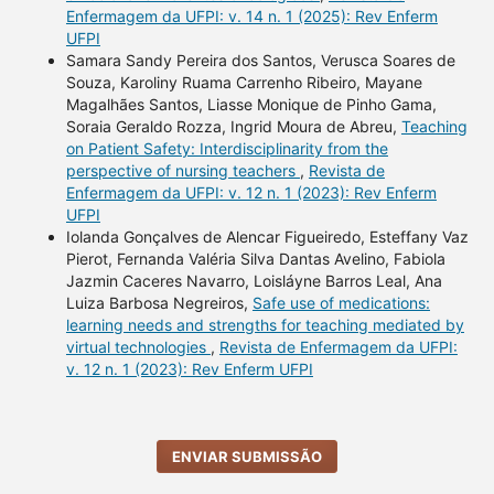
Enfermagem da UFPI: v. 14 n. 1 (2025): Rev Enferm
UFPI
Samara Sandy Pereira dos Santos, Verusca Soares de
Souza, Karoliny Ruama Carrenho Ribeiro, Mayane
Magalhães Santos, Liasse Monique de Pinho Gama,
Soraia Geraldo Rozza, Ingrid Moura de Abreu,
Teaching
on Patient Safety: Interdisciplinarity from the
perspective of nursing teachers
,
Revista de
Enfermagem da UFPI: v. 12 n. 1 (2023): Rev Enferm
UFPI
Iolanda Gonçalves de Alencar Figueiredo, Esteffany Vaz
Pierot, Fernanda Valéria Silva Dantas Avelino, Fabiola
Jazmin Caceres Navarro, Loisláyne Barros Leal, Ana
Luiza Barbosa Negreiros,
Safe use of medications:
learning needs and strengths for teaching mediated by
virtual technologies
,
Revista de Enfermagem da UFPI:
v. 12 n. 1 (2023): Rev Enferm UFPI
ENVIAR SUBMISSÃO