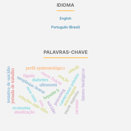
IDIOMA
English
Português (Brasil)
PALAVRAS-CHAVE
atitude
perfil epidemiológico
tentativa de suicídio
jornada de trabalho
fatores biológicos
riscos físicos
cateterismo urinário
reação
fígado
neoplasias ósseas
diabettes
ultrassom
autoimagem
near miss
hepatite b
poisoning
morte materna
relações mãe-filho
rins
racismo
suicídio
economia
atualização