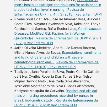
men’s health knowledge: contribuitions for assistance in
pratice technical level in nursing
,
Revista de
Enfermagem da UFPI: v. 4 n. 3 (2015): Rev Enferm UFPI
Rivane Sousa da Silva, José de Ribamar Ross, Auricelia
Costa Silva, Nayara Cavalcante Silva, Raimunda Thays
Cardoso dos Santos, Raísa Rocha Lúcio,
Cardiovascular
Diseases: Modified Risk Factors for in Women
Quilombolas
,
Revista de Enfermagem da UFPI: v. 9 n. 1
(2020): Rev Enferm UFPI
Jaline Oliveira Medeiros, André Luiz Dantas Bezerra,
Milena Nunes Alves de Sousa,
Expectations, sentiments
and living of parents of children with severe
hematological problems..
,
Revista de Enfermagem da
UFPI: v. 9 n. 1 (2020): Rev Enferm UFPI
Thallyta Juliana Pereira da Silva, Pedro Camilo Calado
da Silva, Cynthia Roberta Dias Torres Silva, Nelson
Miguel Galindo Neto , Ana Carla Silva Alexandre,
Josicleide Montenegro da Silva Guedes Alcoforado,
Khelyane Mesquita de Carvalho,
Randomized clinical
trials on nursing procedures recorded by nurses in
Brazil: bibliometric study
,
Revista de Enfermagem da
UFPI: v. 12 n. 1 (2023): Rev Enferm UFPI