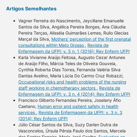
Artigos Semelhantes
Vagner Ferreira do Nascimento, Jeycillane Emanuelle
Santos da Silva, Angélica Pereira Borges, Ana Cláudia
Pereira Terças, Alisséia Guimarães Lemes, Rulio Glecias
Marçal da Silva,
Mothers' perception of the first prenatal
consultations within Mato Grosso
,
Revista de
Enfermagem da UFPI: v. 5 n. 1 (2016): Rev Enferm UFPI
Karla Vivianne Araújo Feitosa, Augusto Cezar Antunes
de Araújo Filho, Márcia Teles de Oliveira Gouveia,
Cynthia Roberta Dias Torres, Fernanda Valéria Silva
Dantas Avelino, Maria Lúcia Do Carmo Cruz Robazzi,
Occupational risks and health problems of the nursing
staff working in chemotherapy sectors
,
Revista de
Enfermagem da UFPI: v. 3 n. 4 (2014): Rev Enferm UFPI
Francisco Gilberto Fernandes Pereira, Joselany Áfio
Caetano,
Human error and patient safety in health
services
,
Revista de Enfermagem da UFPI: v. 3 n. 3
(2014): Rev Enferm UFPI
Júlio César Santos da Silva, Suzy Darlen Dutra de
Vasconcelos, Úrsula Pérsia Paulo dos Santos, Marcela
dos Santos Ferreira, Maria José Coelho,
Evaluation on