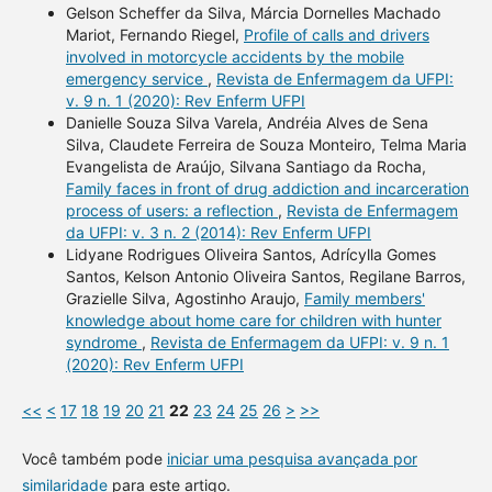
Gelson Scheffer da Silva, Márcia Dornelles Machado
Mariot, Fernando Riegel,
Profile of calls and drivers
involved in motorcycle accidents by the mobile
emergency service
,
Revista de Enfermagem da UFPI:
v. 9 n. 1 (2020): Rev Enferm UFPI
Danielle Souza Silva Varela, Andréia Alves de Sena
Silva, Claudete Ferreira de Souza Monteiro, Telma Maria
Evangelista de Araújo, Silvana Santiago da Rocha,
Family faces in front of drug addiction and incarceration
process of users: a reflection
,
Revista de Enfermagem
da UFPI: v. 3 n. 2 (2014): Rev Enferm UFPI
Lidyane Rodrigues Oliveira Santos, Adrícylla Gomes
Santos, Kelson Antonio Oliveira Santos, Regilane Barros,
Grazielle Silva, Agostinho Araujo,
Family members'
knowledge about home care for children with hunter
syndrome
,
Revista de Enfermagem da UFPI: v. 9 n. 1
(2020): Rev Enferm UFPI
<<
<
17
18
19
20
21
22
23
24
25
26
>
>>
Você também pode
iniciar uma pesquisa avançada por
similaridade
para este artigo.