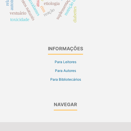
nutrição do idoso
alimentos naturais
antioxidantes
etiologia
rins
diabettes
reação
vestuário
toxicidade
INFORMAÇÕES
Para Leitores
Para Autores
Para Bibliotecários
NAVEGAR