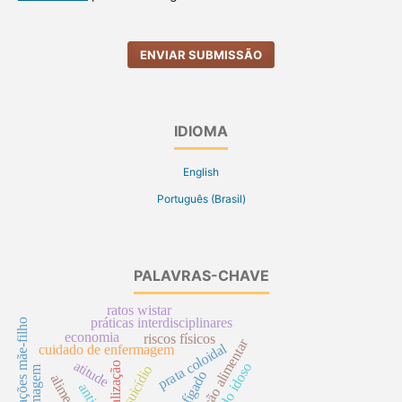
ENVIAR SUBMISSÃO
IDIOMA
English
Português (Brasil)
PALAVRAS-CHAVE
ratos wistar
práticas interdisciplinares
relações mãe-filho
economia
riscos físicos
suplementação alimentar
prata coloidal
cuidado de enfermagem
atitude
atualização
suicídio
autoimagem
fígado