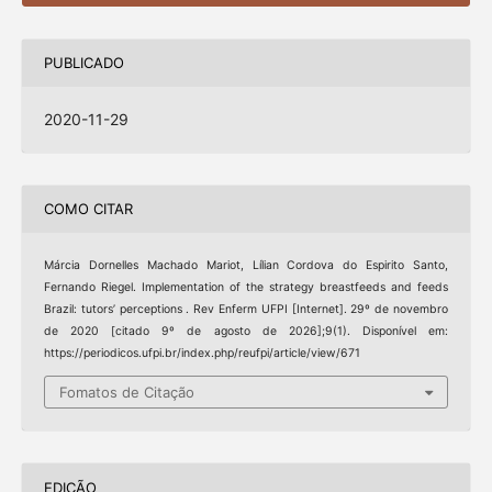
PUBLICADO
2020-11-29
COMO CITAR
Márcia Dornelles Machado Mariot, Lílian Cordova do Espirito Santo,
Fernando Riegel. Implementation of the strategy breastfeeds and feeds
Brazil: tutors’ perceptions . Rev Enferm UFPI [Internet]. 29º de novembro
de 2020 [citado 9º de agosto de 2026];9(1). Disponível em:
https://periodicos.ufpi.br/index.php/reufpi/article/view/671
Fomatos de Citação
EDIÇÃO