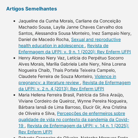
Artigos Semelhantes
Jaqueline da Cunha Morais, Carliane da Conceição
Machado Sousa, Laylla Janne Chaves Carvalho dos
Santos, Alessandra Sousa Monteiro, Inez Sampaio Nery,
Daniel de Macedo Rocha,
Sexual and reproductive
health education in adolescence
,
Revista de
Enfermagem da UFPI: v. 9 n. 1 (2020): Rev Enferm UFPI
Henry Alonso Nery Vaz, Letícia do Perpétuo Socorro
Alves Morais, Marília Gabriela Leite Nery, Nina Lorena
Nogueira Chaib, Thais Portela Teixeira Campelo,
Claudete Ferreira de Souza Monteiro,
Violence in
pregnancy: a literature review
,
Revista de Enfermagem
da UFPI: v. 2 n. 4 (2013): Rev Enferm UFPI
Maria Hellena Ferreira Brasil, Patrícia da Silva Araújo,
Viviane Cordeiro de Queiroz, Wynne Pereira Nogueira,
Bárbara Iansã de Lima Barroso, Elucir Gir, Ana Cristina
de Oliveira e Silva,
Percepções de enfermeiros sobre
qualidade de vida no contexto da pandemia da Covid-
19
,
Revista de Enfermagem da UFPI: v. 14 n. 1 (2025):
Rev Enferm UFPI
Roberta Grangeiro de Oliveira, Natasha Marques Frota,