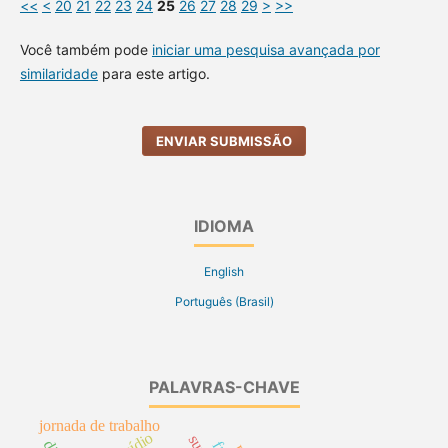
<<
<
20
21
22
23
24
25
26
27
28
29
>
>>
Você também pode
iniciar uma pesquisa avançada por
similaridade
para este artigo.
ENVIAR SUBMISSÃO
IDIOMA
English
Português (Brasil)
PALAVRAS-CHAVE
jornada de trabalho