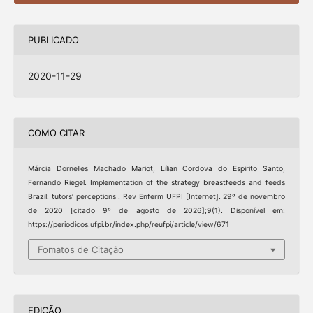
PUBLICADO
2020-11-29
COMO CITAR
Márcia Dornelles Machado Mariot, Lílian Cordova do Espirito Santo,
Fernando Riegel. Implementation of the strategy breastfeeds and feeds
Brazil: tutors’ perceptions . Rev Enferm UFPI [Internet]. 29º de novembro
de 2020 [citado 9º de agosto de 2026];9(1). Disponível em:
https://periodicos.ufpi.br/index.php/reufpi/article/view/671
Fomatos de Citação
EDIÇÃO