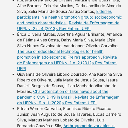
Aline Barbosa Teixeira Martins, Carla Jamilla de Almeida
Silva, Zélia Maria de Sousa Araújo Santos,
Elderlies
participants in a health promotion group: socioeconomic
and health characteristics
,
Revista de Enfermagem da
UFPI: v. 2 n. 4 (2013): Rev Enferm UFPI
Érica Oliveira Matias, Albertina Aguiar Brilhante, Amanda
de Fátima Alves Costa, Daisy Maria Silva, Maria Lígia
Silva Nunes Cavalcante, Vandrianne Oliveira Carvalho,
The use of educational technologies for health
promotion in adolescence: Freire’s approach
,
Revista
de Enfermagem da UFPI: v. 1 n. 2 (2012): Rev Enferm
UFPI
Giovanna de Oliveira Libório Dourado, Ana Karolina Silva
Ribeiro de Oliveira, Julia Maria de Jesus Sousa, Isaura
Danielli Borges de Sousa, Lílian Machado Vilarinho de
Moraes,
Characterization of fake news about the
pandemic COVID-19 in Brazil
,
Revista de Enfermagem
da UFPI: v. 9 n. 1 (2020): Rev Enferm UFPI
Edrian Werner Carvalho, Francisco Ribeiro Picanço
Júnior, Jean Augusto de Sousa Tavares, Lucas Carneiro
Silva, Marcus Matheus Lobato de Oliveira, Luiz
Fernando Gouvêa e Silv,
Anthropometric variables in