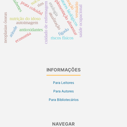
suicídio
suplementação alimentar
diabettes
fatores biológicos
reação
prata coloidal
rins
cuidado de enfermagem
etiologia
vestuário
saúde ocupacional
atualização
neoplasias ósseas
nutrição do idoso
autoimagem
atitude
fígado
antioxidantes
economia
riscos físicos
INFORMAÇÕES
Para Leitores
Para Autores
Para Bibliotecários
NAVEGAR