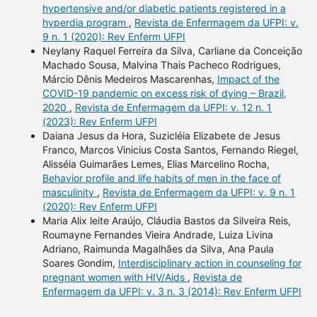
hypertensive and/or diabetic patients registered in a
hyperdia program
,
Revista de Enfermagem da UFPI: v.
9 n. 1 (2020): Rev Enferm UFPI
Neylany Raquel Ferreira da Silva, Carliane da Conceição
Machado Sousa, Malvina Thais Pacheco Rodrigues,
Márcio Dênis Medeiros Mascarenhas,
Impact of the
COVID-19 pandemic on excess risk of dying – Brazil,
2020
,
Revista de Enfermagem da UFPI: v. 12 n. 1
(2023): Rev Enferm UFPI
Daiana Jesus da Hora, Suzicléia Elizabete de Jesus
Franco, Marcos Vinicius Costa Santos, Fernando Riegel,
Alisséia Guimarães Lemes, Elias Marcelino Rocha,
Behavior profile and life habits of men in the face of
masculinity
,
Revista de Enfermagem da UFPI: v. 9 n. 1
(2020): Rev Enferm UFPI
Maria Alix leite Araújo, Cláudia Bastos da Silveira Reis,
Roumayne Fernandes Vieira Andrade, Luiza Livina
Adriano, Raimunda Magalhães da Silva, Ana Paula
Soares Gondim,
Interdisciplinary action in counseling for
pregnant women with HIV/Aids
,
Revista de
Enfermagem da UFPI: v. 3 n. 3 (2014): Rev Enferm UFPI