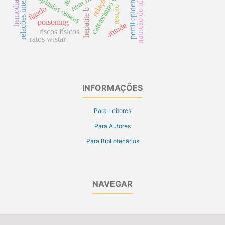
perfil epidemiológico
cateterismo urinário
hemodialíse
nutrição do idoso
neoplasias ósseas
near miss
reação
fígado
hepatite b
poisoning
atitude
riscos físicos
ratos wistar
INFORMAÇÕES
Para Leitores
Para Autores
Para Bibliotecários
NAVEGAR