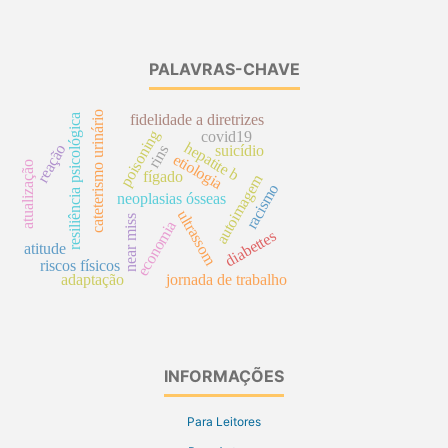
PALAVRAS-CHAVE
cateterismo urinário
fidelidade a diretrizes
resiliência psicológica
poisoning
covid19
hepatite b
reação
suicídio
rins
etiologia
atualização
fígado
autoimagem
racismo
neoplasias ósseas
ultrassom
near miss
economia
diabettes
atitude
riscos físicos
adaptação
jornada de trabalho
INFORMAÇÕES
Para Leitores