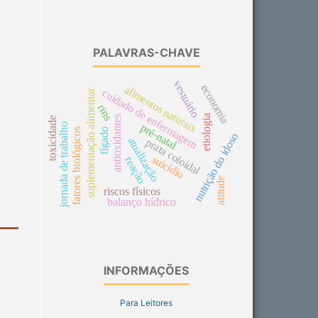
PALAVRAS-CHAVE
vestuário
economia
alimentos naturais
cuidado de enfermagem
suplementação alimentar
rins
etiologia
antioxidantes
toxicidade
jornada de trabalho
pré-natal
fatores biológicos
fígado
nutrição do idoso
atualização
prata coloidal
suicídio
reação
atitude
riscos físicos
balanço hídrico
INFORMAÇÕES
Para Leitores