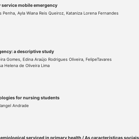
y service mobile emergency
s Penha, Ayla Wiana Reis Queiroz, Kataniza Lorena Fernandes
ency: a descriptive study
ira Gomes, Edina Araújo Rodrigues Oliveira, FelipeTavares
a Helena de Oliveira Lima
logies for nursing students
 Rangel Andrade
demiological serviced in primary health / As características sociais