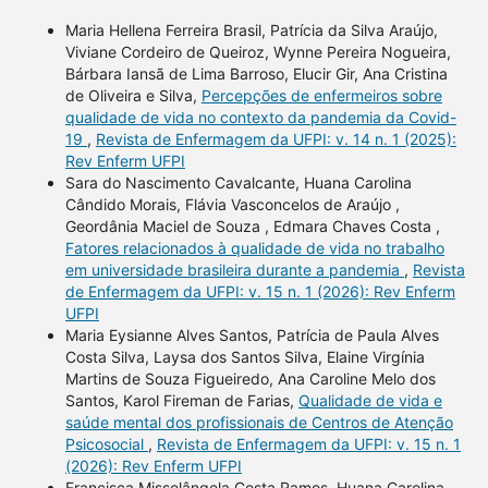
Maria Hellena Ferreira Brasil, Patrícia da Silva Araújo,
Viviane Cordeiro de Queiroz, Wynne Pereira Nogueira,
Bárbara Iansã de Lima Barroso, Elucir Gir, Ana Cristina
de Oliveira e Silva,
Percepções de enfermeiros sobre
qualidade de vida no contexto da pandemia da Covid-
19
,
Revista de Enfermagem da UFPI: v. 14 n. 1 (2025):
Rev Enferm UFPI
Sara do Nascimento Cavalcante, Huana Carolina
Cândido Morais, Flávia Vasconcelos de Araújo ,
Geordânia Maciel de Souza , Edmara Chaves Costa ,
Fatores relacionados à qualidade de vida no trabalho
em universidade brasileira durante a pandemia
,
Revista
de Enfermagem da UFPI: v. 15 n. 1 (2026): Rev Enferm
UFPI
Maria Eysianne Alves Santos, Patrícia de Paula Alves
Costa Silva, Laysa dos Santos Silva, Elaine Virgínia
Martins de Souza Figueiredo, Ana Caroline Melo dos
Santos, Karol Fireman de Farias,
Qualidade de vida e
saúde mental dos profissionais de Centros de Atenção
Psicosocial
,
Revista de Enfermagem da UFPI: v. 15 n. 1
(2026): Rev Enferm UFPI
Francisca Misselângela Costa Ramos, Huana Carolina