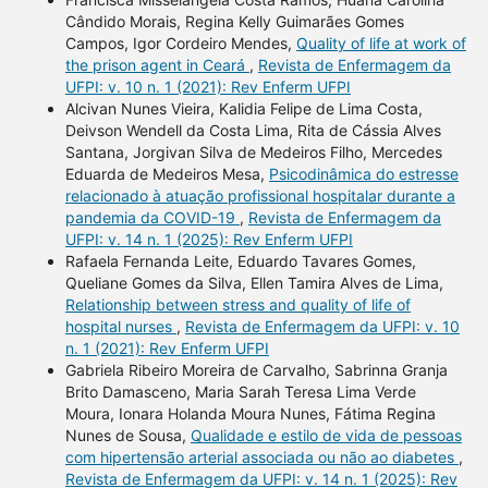
Cândido Morais, Regina Kelly Guimarães Gomes
Campos, Igor Cordeiro Mendes,
Quality of life at work of
the prison agent in Ceará
,
Revista de Enfermagem da
UFPI: v. 10 n. 1 (2021): Rev Enferm UFPI
Alcivan Nunes Vieira, Kalidia Felipe de Lima Costa,
Deivson Wendell da Costa Lima, Rita de Cássia Alves
Santana, Jorgivan Silva de Medeiros Filho, Mercedes
Eduarda de Medeiros Mesa,
Psicodinâmica do estresse
relacionado à atuação profissional hospitalar durante a
pandemia da COVID-19
,
Revista de Enfermagem da
UFPI: v. 14 n. 1 (2025): Rev Enferm UFPI
Rafaela Fernanda Leite, Eduardo Tavares Gomes,
Queliane Gomes da Silva, Ellen Tamira Alves de Lima,
Relationship between stress and quality of life of
hospital nurses
,
Revista de Enfermagem da UFPI: v. 10
n. 1 (2021): Rev Enferm UFPI
Gabriela Ribeiro Moreira de Carvalho, Sabrinna Granja
Brito Damasceno, Maria Sarah Teresa Lima Verde
Moura, Ionara Holanda Moura Nunes, Fátima Regina
Nunes de Sousa,
Qualidade e estilo de vida de pessoas
com hipertensão arterial associada ou não ao diabetes
,
Revista de Enfermagem da UFPI: v. 14 n. 1 (2025): Rev