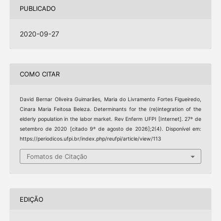
PUBLICADO
2020-09-27
COMO CITAR
David Bernar Oliveira Guimarães, Maria do Livramento Fortes Figueiredo,
Cinara Maria Feitosa Beleza. Determinants for the (re)integration of the
elderly population in the labor market. Rev Enferm UFPI [Internet]. 27º de
setembro de 2020 [citado 9º de agosto de 2026];2(4). Disponível em:
https://periodicos.ufpi.br/index.php/reufpi/article/view/113
Fomatos de Citação
EDIÇÃO