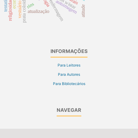
cuidado de enfermagem
ratos wistar
prata coloidal
religiosidade
autoimagem
vestuário
rins
atitude
atualização
INFORMAÇÕES
Para Leitores
Para Autores
Para Bibliotecários
NAVEGAR