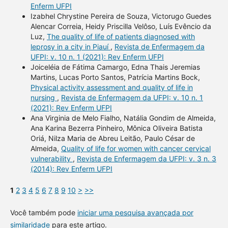
Enferm UFPI
Izabhel Chrystine Pereira de Souza, Victorugo Guedes
Alencar Correia, Heidy Priscilla Velôso, Luís Evêncio da
Luz,
The quality of life of patients diagnosed with
leprosy in a city in Piauí
,
Revista de Enfermagem da
UFPI: v. 10 n. 1 (2021): Rev Enferm UFPI
Joiceléia de Fátima Camargo, Edna Thais Jeremias
Martins, Lucas Porto Santos, Patrícia Martins Bock,
Physical activity assessment and quality of life in
nursing
,
Revista de Enfermagem da UFPI: v. 10 n. 1
(2021): Rev Enferm UFPI
Ana Virginia de Melo Fialho, Natália Gondim de Almeida,
Ana Karina Bezerra Pinheiro, Mônica Oliveira Batista
Oriá, Nilza Maria de Abreu Leitão, Paulo César de
Almeida,
Quality of life for women with cancer cervical
vulnerability
,
Revista de Enfermagem da UFPI: v. 3 n. 3
(2014): Rev Enferm UFPI
1
2
3
4
5
6
7
8
9
10
>
>>
Você também pode
iniciar uma pesquisa avançada por
similaridade
para este artigo.