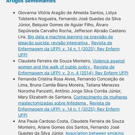
Artigos Semelhantes
Giovanna Vitória Aragão de Almeida Santos, Lidya
Tolstenko Nogueira, Fernando José Guedes da Silva
Júnior, Belquior Gomes de Aguiar Filho, Álvaro
Sepúlveda Carvalho Rocha, Jefferson Abraão Caetano
Lira,
Big data e machine learning na previsão de
ideação suicida: revisão integrativa
,
Revista de
Enfermagem da UFPI: v. 14 n. 1 (2025): Rev Enferm
UFPI
Claudete Ferreira de Souza Monteiro,
Violence against
women and the walk of public policy
,
Revista de
Enfermagem da UFPI: v. 3 n. 4 (2014): Rev Enferm UFPI
Fernanda Cristina Rosa Alves, Fernando Conceição de
Lima, Bruna Camila Blans Moreira, Tatiana Menezes
Noronha Panzetti, Antônio Jorge Silva Corrêa Júnior,
Mary Elizabeth de Santana,
Conhecimento de mulheres
mastectomizadas sobre linfedema
,
Revista de
Enfermagem da UFPI: v. 14 n. 1 (2025): Rev Enferm
UFPI
Ana Paula Cardoso Costa, Claudete Ferreira de Souza
Monteiro, Ariane Gomes dos Santos, Fernando José
Guedes da Silva Júnior,
Association between smoking