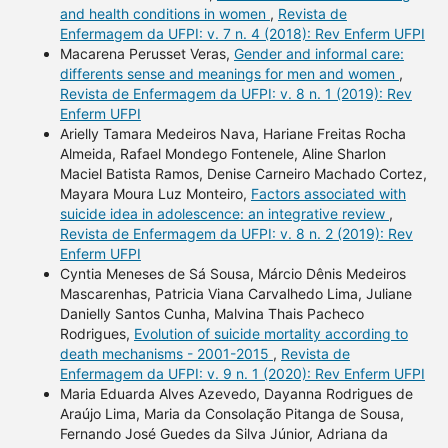
and health conditions in women
,
Revista de
Enfermagem da UFPI: v. 7 n. 4 (2018): Rev Enferm UFPI
Macarena Perusset Veras,
Gender and informal care:
differents sense and meanings for men and women
,
Revista de Enfermagem da UFPI: v. 8 n. 1 (2019): Rev
Enferm UFPI
Arielly Tamara Medeiros Nava, Hariane Freitas Rocha
Almeida, Rafael Mondego Fontenele, Aline Sharlon
Maciel Batista Ramos, Denise Carneiro Machado Cortez,
Mayara Moura Luz Monteiro,
Factors associated with
suicide idea in adolescence: an integrative review
,
Revista de Enfermagem da UFPI: v. 8 n. 2 (2019): Rev
Enferm UFPI
Cyntia Meneses de Sá Sousa, Márcio Dênis Medeiros
Mascarenhas, Patricia Viana Carvalhedo Lima, Juliane
Danielly Santos Cunha, Malvina Thais Pacheco
Rodrigues,
Evolution of suicide mortality according to
death mechanisms - 2001-2015
,
Revista de
Enfermagem da UFPI: v. 9 n. 1 (2020): Rev Enferm UFPI
Maria Eduarda Alves Azevedo, Dayanna Rodrigues de
Araújo Lima, Maria da Consolação Pitanga de Sousa,
Fernando José Guedes da Silva Júnior, Adriana da