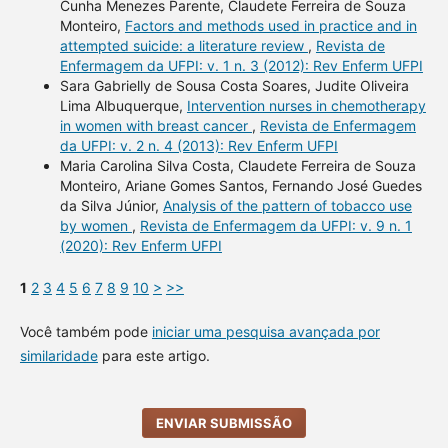
Cunha Menezes Parente, Claudete Ferreira de Souza
Monteiro,
Factors and methods used in practice and in
attempted suicide: a literature review
,
Revista de
Enfermagem da UFPI: v. 1 n. 3 (2012): Rev Enferm UFPI
Sara Gabrielly de Sousa Costa Soares, Judite Oliveira
Lima Albuquerque,
Intervention nurses in chemotherapy
in women with breast cancer
,
Revista de Enfermagem
da UFPI: v. 2 n. 4 (2013): Rev Enferm UFPI
Maria Carolina Silva Costa, Claudete Ferreira de Souza
Monteiro, Ariane Gomes Santos, Fernando José Guedes
da Silva Júnior,
Analysis of the pattern of tobacco use
by women
,
Revista de Enfermagem da UFPI: v. 9 n. 1
(2020): Rev Enferm UFPI
1
2
3
4
5
6
7
8
9
10
>
>>
Você também pode
iniciar uma pesquisa avançada por
similaridade
para este artigo.
ENVIAR SUBMISSÃO