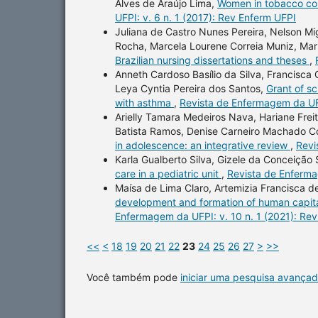
Alves de Araújo Lima,
Women in tobacco con
UFPI: v. 6 n. 1 (2017): Rev Enferm UFPI
Juliana de Castro Nunes Pereira, Nelson M
Rocha, Marcela Lourene Correia Muniz, Ma
Brazilian nursing dissertations and theses
,
Anneth Cardoso Basílio da Silva, Francisca 
Leya Cyntia Pereira dos Santos,
Grant of sc
with asthma
,
Revista de Enfermagem da UFP
Arielly Tamara Medeiros Nava, Hariane Frei
Batista Ramos, Denise Carneiro Machado C
in adolescence: an integrative review
,
Revi
Karla Gualberto Silva, Gizele da Conceição 
care in a pediatric unit
,
Revista de Enferma
Maísa de Lima Claro, Artemizia Francisca 
development and formation of human capital
Enfermagem da UFPI: v. 10 n. 1 (2021): Re
<<
<
18
19
20
21
22
23
24
25
26
27
>
>>
Você também pode
iniciar uma pesquisa avançad