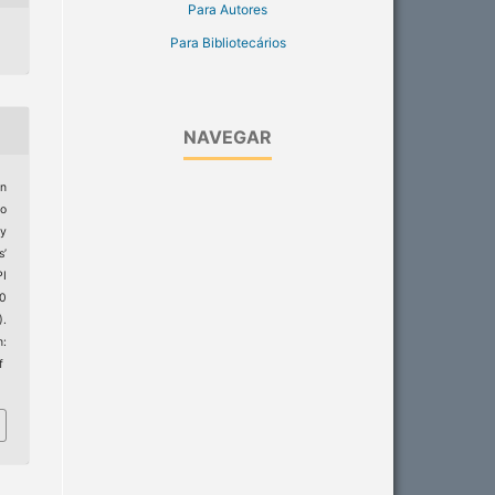
Para Autores
Para Bibliotecários
NAVEGAR
an
do
gy
s’
I
20
).
:
f