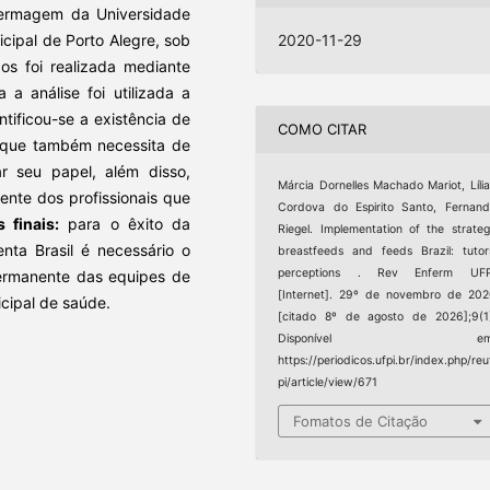
fermagem da Universidade
icipal de Porto Alegre, sob
2020-11-29
s foi realizada mediante
 a análise foi utilizada a
tificou-se a existência de
COMO CITAR
r que também necessita de
 seu papel, além disso,
Márcia Dornelles Machado Mariot, Líli
nte dos profissionais que
Cordova do Espirito Santo, Fernan
 finais:
para o êxito da
Riegel. Implementation of the strate
nta Brasil é necessário o
breastfeeds and feeds Brazil: tutor
perceptions . Rev Enferm UFP
permanente das equipes de
[Internet]. 29º de novembro de 20
icipal de saúde.
[citado 8º de agosto de 2026];9(1
Disponível em
https://periodicos.ufpi.br/index.php/reu
pi/article/view/671
Fomatos de Citação