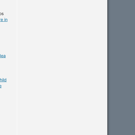
os
e in
,
dea
hild
e