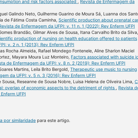
sumption and risk factors associated
,
Revista de Enfermagem da
iguel Galindo Neto, Guilherme Guarino de Moura Sá, Luanna dos Sant
ria de Fátima Costa Caminha,
Scientific production about prenatal car
Revista de Enfermagem da UFPI: v. 11 n. 1 (2022): Rev Enferm UFPI
Gomes Brandão, Gilmar Alves de Sousa, Itana Carvalho Brito da Silva
ientific production of nursing on health education offered to patients
I: v. 2 n. 1 (2013): Rev Enferm UFPI
tas Rocha Almeida, Rafael Mondego Fontenele, Aline Sharlon Maciel
ortez, Mayara Moura Luz Monteiro,
Factors associated with suicide i
sta de Enfermagem da UFPI: v. 8 n. 2 (2019): Rev Enferm UFPI
Soares Martins, Leila Brito Bergold,
Therapeutic use music to nursing
gem da UFPI: v. 5 n. 3 (2016): Rev Enferm UFPI
de Sousa, Reseanne de Sousa Nobre, Luisa Helena de Oliveira Lima,
C
: overlap of economic aspects to the detriment of rights
,
Revista d
v Enferm UFPI
a por similaridade
para este artigo.