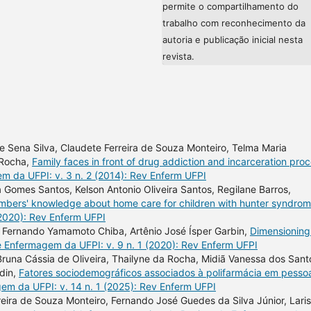
permite o compartilhamento do
trabalho com reconhecimento da
autoria e publicação inicial nesta
revista.
de Sena Silva, Claudete Ferreira de Souza Monteiro, Telma Maria
 Rocha,
Family faces in front of drug addiction and incarceration pro
m da UFPI: v. 3 n. 2 (2014): Rev Enferm UFPI
a Gomes Santos, Kelson Antonio Oliveira Santos, Regilane Barros,
mbers' knowledge about home care for children with hunter syndro
(2020): Rev Enferm UFPI
, Fernando Yamamoto Chiba, Artênio José Ísper Garbin,
Dimensioning
e Enfermagem da UFPI: v. 9 n. 1 (2020): Rev Enferm UFPI
, Bruna Cássia de Oliveira, Thailyne da Rocha, Midiã Vanessa dos Sant
rdin,
Fatores sociodemográficos associados à polifarmácia em pesso
em da UFPI: v. 14 n. 1 (2025): Rev Enferm UFPI
reira de Souza Monteiro, Fernando José Guedes da Silva Júnior, Lari