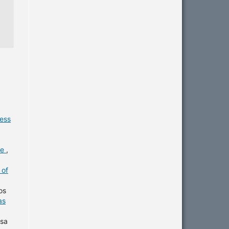
cess
me
,
 of
os
as
ssa