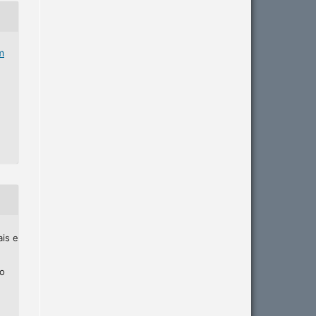
m
ais e
ho