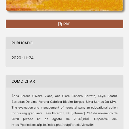
PDF
PUBLICADO
2020-11-24
COMO CITAR
Ádria Lorena Oliveira Viana, Ana Clara Pinheiro Barreto, Keyla Beatriz
Barradas De Lima, Verena Gabriela Ribeiro Borges, Silvia Santos Da Silva.
The evaluation and management of neonatal pain: an educational action
for nursing graduants . Rev Enferm UFPI [Internet]. 24º de novembro de
2020 [citado 6º de agosto de 2026];8(3). Disponível em:
https://periodicos.ufpi.br/index.php/reufpi/article/view/591