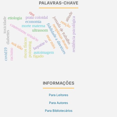
PALAVRAS-CHAVE
rins
atitude
prata coloidal
jornada de trabalho
etiologia
resiliência psicológica
toxicidade
reação
economia
cateterismo urinário
fidelidade a diretrizes
neoplasias ósseas
morte materna
ultrassom
diabettes
near miss
riscos físicos
hepatite b
suicídio
poisoning
covid19
racismo
autoimagem
fígado
INFORMAÇÕES
Para Leitores
Para Autores
Para Bibliotecários