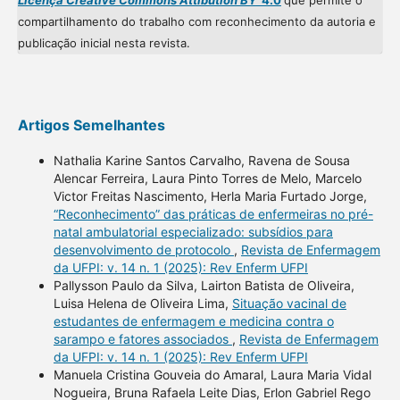
Licença Creative Commons Attibution BY
4.0
que permite o
compartilhamento do trabalho com reconhecimento da autoria e
publicação inicial nesta revista.
Artigos Semelhantes
Nathalia Karine Santos Carvalho, Ravena de Sousa
Alencar Ferreira, Laura Pinto Torres de Melo, Marcelo
Victor Freitas Nascimento, Herla Maria Furtado Jorge,
“Reconhecimento” das práticas de enfermeiras no pré-
natal ambulatorial especializado: subsídios para
desenvolvimento de protocolo
,
Revista de Enfermagem
da UFPI: v. 14 n. 1 (2025): Rev Enferm UFPI
Pallysson Paulo da Silva, Lairton Batista de Oliveira,
Luisa Helena de Oliveira Lima,
Situação vacinal de
estudantes de enfermagem e medicina contra o
sarampo e fatores associados
,
Revista de Enfermagem
da UFPI: v. 14 n. 1 (2025): Rev Enferm UFPI
Manuela Cristina Gouveia do Amaral, Laura Maria Vidal
Nogueira, Bruna Rafaela Leite Dias, Erlon Gabriel Rego