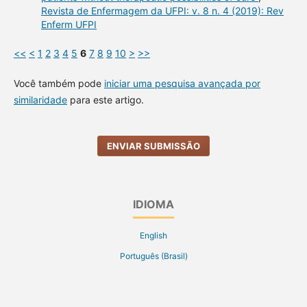
Revista de Enfermagem da UFPI: v. 8 n. 4 (2019): Rev
Enferm UFPI
<<
<
1
2
3
4
5
6
7
8
9
10
>
>>
Você também pode
iniciar uma pesquisa avançada por
similaridade
para este artigo.
ENVIAR SUBMISSÃO
IDIOMA
English
Português (Brasil)