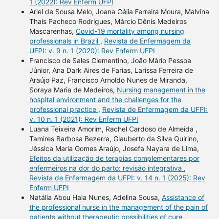
1 (2022): Rev Enferm UFPI
Ariel de Sousa Melo, Joana Célia Ferreira Moura, Malvina
Thais Pacheco Rodrigues, Márcio Dênis Medeiros
Mascarenhas,
Covid-19 mortality among nursing
professionals in Brazil
,
Revista de Enfermagem da
UFPI: v. 9 n. 1 (2020): Rev Enferm UFPI
Francisco de Sales Clementino, João Mário Pessoa
Júnior, Ana Dark Aires de Farias, Larissa Ferreira de
Araújo Paz, Francisco Arnoldo Nunes de Miranda,
Soraya Maria de Medeiros,
Nursing management in the
hospital environment and the challenges for the
professional practice
,
Revista de Enfermagem da UFPI:
v. 10 n. 1 (2021): Rev Enferm UFPI
Luana Teixeira Amorim, Rachel Cardoso de Almeida ,
Tamires Barbosa Bezerra, Glauberto da Silva Quirino,
Jéssica Maria Gomes Araújo, Josefa Nayara de Lima,
Efeitos da utilização de terapias complementares por
enfermeiros na dor do parto: revisão integrativa
,
Revista de Enfermagem da UFPI: v. 14 n. 1 (2025): Rev
Enferm UFPI
Natália Abou Hala Nunes, Adelina Sousa,
Assistance of
the professional nurse in the management of the pain of
patients without therapeutic possibilities of cure
,