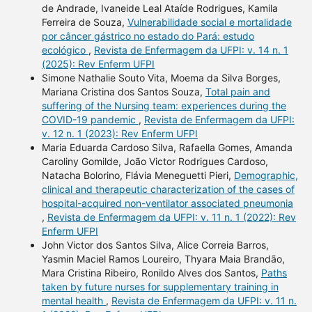
de Andrade, Ivaneide Leal Ataíde Rodrigues, Kamila
Ferreira de Souza,
Vulnerabilidade social e mortalidade
por câncer gástrico no estado do Pará: estudo
ecológico
,
Revista de Enfermagem da UFPI: v. 14 n. 1
(2025): Rev Enferm UFPI
Simone Nathalie Souto Vita, Moema da Silva Borges,
Mariana Cristina dos Santos Souza,
Total pain and
suffering of the Nursing team: experiences during the
COVID-19 pandemic
,
Revista de Enfermagem da UFPI:
v. 12 n. 1 (2023): Rev Enferm UFPI
Maria Eduarda Cardoso Silva, Rafaella Gomes, Amanda
Caroliny Gomilde, João Victor Rodrigues Cardoso,
Natacha Bolorino, Flávia Meneguetti Pieri,
Demographic,
clinical and therapeutic characterization of the cases of
hospital-acquired non-ventilator associated pneumonia
,
Revista de Enfermagem da UFPI: v. 11 n. 1 (2022): Rev
Enferm UFPI
John Victor dos Santos Silva, Alice Correia Barros,
Yasmin Maciel Ramos Loureiro, Thyara Maia Brandão,
Mara Cristina Ribeiro, Ronildo Alves dos Santos,
Paths
taken by future nurses for supplementary training in
mental health
,
Revista de Enfermagem da UFPI: v. 11 n.