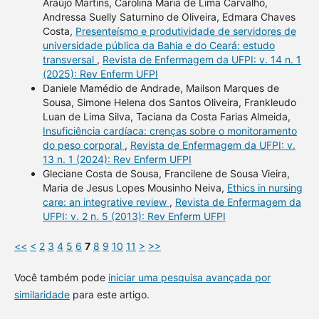
Araújo Martins, Carolina Maria de Lima Carvalho,
Andressa Suelly Saturnino de Oliveira, Edmara Chaves
Costa,
Presenteísmo e produtividade de servidores de
universidade pública da Bahia e do Ceará: estudo
transversal
,
Revista de Enfermagem da UFPI: v. 14 n. 1
(2025): Rev Enferm UFPI
Daniele Mamédio de Andrade, Mailson Marques de
Sousa, Simone Helena dos Santos Oliveira, Frankleudo
Luan de Lima Silva, Taciana da Costa Farias Almeida,
Insuficiência cardíaca: crenças sobre o monitoramento
do peso corporal
,
Revista de Enfermagem da UFPI: v.
13 n. 1 (2024): Rev Enferm UFPI
Gleciane Costa de Sousa, Francilene de Sousa Vieira,
Maria de Jesus Lopes Mousinho Neiva,
Ethics in nursing
care: an integrative review
,
Revista de Enfermagem da
UFPI: v. 2 n. 5 (2013): Rev Enferm UFPI
<<
<
2
3
4
5
6
7
8
9
10
11
>
>>
Você também pode
iniciar uma pesquisa avançada por
similaridade
para este artigo.