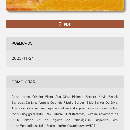
PDF
PUBLICADO
2020-11-24
COMO CITAR
Ádria Lorena Oliveira Viana, Ana Clara Pinheiro Barreto, Keyla Beatriz
Barradas De Lima, Verena Gabriela Ribeiro Borges, Silvia Santos Da Silva.
The evaluation and management of neonatal pain: an educational action
for nursing graduants . Rev Enferm UFPI [Internet]. 24º de novembro de
2020 [citado 8º de agosto de 2026];8(3). Disponível em:
https://periodicos.ufpi.br/index.php/reufpi/article/view/591