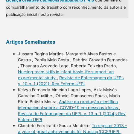
Licença Creative Commons Attibution BY
4.0
que permite o
compartilhamento do trabalho com reconhecimento da autoria e
publicação inicial nesta revista.
Artigos Semelhantes
Jussara Regina Martins, Margareth Alves Bastos e
Castro , Paolla Melo Costa , Sabrina Crovatto Fernandes
, Thaynara Azevedo Lage, Roberta Teixeira Prado,
Nursing team skills in infant basic life support: an
experimental study
,
Revista de Enfermagem da UFPI:
v. 10 n. 1 (2021): Rev Enferm UFPI
Kelvya Fernanda Almeida Lago Lopes, Aziz Moisés
Carvalho Duailibe , Otoniel Damasceno Sousa, Maria
Eliete Batista Moura,
Análise da produção científica
internacional sobre a COVID-19 em pessoas idosas
,
Revista de Enfermagem da UFPI: v. 13 n. 1 (2024): Rev
Enferm UFPI
Claudete Ferreira de Souza Monteiro,
To register 2013 -
a year of great achievements for Nursing/CCS/UFPI
,