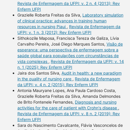
Revista de Enfermagem da UFPI: v. 2 n. 4 (2013): Rev
Enferm UFPI
Grazielle Roberta Freitas da Silva,
Laboratory simulation
of clinical practice: advances in training human
resources in nursing Piaui
,
Revista de Enfermagem da
UFPI: v. 1 n. 3 (2012): Rev Enferm UFPI
Sithokozile Maposa, Francisca Tereza de Galiza, Lívia
Carvalho Pereira, José Diego Marques Santos,
Visão de
esperança: uma perspectiva de enfermagem sobre a
saúde global para populações com circunstâncias de
vida complexas
,
Revista de Enfermagem da UFPI: v. 14
n. 1 (2025): Rev Enferm UFPI
Jaira dos Santos Silva,
Audit in health: a new paradigm
in the quality of nursing care
,
Revista de Enfermagem
da UFPI: v. 4 n. 2 (2015): Rev Enferm UFPI
Antonia Mauryane Lopes, Ana Paula Cardoso Costa,
Grazielle Roberta Freitas da Silva, Amanda Delmondes
de Brito Fontenele Fernandes,
Diagnosis and nursing
activities for the care of patient with Crohn's disease
,
Revista de Enfermagem da UFPI: v. 8 n. 2 (2019): Rev
Enferm UFPI
Sara do Nascimento Cavalcante, Flávia Vasconcelos de