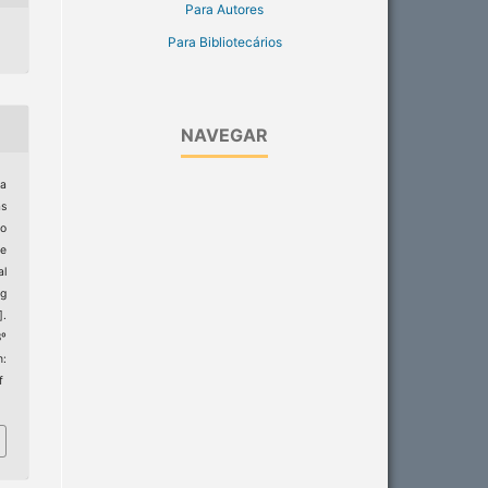
Para Autores
Para Bibliotecários
NAVEGAR
ra
as
o
he
al
ng
].
8º
m:
f