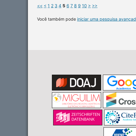
<<
<
1
2
3
4
5
6
7
8
9
10
>
>>
Você também pode
iniciar uma pesquisa avançad