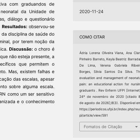
tiva com graduandos de
 neonatal da Unidade de
2020-11-24
s, diálogo e questionário
.
Resultados:
observou-se
 da disciplina de saúde do
COMO CITAR
minal, por terem noção da
ica.
Discussão:
o choro é
Ádria Lorena Oliveira Viana, Ana Cla
 que não esteja presente, a
Pinheiro Barreto, Keyla Beatriz Barrad
ecíficos que permitem o
De Lima, Verena Gabriela Ribeir
ento. Mas, existem falhas e
Borges, Silvia Santos Da Silva. T
evaluation and management of neonat
icação das escalas, apesar
pain: an educational action for nursi
ento sobre alguma escala.
graduants . Rev Enferm UFPI [Internet
 RN como um ser sensitivo
24º de novembro de 2020 [citado 
anizada e o conhecimento
de agosto de 2026];8(3). Disponível e
https://periodicos.ufpi.br/index.php/reu
pi/article/view/591
Fomatos de Citação