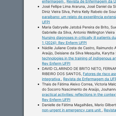
enfermagem
,
Revista de Enfermagem da UF
José Fellipe Lima Araruna, José Daniel da Si
Diniz Vieira Silva, Petra Kelly Rabelo de S
paraibano: um relato de experiência extens
UFPI
Maria Gabryelle Jatobá Pereira de Brito, Su
Gabrielle da Silva, Antonio Wellington Vieir
Nursing diagnoses in critically ill patient
1 (2024): Rev Enferm UFPI
Nádile Juliane Costa de Castro, Raimundo 
Araújo, Deisiane da Silva Mesquita, Karytt
technologies in the training of indigenous 
Rev Enferm UFPI
DAVID CLARINDO DE BRITO NETO, FERNAN
RIBEIRO DOS SANTOS,
Fatores de risco as
integrativa
,
Revista de Enfermagem da UFPI
Thais de Fátima Aleixo Correa, Victoria Mal
do Socorro Nascimento de Araújo, Jouha
practical activities: reflections in the cont
Rev Enferm UFPI
Danielle de Fátima Magalhães, Mario Gilber
non-urgent in emergency care unit
,
Revist