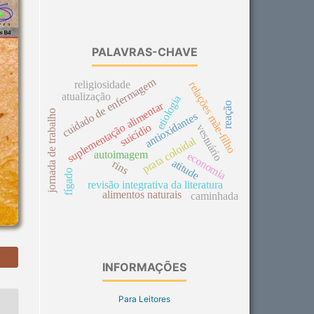
PALAVRAS-CHAVE
cuidado de enfermagem
religiosidade
relações mãe-filho
atualização
etiologia
suplementação alimentar
reação
jornada de trabalho
antioxidantes
suicídio
vestuário
prata coloidal
autoimagem
economia
atitude
rins
fígado
revisão integrativa da literatura
alimentos naturais
caminhada
INFORMAÇÕES
Para Leitores