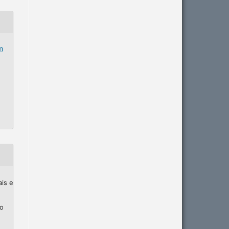
m
ais e
ho