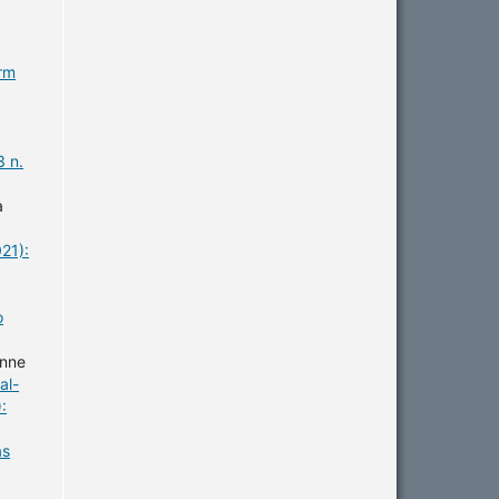
erm
3 n.
a
21):
o
anne
al-
:
as