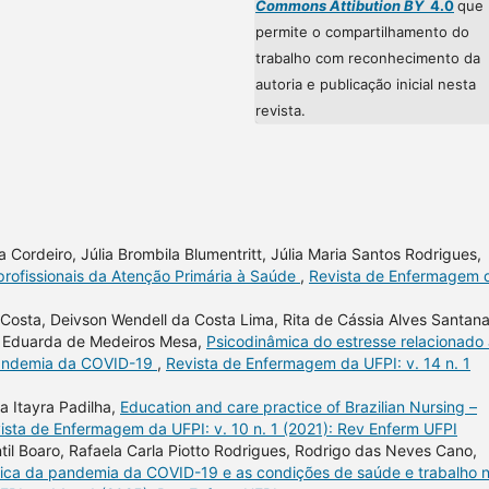
Commons Attibution BY
4.0
que
permite o compartilhamento do
trabalho com reconhecimento da
autoria e publicação inicial nesta
revista.
 Cordeiro, Júlia Brombila Blumentritt, Júlia Maria Santos Rodrigues,
profissionais da Atenção Primária à Saúde
,
Revista de Enfermagem 
a Costa, Deivson Wendell da Costa Lima, Rita de Cássia Alves Santana
es Eduarda de Medeiros Mesa,
Psicodinâmica do estresse relacionado
 pandemia da COVID-19
,
Revista de Enfermagem da UFPI: v. 14 n. 1
a Itayra Padilha,
Education and care practice of Brazilian Nursing –
ista de Enfermagem da UFPI: v. 10 n. 1 (2021): Rev Enferm UFPI
ntil Boaro, Rafaela Carla Piotto Rodrigues, Rodrigo das Neves Cano,
tica da pandemia da COVID-19 e as condições de saúde e trabalho 