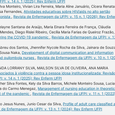
PI: v. 14 n. 1 (2025): Rev Enferm UFPI
lva Monteiro, Vivian Lira Ferreira, Maria Aline Januário, Cícera Renata
ousa Fernandes,
Atividades educativas sobre HIV/aids no alto sertão
ionista
,
Revista de Enfermagem da UFPI: v. 15 n. 1 (2026): Rev Enf
elayne Santana de Araújo, Maria Einara Ferreira de França, Cláudia
a Mendes, Diego Rislei Ribeiro, Cecília Maria Farias de Queiroz Frazão,
s during the COVID-19 pandemic
,
Revista de Enfermagem da UFPI: v. 1
Abreu dos Santos, Jhennifer Nycole Rocha da Silva, Jainara de Souz
a Sousa Naka,
Development of digital communication and information
and quilombola nurses
,
Revista de Enfermagem da UFPI: v. 10 n. 1 (20
DA LORRANY SILVA, MAILSON SILVA DE OLIVEIRA, ANA MARIA
sociados à violência contra a pessoa idosa institucionalizada: Revisã
: v. 14 n. 1 (2025): Rev Enferm UFPI
cher Silva Fontes, Kely da Silva Barros, Michele Monteiro Sousa, Luci
nna do Carmo Menegaz,
Management of nursing education in theoretic
ext of the pandemic
,
Revista de Enfermagem da UFPI: v. 11 n. 1 (2022)
to Jesus Nunes, Junio Cesar da Silva,
Profile of adult care classified 
a de Enfermagem da UFPI: v. 13 n. 1 (2024): Rev Enferm UFPI