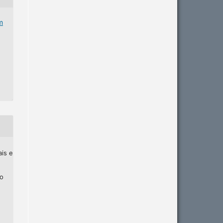
m
ais e
ho