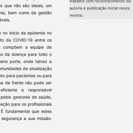
trabalho com reconhecimento da
is que não são ideais, um
autoria e publicação inicial nesta
mia, bem como da gestão
revista.
áveis.
a no início da epidemia no
cto da COVID-19 entre os
que compõem a equipe de
ão da doença para todo o
equeno porte, onde talvez a
rtunidades de atualização
nto para pacientes ou para
nha de frente não pode ser
ficiente e responsável
 pelos gestores de saúde,
eção para os profissionais
É fundamental que estes
m segurança a sua missão: