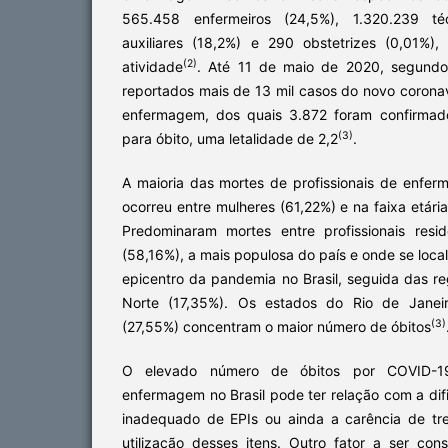
565.458 enfermeiros (24,5%), 1.320.239 té
auxiliares (18,2%) e 290 obstetrizes (0,01%)
(2)
atividade
. Até 11 de maio de 2020, segundo
reportados mais de 13 mil casos do novo coronaví
enfermagem, dos quais 3.872 foram confirmad
(3)
para óbito, uma letalidade de 2,2
.
A maioria das mortes de profissionais de enf
ocorreu entre mulheres (61,22%) e na faixa etári
Predominaram mortes entre profissionais resi
(58,16%), a mais populosa do país e onde se loca
epicentro da pandemia no Brasil, seguida das r
Norte (17,35%). Os estados do Rio de Janei
(3)
(27,55%) concentram o maior número de óbitos
O elevado número de óbitos por COVID-19 
enfermagem no Brasil pode ter relação com a di
inadequado de EPIs ou ainda a carência de tr
utilização desses itens. Outro fator a ser con