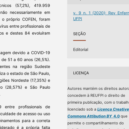
cnicos (57,2%), 419.959
, não necessariamente em
v. 9 n. 1 (2020): Rev Enfer
UFPI
 o próprio COFEN, foram
rus entre profissionais de
os e destes 84 evoluíram
SEÇÃO
Editorial
ermagem devido a COVID-19
a de 51 a 60 anos (26,5%).
dentes na região Sudeste
LICENÇA
liza o estado de São Paulo,
egiões Nordeste (17,35%) e
ro (28,57%) e São Paulo
Autores mantém os direitos autor
.
concedem à REUFPI o direito de
primeira publicação, com o trabal
entre profissionais de
licenciado sob a
Licença Creative
ficuldade de acesso ou uso
Commons Attibution BY
4.0
que
einamentos para a correta
permite o compartilhamento do
siderado é a própria falta