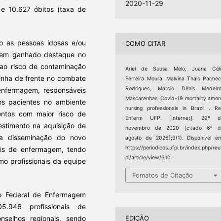
2020-11-29
e 10.627 óbitos (taxa de
o as pessoas idosas e/ou
COMO CITAR
 tem ganhado destaque no
ao risco de contaminação
Ariel de Sousa Melo, Joana Céli
linha de frente no combate
Ferreira Moura, Malvina Thais Pache
Rodrigues, Márcio Dênis Medeiro
enfermagem, responsáveis
Mascarenhas. Covid-19 mortality amo
aos pacientes no ambiente
nursing professionals in Brazil . R
mentos com maior risco de
Enferm UFPI [Internet]. 29º d
estimento na aquisição de
novembro de 2020 [citado 6º d
 a disseminação do novo
agosto de 2026];9(1). Disponível e
https://periodicos.ufpi.br/index.php/reu
nais de enfermagem, tendo
pi/article/view/610
o profissionais da equipe
Fomatos de Citação
ho Federal de Enfermagem
5.946 profissionais de
nselhos regionais, sendo
EDIÇÃO