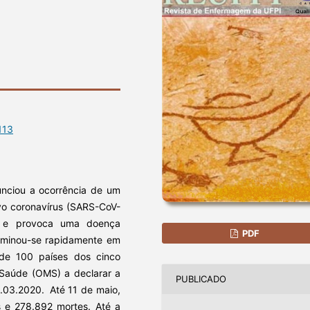
113
nciou a ocorrência de um
vo coronavírus (SARS-CoV-
e provoca uma doença
PDF
eminou-se rapidamente em
s de 100 países dos cinco
 Saúde (OMS) a declarar a
PUBLICADO
.03.2020.
Até 11 de maio,
 e 278.892 mortes. Até a