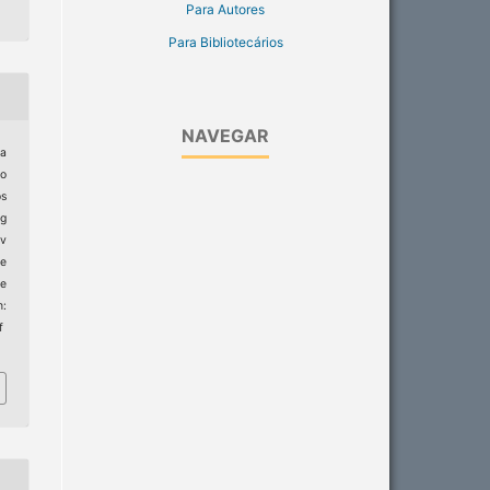
Para Autores
Para Bibliotecários
NAVEGAR
a
co
s
ng
ev
e
e
m:
f