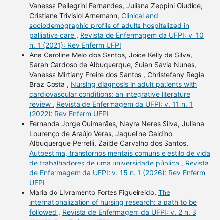
Vanessa Pellegrini Fernandes, Juliana Zeppini Giudice,
Cristiane Trivisiol Arnemann,
Clinical and
sociodemographic profile of adults hospitalized in
palliative care
,
Revista de Enfermagem da UFPI: v. 10
n. 1 (2021): Rev Enferm UFPI
Ana Caroline Melo dos Santos, Joice Kelly da Silva,
Sarah Cardoso de Albuquerque, Suian Sávia Nunes,
Vanessa Mirtiany Freire dos Santos , Christefany Régia
Braz Costa ,
Nursing diagnosis in adult patients with
cardiovascular conditions: an integrative literature
review
,
Revista de Enfermagem da UFPI: v. 11 n. 1
(2022): Rev Enferm UFPI
Fernanda Jorge Guimarães, Nayra Neres Silva, Juliana
Lourenço de Araújo Veras, Jaqueline Galdino
Albuquerque Perrelli, Zailde Carvalho dos Santos,
Autoestima, transtornos mentais comuns e estilo de vida
de trabalhadores de uma universidade pública
,
Revista
de Enfermagem da UFPI: v. 15 n. 1 (2026): Rev Enferm
UFPI
Maria do Livramento Fortes Figueireido,
The
internationalization of nursing research: a path to be
followed
,
Revista de Enfermagem da UFPI: v. 2 n. 3