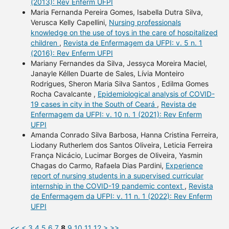
(2013): Rev Enferm UFPI
Maria Fernanda Pereira Gomes, Isabella Dutra Silva,
Verusca Kelly Capellini,
Nursing professionals
knowledge on the use of toys in the care of hospitalized
children
,
Revista de Enfermagem da UFPI: v. 5 n. 1
(2016): Rev Enferm UFPI
Mariany Fernandes da Silva, Jessyca Moreira Maciel,
Janayle Kéllen Duarte de Sales, Lívia Monteiro
Rodrigues, Sheron Maria Silva Santos , Edilma Gomes
Rocha Cavalcante ,
Epidemiological analysis of COVID-
19 cases in city in the South of Ceará
,
Revista de
Enfermagem da UFPI: v. 10 n. 1 (2021): Rev Enferm
UFPI
Amanda Conrado Silva Barbosa, Hanna Cristina Ferreira,
Liodany Rutherlem dos Santos Oliveira, Leticia Ferreira
França Nicácio, Lucimar Borges de Oliveira, Yasmin
Chagas do Carmo, Rafaela Dias Pardini,
Experience
report of nursing students in a supervised curricular
internship in the COVID-19 pandemic context
,
Revista
de Enfermagem da UFPI: v. 11 n. 1 (2022): Rev Enferm
UFPI
<<
<
3
4
5
6
7
8
9
10
11
12
>
>>