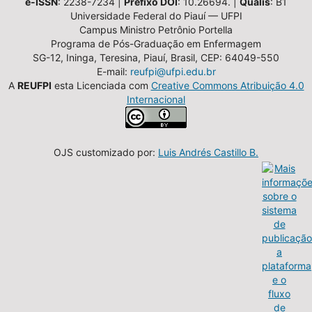
e-ISSN
: 2238-7234 |
Prefixo DOI
: 10.26694. |
Qualis
: B1
Universidade Federal do Piauí — UFPI
Campus Ministro Petrônio Portella
Programa de Pós-Graduação em Enfermagem
SG-12, Ininga, Teresina, Piauí, Brasil, CEP: 64049-550
E-mail:
reufpi@ufpi.edu.br
A
REUFPI
esta Licenciada com
Creative Commons Atribuição 4.0
Internacional
OJS customizado por:
Luis Andrés Castillo B.