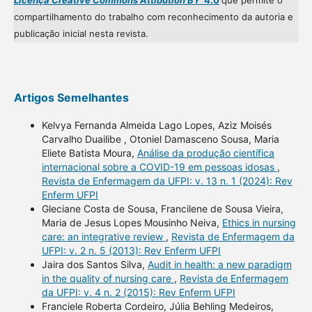
Licença Creative Commons Attibution BY
4.0
que permite o
compartilhamento do trabalho com reconhecimento da autoria e
publicação inicial nesta revista.
Artigos Semelhantes
Kelvya Fernanda Almeida Lago Lopes, Aziz Moisés
Carvalho Duailibe , Otoniel Damasceno Sousa, Maria
Eliete Batista Moura,
Análise da produção científica
internacional sobre a COVID-19 em pessoas idosas
,
Revista de Enfermagem da UFPI: v. 13 n. 1 (2024): Rev
Enferm UFPI
Gleciane Costa de Sousa, Francilene de Sousa Vieira,
Maria de Jesus Lopes Mousinho Neiva,
Ethics in nursing
care: an integrative review
,
Revista de Enfermagem da
UFPI: v. 2 n. 5 (2013): Rev Enferm UFPI
Jaira dos Santos Silva,
Audit in health: a new paradigm
in the quality of nursing care
,
Revista de Enfermagem
da UFPI: v. 4 n. 2 (2015): Rev Enferm UFPI
Franciele Roberta Cordeiro, Júlia Behling Medeiros,