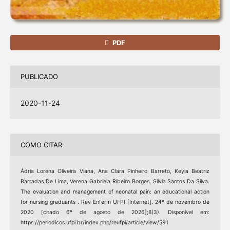
PDF
PUBLICADO
2020-11-24
COMO CITAR
Ádria Lorena Oliveira Viana, Ana Clara Pinheiro Barreto, Keyla Beatriz
Barradas De Lima, Verena Gabriela Ribeiro Borges, Silvia Santos Da Silva.
The evaluation and management of neonatal pain: an educational action
for nursing graduants . Rev Enferm UFPI [Internet]. 24º de novembro de
2020 [citado 6º de agosto de 2026];8(3). Disponível em:
https://periodicos.ufpi.br/index.php/reufpi/article/view/591