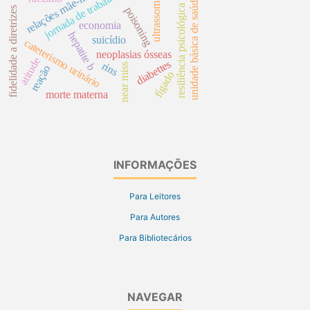
relações mãe-filho
jornada de trabalho
unidade básica de saúde
ultrassom
resiliência psicológica
poisoning
fidelidade a diretrizes
economia
hepatite b
suicídio
cateterismo urinário
neoplasias ósseas
atitude
diabettes
rins
near miss
reação
fígado
morte materna
INFORMAÇÕES
Para Leitores
Para Autores
Para Bibliotecários
NAVEGAR