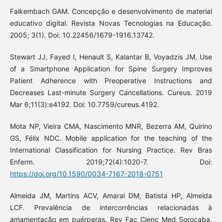
Falkembach GAM. Concepção e desenvolvimento de material
educativo digital. Revista Novas Tecnologias na Educação.
2005; 3(1). Doi: 10.22456/1679-1916.13742.
Stewart JJ, Fayed I, Henault S, Kalantar B, Voyadzis JM. Use
of a Smartphone Application for Spine Surgery Improves
Patient Adherence with Preoperative Instructions and
Decreases Last-minute Surgery Cancellations. Cureus. 2019
Mar 6;11(3):e4192. Doi: 10.7759/cureus.4192.
Mota NP, Vieira CMA, Nascimento MNR, Bezerra AM, Quirino
GS, Félix NDC. Mobile application for the teaching of the
International Classification for Nursing Practice. Rev Bras
Enferm. 2019;72(4):1020-7. Doi:
https://doi.org/10.1590/0034-7167-2018-0751
Almeida JM, Martins ACV, Amaral DM, Batista HP, Almeida
LCF. Prevalência de intercorrências relacionadas à
amamentação em puérperas. Rev Fac Cienc Med Sorocaba.