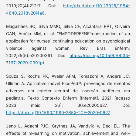
2019;20(4):212-7. Doi:
http://dx.doi.org/10.23925/1984-
4840.2018v20i4a6
.
Magalhães BC, Silva MMO, Silva CF, Alcântara PPT, Oliveira
CAN, Araújo MM, et al. “EMPODEREENF”:construction of an
application for nurses’ continuing education on psychological
violence against women. Rev Bras Enferm.
2022;75(5):e20200391. Doi:
https://doi.org/10.1590/0034-
7167-2020-0391pt
Souza S, Rocha PK, Avelar AFM, Tomazoni A, Anders JC,
Ullman A. Aplicativo móvel PiccPed®: prevenção de eventos
adversos em cateter central de inserção periférica em
pediatria. Texto Contexto Enferm [Internet]. 2021 [acesso
2023 maio 26]; 30:e20200627. Doi:
https://doi.org/10.1590/1980-265X-TCE-2020-0627
Jeno L, Adachi PJC, Grytnes JA, Vandvik V, Deci EL. The
effects of m‐learning on motivation, achievement and well‐