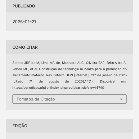
PUBLICADO
2025-01-21
COMO CITAR
Santos JRF de M, Lima MA de, Machado ALG, Oliveira EAR, Brito A de A,
Veloso ML, et al. Construção de tecnologia m-health para a promoção do
aleitamento materno. Rev Enferm UFPI [Internet]. 21º de janeiro de 2025
[citado 7º de agosto de 2026];14(1). Disponível em:
https://periodicos.ufpi.br/index.php/reufpi/article/view/4740
Fomatos de Citação
EDIÇÃO