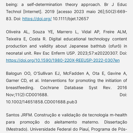
being: a self‐determination theory approach. Br J Educ
Technol [Internet]. 2019 [acesso 2023 maio 26];50(2):669-
83. Doi:
https://doi.org/
10.1111/bjet.12657
Oliveira AL, Souza YE, Marrero L, Vidal AP, Freire ALM,
Teixeira E, Costa R. Digital educational technology content
production and validity about Japanese bathtub (ofurô) in
neonatal unit. Rev Esc Enferm USP. 2023;57:e20220307. Doi:
https://doi.org/10.1590/1980-220X-REEUSP-2022-0307en
Balogun OO, O’Sullivan EJ, McFadden A, Ota E, Gavine A,
Garner CD, et al. Interventions for promoting the initiation of
breastfeeding. Cochrane Database Syst Rev. 2016
Nov;11(2):CD001688. Doi:
10.1002/14651858.CD001688.pub3
Santos JRFM. Construção e validação de tecnologia m-health
para promoção do aleitamento materno. Dissertação
(Mestrado). Universidade Federal do Piauí, Programa de Pós-