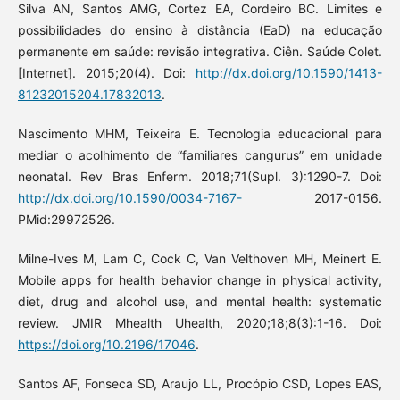
Silva AN, Santos AMG, Cortez EA, Cordeiro BC. Limites e
possibilidades do ensino à distância (EaD) na educação
permanente em saúde: revisão integrativa. Ciên. Saúde Colet.
[Internet]. 2015;20(4). Doi:
http://dx.doi.org/10.1590/1413-
81232015204.17832013
.
Nascimento MHM, Teixeira E. Tecnologia educacional para
mediar o acolhimento de “familiares cangurus” em unidade
neonatal. Rev Bras Enferm. 2018;71(Supl. 3):1290-7. Doi:
http://dx.doi.org/10.1590/0034-7167-
2017-0156.
PMid:29972526.
Milne-Ives M, Lam C, Cock C, Van Velthoven MH, Meinert E.
Mobile apps for health behavior change in physical activity,
diet, drug and alcohol use, and mental health: systematic
review. JMIR Mhealth Uhealth, 2020;18;8(3):1-16. Doi:
https://doi.org/10.2196/17046
.
Santos AF, Fonseca SD, Araujo LL, Procópio CSD, Lopes EAS,