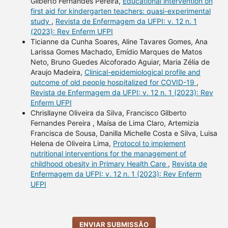
Gilberto Fernandes Pereira,
Educational intervention on
first aid for kindergarten teachers: quasi-experimental
study
,
Revista de Enfermagem da UFPI: v. 12 n. 1
(2023): Rev Enferm UFPI
Ticianne da Cunha Soares, Aline Tavares Gomes, Ana
Larissa Gomes Machado, Emídio Marques de Matos
Neto, Bruno Guedes Alcoforado Aguiar, Maria Zélia de
Araujo Madeira,
Clinical-epidemiological profile and
outcome of old people hospitalized for COVID-19
,
Revista de Enfermagem da UFPI: v. 12 n. 1 (2023): Rev
Enferm UFPI
Chrisllayne Oliveira da Silva, Francisco Gilberto
Fernandes Pereira , Maísa de Lima Claro, Artemizia
Francisca de Sousa, Danilla Michelle Costa e Silva, Luisa
Helena de Oliveira Lima,
Protocol to implement
nutritional interventions for the management of
childhood obesity in Primary Health Care
,
Revista de
Enfermagem da UFPI: v. 12 n. 1 (2023): Rev Enferm
UFPI
ENVIAR SUBMISSÃO