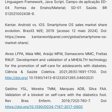
Linguagem Framework, Java Script. Campo de aplicação ED-
04 Formas de Ensino/Material; SD-01 Saúde. BR
512021002438-9.
Kantar. Android vs. iOS. Smartphone OS sales market share
evolution. Brazil3 M/E; 2019 [acesso 12 maio 2024]. Doi:
https://www. kantarworldpanel.com/global/smartphone-os-
market-share/.
Alves LFPA, Maia MM, Araújo MFM, Damasceno MMC, Freitas
RWJF. Development and validation of a MHEALTH technology
for the promotion of self-care for adolescents with diabetes.
Ciência & Saúde Coletiva. 2021;26(5):1691-1700. Doi:
http://doi.org/
10.1590/1413-81232021265.04602021
Galdino YSL, Moreira TMM, Marques ADB, Silva FAA.
Validation of a blooket on self-care with the diabetics foot.
Rev Bras Enferm. 2019;72(2):780-7. Doi:
https://doi.org/10.1590/0034-7167-2017-0900