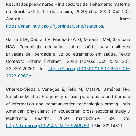
Resultados preliminares – Indicadores de aleitamento materno
no Brasil. UFRJ: Rio de Janeiro, 2020[cited 2020 Oct 20].
Available from:
https://enani.nutricao.ufrj.br/index.php/relatorios/
Galiza DDF, Cabral LA, Machado ALG, Moreira TMM, Sampaio
HAC. Tecnologia educativa sobre saúde para mulheres
privadas de liberdade à luz do letramento em saúde. Texto
Contexto Enferm [Internet]. 2023 [acesso Out 2023 30];
32:e20220260. doi :
https://doi.org/10.1590/1980-265X-TCE-
2022-0260pt
Cherrez-Ojeda I, Vanegas E, Felix M, MataVL, Jiménez FM,
Sanchez M et al. Frequency of use, perceptions and barriers
of information and communication technologies among Latin
American physicians: an ecuadorian cross-sectional study.J
Multidiscip Healthc. 2020 mar;13:259- 69. Doi:
http://dx.doi.org/10.2147/JMDH.S246253
. PMid:32214821.