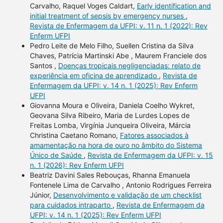
Carvalho, Raquel Voges Caldart,
Early identification and
initial treatment of sepsis by emergency nurses
,
Revista de Enfermagem da UFPI: v. 11 n. 1 (2022): Rev
Enferm UFPI
Pedro Leite de Melo Filho, Suellen Cristina da Silva
Chaves, Patrícia Martinski Abe , Maurem Franciele dos
Santos ,
Doenças tropicais negligenciadas: relato de
experiência em oficina de aprendizado
,
Revista de
Enfermagem da UFPI: v. 14 n. 1 (2025): Rev Enferm
UFPI
Giovanna Moura e Oliveira, Daniela Coelho Wykret,
Geovana Silva Ribeiro, Maria de Lurdes Lopes de
Freitas Lomba, Virgínia Junqueira Oliveira, Márcia
Christina Caetano Romano,
Fatores associados à
amamentação na hora de ouro no âmbito do Sistema
Único de Saúde
,
Revista de Enfermagem da UFPI: v. 15
n. 1 (2026): Rev Enferm UFPI
Beatriz Davini Sales Rebouças, Rhanna Emanuela
Fontenele Lima de Carvalho , Antonio Rodrigues Ferreira
Júnior,
Desenvolvimento e validação de um checklist
para cuidados intraparto
,
Revista de Enfermagem da
UFPI: v. 14 n. 1 (2025): Rev Enferm UFPI