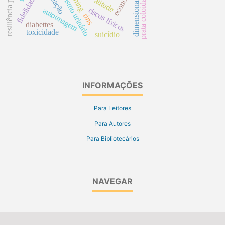
resiliência psicológica
cateterismo urinário
economia
reação
atitude
prata coloidal
riscos físicos
autoimagem
rins
diabettes
toxicidade
suicídio
INFORMAÇÕES
Para Leitores
Para Autores
Para Bibliotecários
NAVEGAR