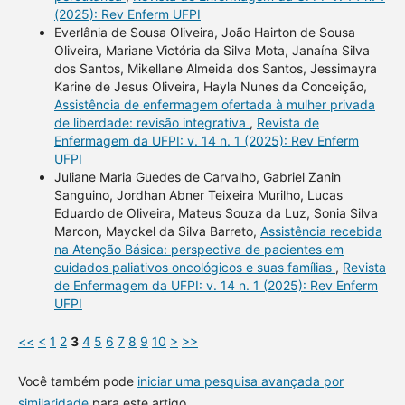
(2025): Rev Enferm UFPI
Everlânia de Sousa Oliveira, João Hairton de Sousa
Oliveira, Mariane Victória da Silva Mota, Janaína Silva
dos Santos, Mikellane Almeida dos Santos, Jessimayra
Karine de Jesus Oliveira, Hayla Nunes da Conceição,
Assistência de enfermagem ofertada à mulher privada
de liberdade: revisão integrativa
,
Revista de
Enfermagem da UFPI: v. 14 n. 1 (2025): Rev Enferm
UFPI
Juliane Maria Guedes de Carvalho, Gabriel Zanin
Sanguino, Jordhan Abner Teixeira Murilho, Lucas
Eduardo de Oliveira, Mateus Souza da Luz, Sonia Silva
Marcon, Mayckel da Silva Barreto,
Assistência recebida
na Atenção Básica: perspectiva de pacientes em
cuidados paliativos oncológicos e suas famílias
,
Revista
de Enfermagem da UFPI: v. 14 n. 1 (2025): Rev Enferm
UFPI
<<
<
1
2
3
4
5
6
7
8
9
10
>
>>
Você também pode
iniciar uma pesquisa avançada por
similaridade
para este artigo.