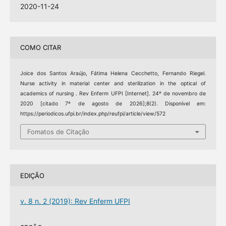
2020-11-24
COMO CITAR
Joice dos Santos Araújo, Fátima Helena Cecchetto, Fernando Riegel.
Nurse activity in material center and sterilization in the optical of
academics of nursing . Rev Enferm UFPI [Internet]. 24º de novembro de
2020 [citado 7º de agosto de 2026];8(2). Disponível em:
https://periodicos.ufpi.br/index.php/reufpi/article/view/572
Fomatos de Citação
EDIÇÃO
v. 8 n. 2 (2019): Rev Enferm UFPI