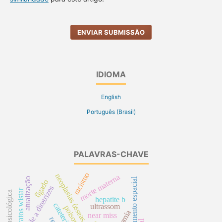
ENVIAR SUBMISSÃO
IDIOMA
English
Português (Brasil)
PALAVRAS-CHAVE
racismo
neoplasias ósseas
morte materna
dimensionamento espacial
atualização
fígado
fidelidade a diretrizes
ratos wistar
hepatite b
ultrassom
poisoning
near miss