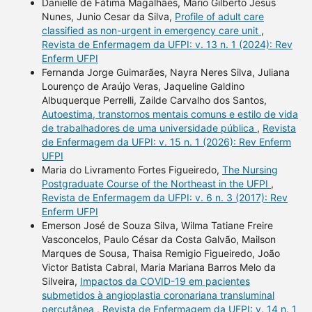
Danielle de Fátima Magalhães, Mario Gilberto Jesus
Nunes, Junio Cesar da Silva,
Profile of adult care
classified as non-urgent in emergency care unit
,
Revista de Enfermagem da UFPI: v. 13 n. 1 (2024): Rev
Enferm UFPI
Fernanda Jorge Guimarães, Nayra Neres Silva, Juliana
Lourenço de Araújo Veras, Jaqueline Galdino
Albuquerque Perrelli, Zailde Carvalho dos Santos,
Autoestima, transtornos mentais comuns e estilo de vida
de trabalhadores de uma universidade pública
,
Revista
de Enfermagem da UFPI: v. 15 n. 1 (2026): Rev Enferm
UFPI
Maria do Livramento Fortes Figueiredo,
The Nursing
Postgraduate Course of the Northeast in the UFPI
,
Revista de Enfermagem da UFPI: v. 6 n. 3 (2017): Rev
Enferm UFPI
Emerson José de Souza Silva, Wilma Tatiane Freire
Vasconcelos, Paulo César da Costa Galvão, Mailson
Marques de Sousa, Thaisa Remigio Figueiredo, João
Victor Batista Cabral, Maria Mariana Barros Melo da
Silveira,
Impactos da COVID-19 em pacientes
submetidos à angioplastia coronariana transluminal
percutânea
,
Revista de Enfermagem da UFPI: v. 14 n. 1