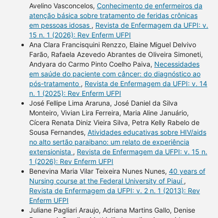
Avelino Vasconcelos,
Conhecimento de enfermeiros da
atenção básica sobre tratamento de feridas crônicas
em pessoas idosas
,
Revista de Enfermagem da UFPI: v.
15 n. 1 (2026): Rev Enferm UFPI
Ana Clara Francisquini Renzzo, Elaine Miguel Delvivo
Farão, Rafaela Azevedo Abrantes de Oliveira Simoneti,
Andyara do Carmo Pinto Coelho Paiva,
Necessidades
em saúde do paciente com câncer: do diagnóstico ao
pós-tratamento
,
Revista de Enfermagem da UFPI: v. 14
n. 1 (2025): Rev Enferm UFPI
José Fellipe Lima Araruna, José Daniel da Silva
Monteiro, Vivian Lira Ferreira, Maria Aline Januário,
Cícera Renata Diniz Vieira Silva, Petra Kelly Rabelo de
Sousa Fernandes,
Atividades educativas sobre HIV/aids
no alto sertão paraibano: um relato de experiência
extensionista
,
Revista de Enfermagem da UFPI: v. 15 n.
1 (2026): Rev Enferm UFPI
Benevina Maria Vilar Teixeira Nunes Nunes,
40 years of
Nursing course at the Federal University of Piauí
,
Revista de Enfermagem da UFPI: v. 2 n. 1 (2013): Rev
Enferm UFPI
Juliane Pagliari Araujo, Adriana Martins Gallo, Denise