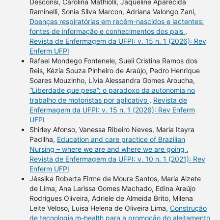
Desconsi, Carolina Mathiolli, Jaqueline Aparecida
Raminelli, Sonia Silva Marcon, Adriana Valongo Zani,
Doenças respiratórias em recém-nascidos e lactentes:
fontes de informação e conhecimentos dos pais
,
Revista de Enfermagem da UFPI: v. 15 n. 1 (2026): Rev
Enferm UFPI
Rafael Mondego Fontenele, Sueli Cristina Ramos dos
Reis, Kézia Souza Pinheiro de Araújo, Pedro Henrique
Soares Mouzinho, Lívia Alessandra Gomes Aroucha,
“Liberdade que pesa”: o paradoxo da autonomia no
trabalho de motoristas por aplicativo
,
Revista de
Enfermagem da UFPI: v. 15 n. 1 (2026): Rev Enferm
UFPI
Shirley Afonso, Vanessa Ribeiro Neves, Maria Itayra
Padilha,
Education and care practice of Brazilian
Nursing – where we are and where we are going
,
Revista de Enfermagem da UFPI: v. 10 n. 1 (2021): Rev
Enferm UFPI
Jéssika Roberta Firme de Moura Santos, Maria Alzete
de Lima, Ana Larissa Gomes Machado, Edina Araújo
Rodrigues Oliveira, Adriele de Almeida Brito, Milena
Leite Veloso, Luisa Helena de Oliveira Lima,
Construção
de tecnologia m-health para a promoção do aleitamento