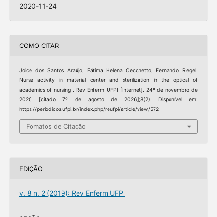
2020-11-24
COMO CITAR
Joice dos Santos Araújo, Fátima Helena Cecchetto, Fernando Riegel.
Nurse activity in material center and sterilization in the optical of
academics of nursing . Rev Enferm UFPI [Internet]. 24º de novembro de
2020 [citado 7º de agosto de 2026];8(2). Disponível em:
https://periodicos.ufpi.br/index.php/reufpi/article/view/572
Fomatos de Citação
EDIÇÃO
v. 8 n. 2 (2019): Rev Enferm UFPI