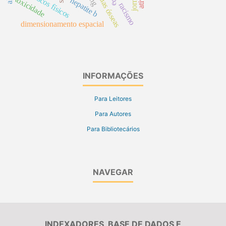
neoplasias ósseas
riscos físicos
toxicidade
hepatite b
racismo
dimensionamento espacial
INFORMAÇÕES
Para Leitores
Para Autores
Para Bibliotecários
NAVEGAR
INDEXADORES, BASE DE DADOS E