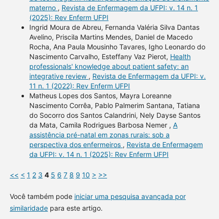
materno
,
Revista de Enfermagem da UFPI: v. 14 n. 1
(2025): Rev Enferm UFPI
Ingrid Moura de Abreu, Fernanda Valéria Silva Dantas
Avelino, Priscila Martins Mendes, Daniel de Macedo
Rocha, Ana Paula Mousinho Tavares, Igho Leonardo do
Nascimento Carvalho, Esteffany Vaz Pierot,
Health
professionals' knowledge about patient safety: an
integrative review
,
Revista de Enfermagem da UFPI: v.
11 n. 1 (2022): Rev Enferm UFPI
Matheus Lopes dos Santos, Mayra Loreanne
Nascimento Corrêa, Pablo Palmerim Santana, Tatiana
do Socorro dos Santos Calandrini, Nely Dayse Santos
da Mata, Camila Rodrigues Barbosa Nemer ,
A
assistência pré-natal em zonas rurais: sob a
perspectiva dos enfermeiros
,
Revista de Enfermagem
da UFPI: v. 14 n. 1 (2025): Rev Enferm UFPI
<<
<
1
2
3
4
5
6
7
8
9
10
>
>>
Você também pode
iniciar uma pesquisa avançada por
similaridade
para este artigo.