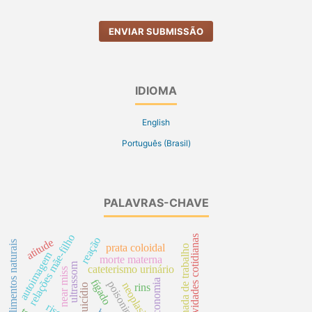
ENVIAR SUBMISSÃO
IDIOMA
English
Português (Brasil)
PALAVRAS-CHAVE
relações mãe-filho
atividades cotidianas
reação
atitude
alimentos naturais
prata coloidal
jornada de trabalho
autoimagem
morte materna
ultrassom
cateterismo urinário
near miss
economia
fígado
poisoning
rins
suicídio